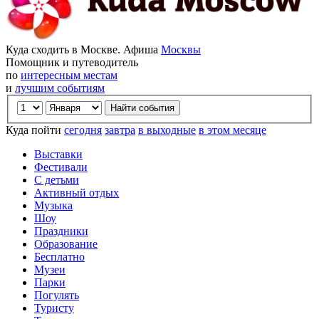
Куда сходить в Москве. Афиша
Москвы
Помощник и путеводитель
по
интересным местам
и
лучшим событиям
Куда пойти
сегодня
завтра
в выходные
в этом месяце
Выставки
Фестивали
С детьми
Активный отдых
Музыка
Шоу
Праздники
Образование
Бесплатно
Музеи
Парки
Погулять
Туристу