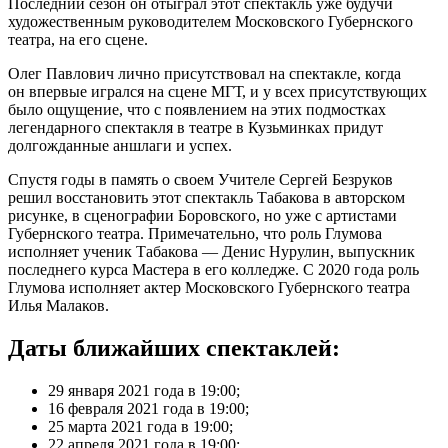
Последний сезон он отыграл этот спектакль уже будучи
художественным руководителем Московского Губернского
театра, на его сцене.
Олег Павлович лично присутствовал на спектакле, когда
он впервые игрался на сцене МГТ, и у всех присутствующих
было ощущение, что с появлением на этих подмостках
легендарного спектакля в театре в Кузьминках придут
долгожданные аншлаги и успех.
Спустя годы в память о своем Учителе Сергей Безруков
решил восстановить этот спектакль Табакова в авторском
рисунке, в сценографии Боровского, но уже с артистами
Губернского театра. Примечательно, что роль Глумова
исполняет ученик Табакова — Денис Нурулин, выпускник
последнего курса Мастера в его колледже. С 2020 года роль
Глумова исполняет актер Московского Губернского театра
Илья Малаков.
Даты ближайших спектаклей:
29 января 2021 года в 19:00;
16 февраля 2021 года в 19:00;
25 марта 2021 года в 19:00;
22 апреля 2021 года в 19:00;