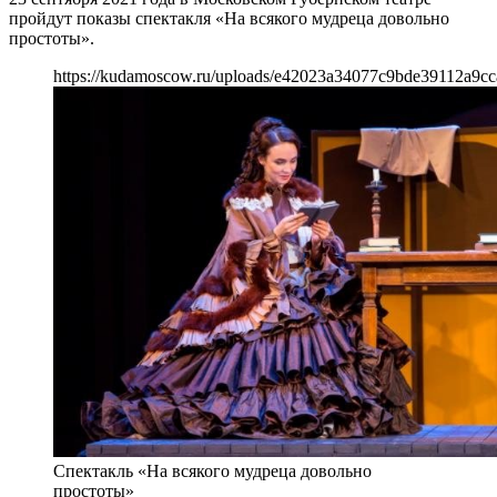
пройдут показы спектакля «На всякого мудреца довольно
простоты».
https://kudamoscow.ru/uploads/e42023a34077c9bde39112a9cc
Спектакль «На всякого мудреца довольно
простоты»