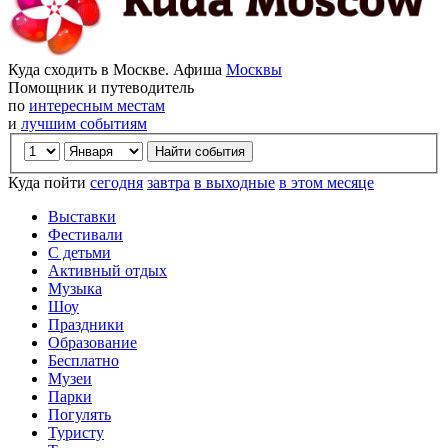
Куда сходить в Москве. Афиша
Москвы
Помощник и путеводитель
по
интересным местам
и
лучшим событиям
Куда пойти
сегодня
завтра
в выходные
в этом месяце
Выставки
Фестивали
С детьми
Активный отдых
Музыка
Шоу
Праздники
Образование
Бесплатно
Музеи
Парки
Погулять
Туристу