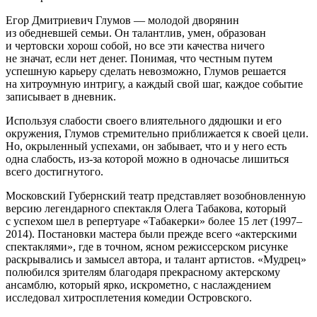
Егор Дмитриевич Глумов — молодой дворянин
из обедневшей семьи. Он талантлив, умен, образован
и чертовски хорош собой, но все эти качества ничего
не значат, если нет денег. Понимая, что честным путем
успешную карьеру сделать невозможно, Глумов решается
на хитроумную интригу, а каждый свой шаг, каждое событие
записывает в дневник.
Используя слабости своего влиятельного дядюшки и его
окружения, Глумов стремительно приближается к своей цели.
Но, окрыленный успехами, он забывает, что и у него есть
одна слабость, из-за которой можно в одночасье лишиться
всего достигнутого.
Московский Губернский театр представляет возобновленную
версию легендарного спектакля Олега Табакова, который
с успехом шел в репертуаре «Табакерки» более 15 лет (1997–
2014). Постановки мастера были прежде всего «актерскими
спектаклями», где в точном, ясном режиссерском рисунке
раскрывались и замысел автора, и талант артистов. «Мудрец»
полюбился зрителям благодаря прекрасному актерскому
ансамблю, который ярко, искрометно, с наслаждением
исследовал хитросплетения комедии Островского.