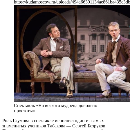
https://kudamoscow.ru/uploads/494a66391134ae861ba435e3d
Спектакль «На всякого мудреца довольно
простоты»
Роль Глумова в спектакле исполнял один из самых
знаменитых учеников Табакова — Сергей Безруков.