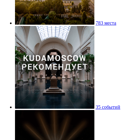
783 места
35 событий