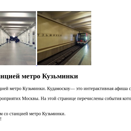
анцией метро Кузьминки
анцией метро Кузьминки. Кудамоскоу— это интерактивная афиша
оприятих Москвы. На этой странице перечислены события котор
ом со станцией метро Кузьминки.
!