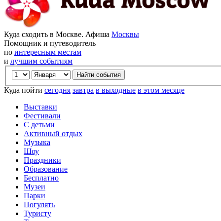
Куда сходить в Москве. Афиша
Москвы
Помощник и путеводитель
по
интересным местам
и
лучшим событиям
Куда пойти
сегодня
завтра
в выходные
в этом месяце
Выставки
Фестивали
С детьми
Активный отдых
Музыка
Шоу
Праздники
Образование
Бесплатно
Музеи
Парки
Погулять
Туристу