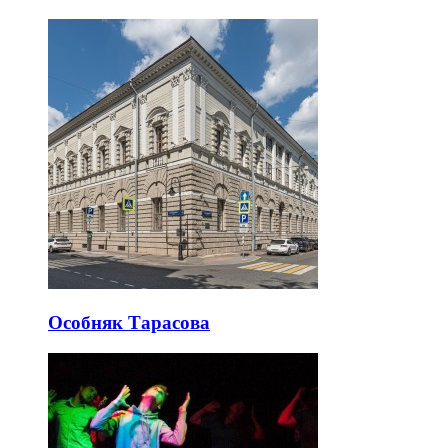
Особняк Тарасова