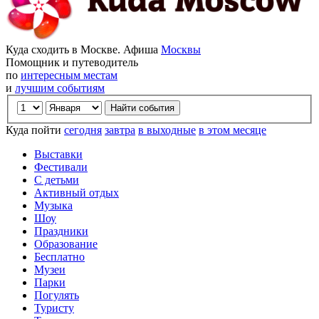
Куда сходить в Москве. Афиша
Москвы
Помощник и путеводитель
по
интересным местам
и
лучшим событиям
Куда пойти
сегодня
завтра
в выходные
в этом месяце
Выставки
Фестивали
С детьми
Активный отдых
Музыка
Шоу
Праздники
Образование
Бесплатно
Музеи
Парки
Погулять
Туристу