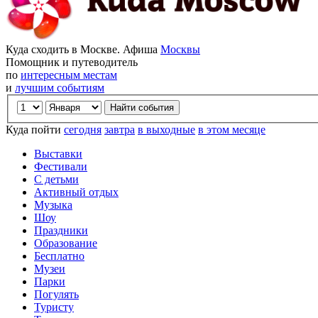
Куда сходить в Москве. Афиша
Москвы
Помощник и путеводитель
по
интересным местам
и
лучшим событиям
Куда пойти
сегодня
завтра
в выходные
в этом месяце
Выставки
Фестивали
С детьми
Активный отдых
Музыка
Шоу
Праздники
Образование
Бесплатно
Музеи
Парки
Погулять
Туристу