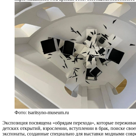
Фото: tsaritsyno-museum.ru
Экспозиция посвящена «обрядам перехода», которые пережива
детских открытий, взрослении, вступлении в брак, поиске сво
экспонаты, созданные специально для выставки модными совр