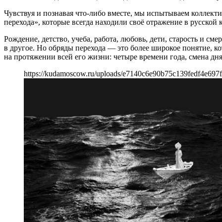
Чувствуя и познавая что-либо вместе, мы испытываем коллект
перехода», которые всегда находили своё отражение в русской
Рождение, детство, учеба, работа, любовь, дети, старость и с
в другое. Но обряды перехода — это более широкое понятие, 
на протяжении всей его жизни: четыре времени года, смена дня
https://kudamoscow.ru/uploads/e7140c6e90b75c139fedf4e697