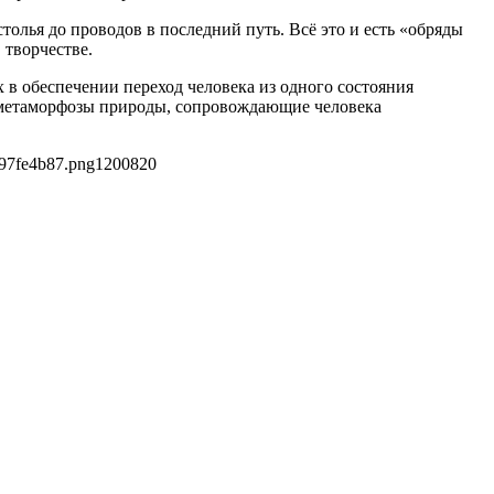
олья до проводов в последний путь. Всё это и есть «обряды
 творчестве.
х в обеспечении переход человека из одного состояния
 и метаморфозы природы, сопровождающие человека
697fe4b87.png
1200
820