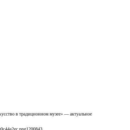
скусство в традиционном музее» — актуальное
e0c44a2ec.png
1200
843