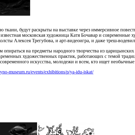
 ткани, будут раскрыты на выставке через иммерсивное повест
 известная московская художница Катя Бочавар и современные х
лсты Алексея Трегубова, и арт-видеоигра, и даже треш-водевил
м опираться на предметы народного творчества из царицынских 
временных художественных практик, работающих с темой традиц
современного искусства, молодежи и всем, кто ищет необычные
itsyno-museum.ru/events/exhibitions/p/ya-idu-iskat/