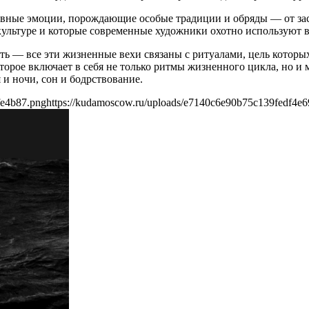
ивные эмоции, порождающие особые традиции и обряды — от заст
 культуре и которые современные художники охотно используют в
мерть — все эти жизненные вехи связаны с ритуалами, цель которы
которое включает в себя не только ритмы жизненного цикла, но
 и ночи, сон и бодрствование.
fe4b87.png
https://kudamoscow.ru/uploads/e7140c6e90b75c139fedf4e