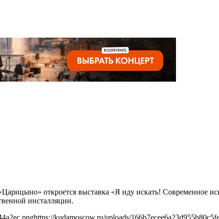
е «Царицыно» откроется выставка «Я иду искать! Современное и
твенной инсталляции.
44a2ec.png
https://kudamoscow.ru/uploads/166b7ecee6a23d955b80c5f