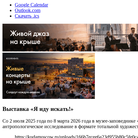
Google Calendar
Outlook.com
Скачать .ics
Выставка «Я иду искать!»
Со 2 июля 2025 года по 8 марта 2026 года в музее-заповедник
антропологическое исследование в формате тотальной художес
https://kudamoscow.ru/uploads/166b7ecee6a23d955b80c5fe0c