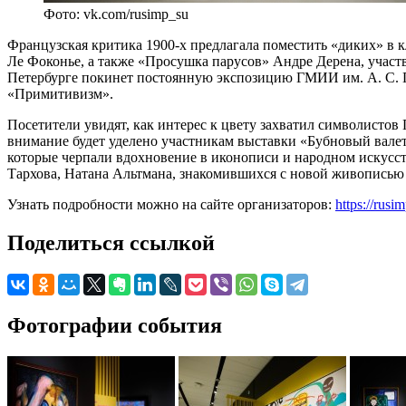
Фото: vk.com/rusimp_su
Французская критика 1900-х предлагала поместить «диких» в к
Ле Фоконье, а также «Просушка парусов» Андре Дерена, участ
Петербурге покинет постоянную экспозицию ГМИИ им. А. С. П
«Примитивизм».
Посетители увидят, как интерес к цвету захватил символисто
внимание будет уделено участникам выставки «Бубновый вал
которые черпали вдохновение в иконописи и народном искусс
Тархова, Натана Альтмана, знакомившихся с новой живописью 
Узнать подробности можно на сайте организаторов:
https://rusi
Поделиться ссылкой
Фотографии события