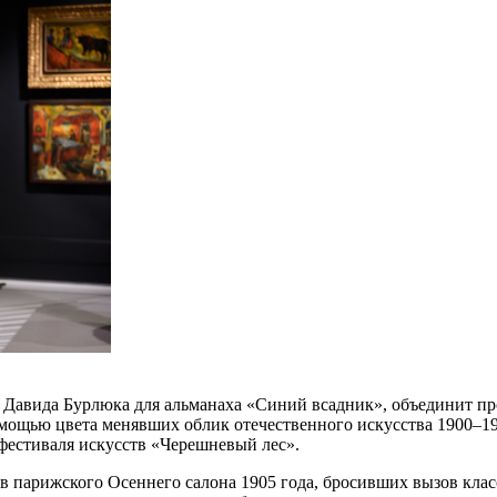
ье Давида Бурлюка для альманаха «Синий всадник», объединит 
омощью цвета менявших облик отечественного искусства 1900–1
фестиваля искусств «Черешневый лес».
ков парижского Осеннего салона 1905 года, бросивших вызов к