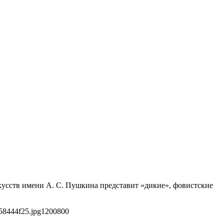
кусств имени А. С. Пушкина представит «дикие», фовистские
58444f25.jpg
1200
800