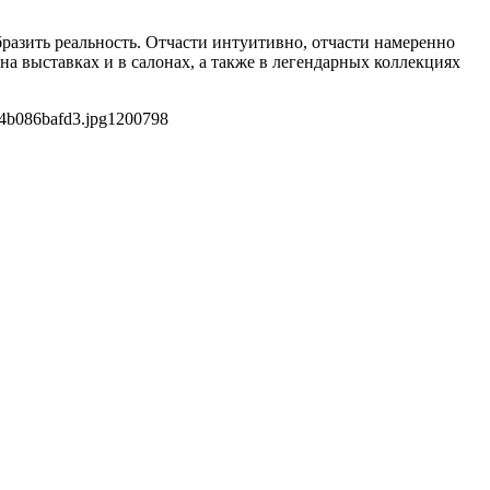
азить реальность. Отчасти интуитивно, отчасти намеренно
а выставках и в салонах, а также в легендарных коллекциях
4b086bafd3.jpg
1200
798