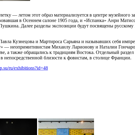
летку — летом этот образ материализуется в центре музейного з
вовавшая в Осеннем салоне 1905 года, и «Испанка» Анри Матисса
ушкина. Далее разделы экспозиции будут посвящены русскому 
в Павла Кузнецова и Мартироса Сарьяна и называвших себя имп
ет» — неопримитивистам Михаилу Ларионову и Наталии Гончаро
тве, а также обращались к традициям Востока. Отдельный разд
в непосредственной близости к фовистам, в столице Франции.
mp.su/ru/exhibitions?id=48