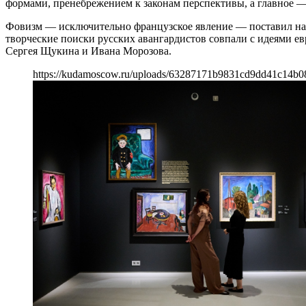
формами, пренебрежением к законам перспективы, а главное —
Фовизм — исключительно французское явление — поставил на п
творческие поиски русских авангардистов совпали с идеями ев
Сергея Щукина и Ивана Морозова.
https://kudamoscow.ru/uploads/63287171b9831cd9dd41c14b0