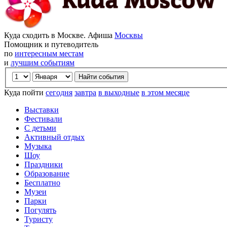
Куда сходить в Москве. Афиша
Москвы
Помощник и путеводитель
по
интересным местам
и
лучшим событиям
Куда пойти
сегодня
завтра
в выходные
в этом месяце
Выставки
Фестивали
С детьми
Активный отдых
Музыка
Шоу
Праздники
Образование
Бесплатно
Музеи
Парки
Погулять
Туристу