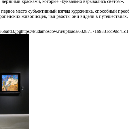
 дерзкими красками, которые «буквально взрывались светом».
ервое место субъективный взгляд художника, способный преобр
ропейских живописцев, чьи работы они видели в путешествиях, н
86bafd3.jpg
https://kudamoscow.ru/uploads/63287171b9831cd9dd41c1