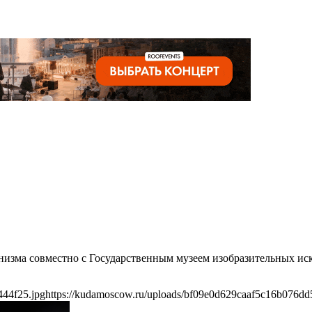
онизма совместно с Государственным музеем изобразительных ис
444f25.jpg
https://kudamoscow.ru/uploads/bf09e0d629caaf5c16b076dd