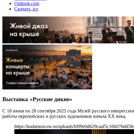
Outlook.com
Скачать .ics
Выставка «Русские дикие»
С 18 июня по 28 сентября 2025 года Музей русского импресси
работы европейских и русских художников начала XX века.
https://kudamoscow.ru/uploads/bf09e0d629caaf5c16b076dd58