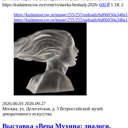
https://kudamoscow.ru/event/vystavka-bestiarij-2026/
600
₽
1.1K
2
https://kudamoscow.ru/image/255/255/uploads/bd0b050a348a
https://kudamoscow.ru/image/255/255/uploads/bd0b050a348a
2026-06-03
2026-09-27
Москва, ул. Делегатская, д. 3
Всероссийский музей
декоративного искусства
Выставка «Вера Мухина: диалоги,