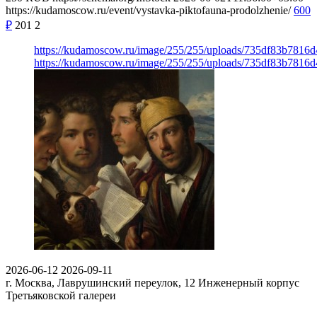
https://kudamoscow.ru/event/vystavka-piktofauna-prodolzhenie/
600
₽
201
2
https://kudamoscow.ru/image/255/255/uploads/735df83b7816
https://kudamoscow.ru/image/255/255/uploads/735df83b7816
2026-06-12
2026-09-11
г. Москва, Лаврушинский переулок, 12
Инженерный корпус
Третьяковской галереи