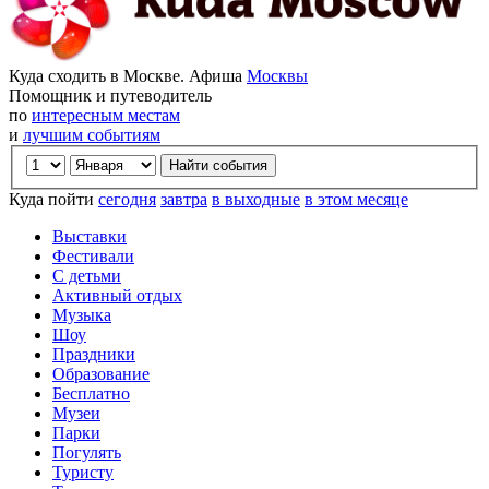
Куда сходить в Москве. Афиша
Москвы
Помощник и путеводитель
по
интересным местам
и
лучшим событиям
Куда пойти
сегодня
завтра
в выходные
в этом месяце
Выставки
Фестивали
С детьми
Активный отдых
Музыка
Шоу
Праздники
Образование
Бесплатно
Музеи
Парки
Погулять
Туристу