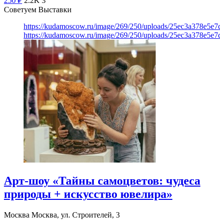
250
₽
2.2K
3
Советуем Выставки
https://kudamoscow.ru/image/269/250/uploads/25ec3a378e5
https://kudamoscow.ru/image/269/250/uploads/25ec3a378e5
Арт-шоу «Тайны самоцветов: чудеса
природы + искусство ювелира»
Москва
Москва, ул. Строителей, 3