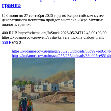
грани»
С 3 июня по 27 сентября 2026 года во Всероссийском музее
декоративного искусства пройдет выставка «Вера Мухина:
диалоги, грани».
400
RUB
https://schema.org/InStock
2026-05-24T12:43:00+03:00
https://kudamoscow.ru/event/vystavka-vera-muxina-dialogi-grani/
550
₽
675
2
https://kudamoscow.ru/image/255/255/uploads/33d997ee8514
https://kudamoscow.ru/image/255/255/uploads/33d997ee8514