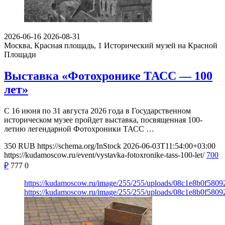
2026-06-16
2026-08-31
Москва, Красная площадь, 1
Исторический музей на Красной
Площади
Выставка «Фотохронике ТАСС — 100
лет»
С 16 июня по 31 августа 2026 года в Государственном
историческом музее пройдет выставка, посвященная 100-
летию легендарной Фотохроники ТАСС …
350
RUB
https://schema.org/InStock
2026-06-03T11:54:00+03:00
https://kudamoscow.ru/event/vystavka-fotoxronike-tass-100-let/
700
₽
777
0
https://kudamoscow.ru/image/255/255/uploads/08c1e8b0f580
https://kudamoscow.ru/image/255/255/uploads/08c1e8b0f580