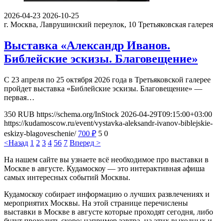
2026-04-23
2026-10-25
г. Москва, Лаврушинский переулок, 10
Третьяковская галерея
Выставка «Александр Иванов.
Библейские эскизы. Благовещение»
С 23 апреля по 25 октября 2026 года в Третьяковской галерее
пройдет выставка «Библейские эскизы. Благовещение» —
первая…
350
RUB
https://schema.org/InStock
2026-04-29T09:15:00+03:00
https://kudamoscow.ru/event/vystavka-aleksandr-ivanov-biblejskie-
eskizy-blagoveschenie/
700
₽
5
0
<Назад
1
2
3
4
5
6
7
Вперед >
На нашем сайте вы узнаете всё необходимое про выставки в
Москве в августе. Кудамоскоу — это интерактивная афиша
самых интересных событий Москвы.
Кудамоскоу собирает информацию о лучших развлечениях и
мероприятих Москвы. На этой странице перечислены
выставки в Москве в августе которые проходят сегодня, либо
будут проходить скоро: например завтра, на этих выходных и