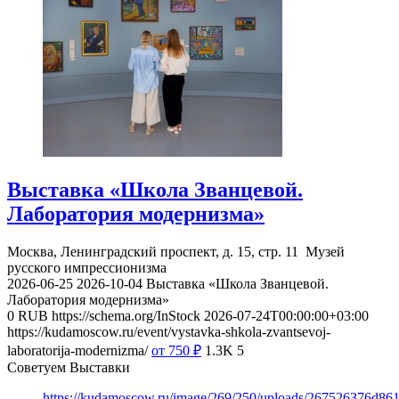
Выставка «Школа Званцевой.
Лаборатория модернизма»
Москва, Ленинградский проспект, д. 15, стр. 11
Музей
русского импрессионизма
2026-06-25
2026-10-04
Выставка «Школа Званцевой.
Лаборатория модернизма»
0
RUB
https://schema.org/InStock
2026-07-24T00:00:00+03:00
https://kudamoscow.ru/event/vystavka-shkola-zvantsevoj-
laboratorija-modernizma/
от 750
₽
1.3K
5
Советуем Выставки
https://kudamoscow.ru/image/269/250/uploads/267526376d8