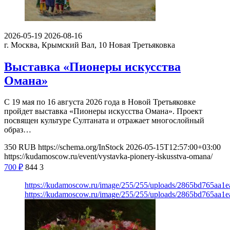
2026-05-19
2026-08-16
г. Москва, Крымский Вал, 10
Новая Третьяковка
Выставка «Пионеры искусства
Омана»
С 19 мая по 16 августа 2026 года в Новой Третьяковке
пройдет выставка «Пионеры искусства Омана». Проект
посвящен культуре Султаната и отражает многослойный
образ…
350
RUB
https://schema.org/InStock
2026-05-15T12:57:00+03:00
https://kudamoscow.ru/event/vystavka-pionery-iskusstva-omana/
700
₽
844
3
https://kudamoscow.ru/image/255/255/uploads/2865bd765aa
https://kudamoscow.ru/image/255/255/uploads/2865bd765aa