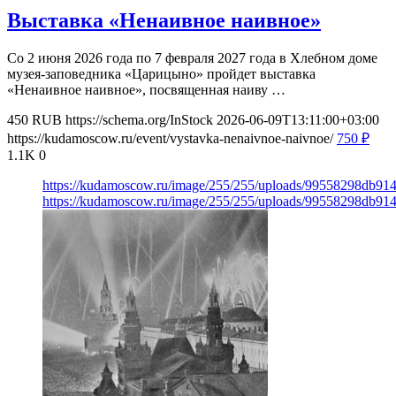
Выставка «Ненаивное наивное»
Со 2 июня 2026 года по 7 февраля 2027 года в Хлебном доме
музея-заповедника «Царицыно» пройдет выставка
«Ненаивное наивное», посвященная наиву …
450
RUB
https://schema.org/InStock
2026-06-09T13:11:00+03:00
https://kudamoscow.ru/event/vystavka-nenaivnoe-naivnoe/
750
₽
1.1K
0
https://kudamoscow.ru/image/255/255/uploads/99558298db9
https://kudamoscow.ru/image/255/255/uploads/99558298db9