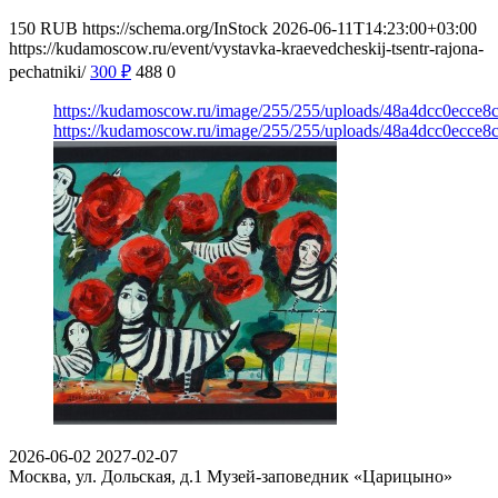
150
RUB
https://schema.org/InStock
2026-06-11T14:23:00+03:00
https://kudamoscow.ru/event/vystavka-kraevedcheskij-tsentr-rajona-
pechatniki/
300
₽
488
0
https://kudamoscow.ru/image/255/255/uploads/48a4dcc0ecce
https://kudamoscow.ru/image/255/255/uploads/48a4dcc0ecce
2026-06-02
2027-02-07
Москва, ул. Дольская, д.1
Музей-заповедник «Царицыно»