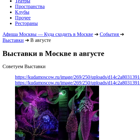
Театры
Пространства
Клубы
Прочее
Рестораны
Афиша Москвы — Куда сходить в Москве
➔
События
➔
Выставки
➔
В августе
Выставки в Москве в августе
Советуем Выставки
https://kudamoscow.ru/image/269/250/uploads/d14c2a803139
https://kudamoscow.ru/image/269/250/uploads/d14c2a803139