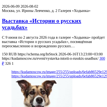
2026-06-09
2026-08-02
Москва, ул. Ирины Левченко, д. 2
Галерея «Ходынка»
Выставка «Истории о русских
усадьбах»
С 9 июня по 2 августа 2026 года в галерее «Ходынка» пройдет
выставка «Истории о русских усадьбах», посвящённая
переосмыслению и возрождению русских…
150
RUB
https://schema.org/InStock
2026-06-16T13:23:00+03:00
https://kudamoscow.ru/event/vystavka-istorii-o-russkix-usadbax/
300
₽
326
1
https://kudamoscow.ru/image/255/255/uploads/6efab86529e
https://kudamoscow.ru/image/255/255/uploads/6efab86529e