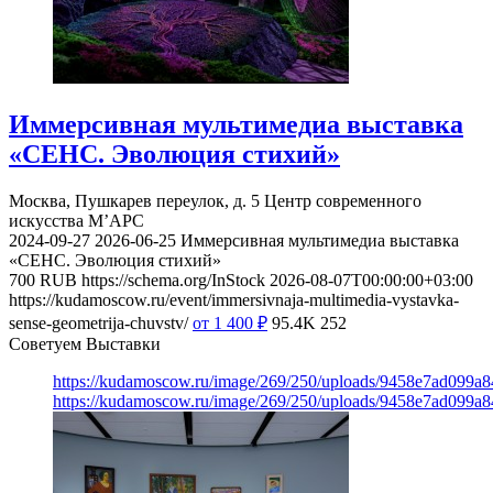
Иммерсивная мультимедиа выставка
«СЕНС. Эволюция стихий»
Москва, Пушкарев переулок, д. 5
Центр современного
искусства М’АРС
2024-09-27
2026-06-25
Иммерсивная мультимедиа выставка
«СЕНС. Эволюция стихий»
700
RUB
https://schema.org/InStock
2026-08-07T00:00:00+03:00
https://kudamoscow.ru/event/immersivnaja-multimedia-vystavka-
sense-geometrija-chuvstv/
от 1 400
₽
95.4K
252
Советуем Выставки
https://kudamoscow.ru/image/269/250/uploads/9458e7ad099a
https://kudamoscow.ru/image/269/250/uploads/9458e7ad099a