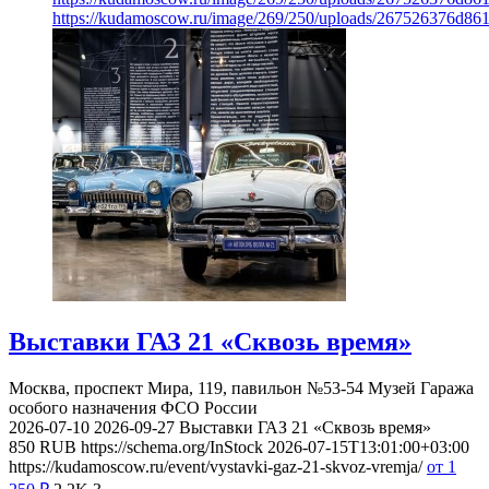
https://kudamoscow.ru/image/269/250/uploads/267526376d8
Выставки ГАЗ 21 «Сквозь время»
Москва, проспект Мира, 119, павильон №53-54
Музей Гаража
особого назначения ФСО России
2026-07-10
2026-09-27
Выставки ГАЗ 21 «Сквозь время»
850
RUB
https://schema.org/InStock
2026-07-15T13:01:00+03:00
https://kudamoscow.ru/event/vystavki-gaz-21-skvoz-vremja/
от 1