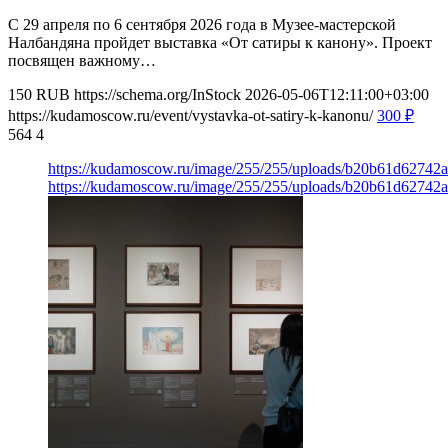
С 29 апреля по 6 сентября 2026 года в Музее-мастерской
Налбандяна пройдет выставка «От сатиры к канону». Проект
посвящен важному…
150
RUB
https://schema.org/InStock
2026-05-06T12:11:00+03:00
https://kudamoscow.ru/event/vystavka-ot-satiry-k-kanonu/
300
₽
564
4
https://kudamoscow.ru/image/255/255/uploads/b20b61d62742
https://kudamoscow.ru/image/255/255/uploads/b20b61d62742