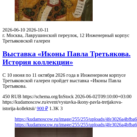
2026-06-10
2026-10-11
г. Москва, Лаврушинский переулок, 12
Инженерный корпус
Третьяковской галереи
Выставка «Иконы Павла Третьякова.
История коллекции»
С 10 июня по 11 октября 2026 года в Инженерном корпусе
Третьяковской галереи пройдет выставка «Иконы Павла
Третьякова.
450
RUB
https://schema.org/InStock
2026-06-02T09:10:00+03:00
https://kudamoscow.ru/event/vystavka-ikony-pavla-tretjakova-
istorija-kollektsii/
900
₽
1.3K
3
https://kudamoscow.ru/image/255/255/uploads/4fe3026a4bfba
https://kudamoscow.ru/image/255/255/uploads/4fe3026a4bfba