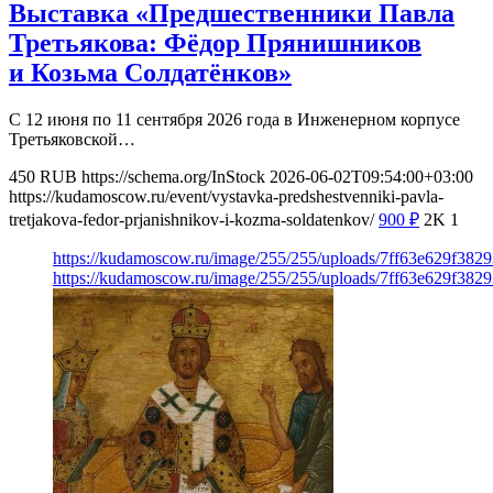
Выставка «Предшественники Павла
Третьякова: Фёдор Прянишников
и Козьма Солдатёнков»
С 12 июня по 11 сентября 2026 года в Инженерном корпусе
Третьяковской…
450
RUB
https://schema.org/InStock
2026-06-02T09:54:00+03:00
https://kudamoscow.ru/event/vystavka-predshestvenniki-pavla-
tretjakova-fedor-prjanishnikov-i-kozma-soldatenkov/
900
₽
2K
1
https://kudamoscow.ru/image/255/255/uploads/7ff63e629f38
https://kudamoscow.ru/image/255/255/uploads/7ff63e629f38