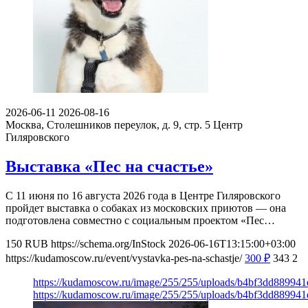
2026-06-11
2026-08-16
Москва, Столешников переулок, д. 9, стр. 5
Центр
Гиляровского
Выставка «Пес на счастье»
С 11 июня по 16 августа 2026 года в Центре Гиляровского
пройдет выставка о собаках из московских приютов — она
подготовлена совместно с социальным проектом «Пес…
150
RUB
https://schema.org/InStock
2026-06-16T13:15:00+03:00
https://kudamoscow.ru/event/vystavka-pes-na-schastje/
300
₽
343
2
https://kudamoscow.ru/image/255/255/uploads/b4bf3dd8899
https://kudamoscow.ru/image/255/255/uploads/b4bf3dd8899