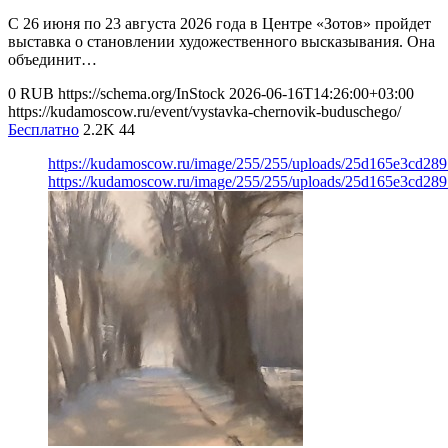
С 26 июня по 23 августа 2026 года в Центре «Зотов» пройдет
выставка о становлении художественного высказывания. Она
объединит…
0
RUB
https://schema.org/InStock
2026-06-16T14:26:00+03:00
https://kudamoscow.ru/event/vystavka-chernovik-buduschego/
Бесплатно
2.2K
44
https://kudamoscow.ru/image/255/255/uploads/25d165e3cd2
https://kudamoscow.ru/image/255/255/uploads/25d165e3cd2