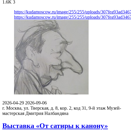
1.6K
3
https://kudamoscow.ru/image/255/255/uploads/307fea93ad34
https://kudamoscow.ru/image/255/255/uploads/307fea93ad34
2026-04-29
2026-09-06
г. Москва, ул. Тверская, д. 8, кор. 2, код 31, 9-й этаж
Музей-
мастерская Дмитрия Налбандяна
Выставка «От сатиры к канону»