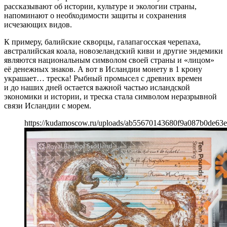
рассказывают об истории, культуре и экологии страны,
напоминают о необходимости защиты и сохранения
исчезающих видов.
К примеру, балийские скворцы, галапагосская черепаха,
австралийская коала, новозеландский киви и другие эндемики
являются национальным символом своей страны и «лицом»
её денежных знаков. А вот в Исландии монету в 1 крону
украшает… треска! Рыбный промысел с древних времен
и до наших дней остается важной частью исландской
экономики и истории, и треска стала символом неразрывной
связи Исландии с морем.
https://kudamoscow.ru/uploads/ab55670143680f9a087b0de63e