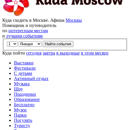
Куда сходить в Москве. Афиша
Москвы
Помощник и путеводитель
по
интересным местам
и
лучшим событиям
Куда пойти
сегодня
завтра
в выходные
в этом месяце
Выставки
Фестивали
С детьми
Активный отдых
Музыка
Шоу
Праздники
Образование
Бесплатно
Музеи
Парки
Погулять
Туристу