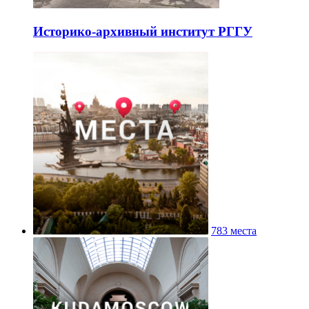
Историко-архивный институт РГГУ
783 места