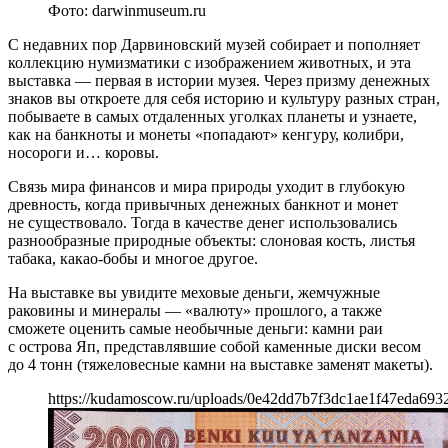
Фото: darwinmuseum.ru
С недавних пор Дарвиновский музей собирает и пополняет
коллекцию нумизматики с изображением животных, и эта
выставка — первая в истории музея. Через призму денежных
знаков вы откроете для себя историю и культуру разных стран,
побываете в самых отдаленных уголках планеты и узнаете,
как на банкноты и монеты «попадают» кенгуру, колибри,
носороги и… коровы.
Связь мира финансов и мира природы уходит в глубокую
древность, когда привычных денежных банкнот и монет
не существовало. Тогда в качестве денег использовались
разнообразные природные объекты: слоновая кость, листья
табака, какао-бобы и многое другое.
На выставке вы увидите меховые деньги, жемчужные
раковины и минералы — «валюту» прошлого, а также
сможете оценить самые необычные деньги: камни раи
с острова Яп, представлявшие собой каменные диски весом
до 4 тонн (тяжеловесные камни на выставке заменят макеты).
https://kudamoscow.ru/uploads/0e42dd7b7f3dc1ae1f47eda693