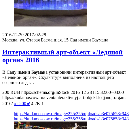
2016-12-20
2017-02-28
Москва, ул. Старая Басманная, 15
Сад имени Баумана
Интерактивный арт-объект «Ледяной
орган» 2016
В Саду имени Баумана установили интерактивный арт-объект
«Ледяной орган». Скульптура выполнена из настоящего
озерного льда…
200
RUB
https://schema.org/InStock
2016-12-28T15:32:00+03:00
https://kudamoscow.ru/event/interaktivnyj-art-objekt-ledjanoj-organ-
2016/
от 200
₽
4.2K
1
https://kudamoscow.ru/image/255/255/uploads/b3e075658c94
https://kudamoscow.ru/image/255/255/uploads/b3e075658c94