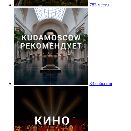
783 места
33 события