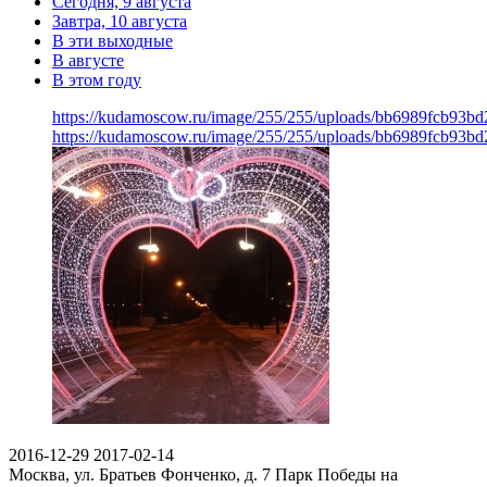
Сегодня, 9 августа
Завтра, 10 августа
В эти выходные
В августе
В этом году
https://kudamoscow.ru/image/255/255/uploads/bb6989fcb93b
https://kudamoscow.ru/image/255/255/uploads/bb6989fcb93b
2016-12-29
2017-02-14
Москва, ул. Братьев Фонченко, д. 7
Парк Победы на