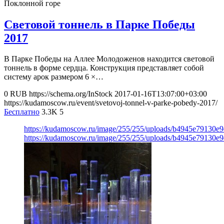
Поклонной горе
Световой тоннель в Парке Победы
2017
В Парке Победы на Аллее Молодоженов находится световой
тоннель в форме сердца. Конструкция представляет собой
систему арок размером 6 ×…
0
RUB
https://schema.org/InStock
2017-01-16T13:07:00+03:00
https://kudamoscow.ru/event/svetovoj-tonnel-v-parke-pobedy-2017/
Бесплатно
3.3K
5
https://kudamoscow.ru/image/255/255/uploads/b4945e79130
https://kudamoscow.ru/image/255/255/uploads/b4945e79130