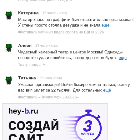
Катерина
17 часов назад
Мастер-класс по граффити был отвратительно организован!
У стены просто стояла девушка и не знала
ещё
Фестиваль уличных видов спорта на ВДНХ 2026
Алеся
23 часа назад
Чудесный камерный театр в центре Москвы! Однажды
попадете туда и влюбитесь, назад дороги не будет.
ещё
Театр города М.
Татьяна
23 часа назад
Ужасная организация! Войти бысиро можно только, если у
вас вип билет за 22 тысячи. Для остальных
ещё
Фестиваль «Пикник Афиши-2026»