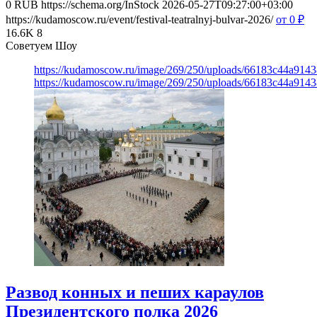
0
RUB
https://schema.org/InStock
2026-05-27T09:27:00+03:00
https://kudamoscow.ru/event/festival-teatralnyj-bulvar-2026/
от 0
₽
16.6K
8
Советуем Шоу
https://kudamoscow.ru/image/269/250/uploads/66183c44a914
https://kudamoscow.ru/image/269/250/uploads/66183c44a914
Развод конных и пеших караулов
Президентского полка 2026