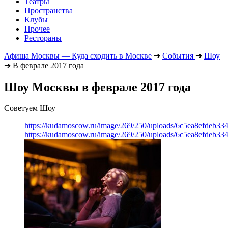
Театры
Пространства
Клубы
Прочее
Рестораны
Афиша Москвы — Куда сходить в Москве
➔
События
➔
Шоу
➔
В феврале 2017 года
Шоу Москвы в феврале 2017 года
Советуем Шоу
https://kudamoscow.ru/image/269/250/uploads/6c5ea8efdeb3
https://kudamoscow.ru/image/269/250/uploads/6c5ea8efdeb3