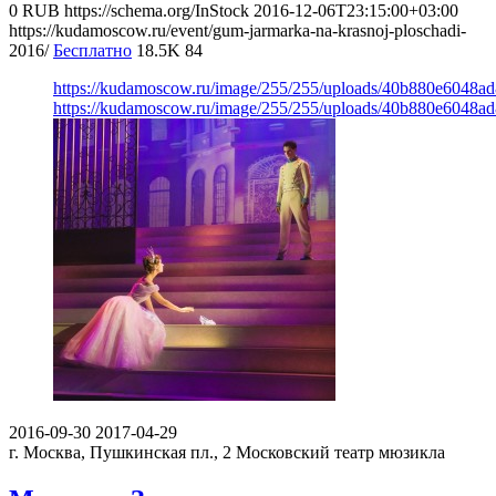
0
RUB
https://schema.org/InStock
2016-12-06T23:15:00+03:00
https://kudamoscow.ru/event/gum-jarmarka-na-krasnoj-ploschadi-
2016/
Бесплатно
18.5K
84
https://kudamoscow.ru/image/255/255/uploads/40b880e6048
https://kudamoscow.ru/image/255/255/uploads/40b880e6048
2016-09-30
2017-04-29
г. Москва, Пушкинская пл., 2
Московский театр мюзикла