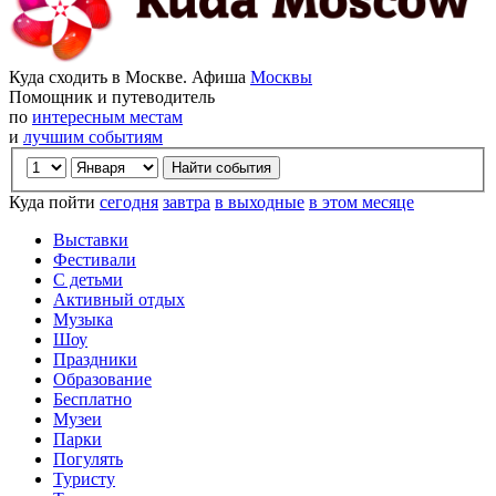
Куда сходить в Москве. Афиша
Москвы
Помощник и путеводитель
по
интересным местам
и
лучшим событиям
Куда пойти
сегодня
завтра
в выходные
в этом месяце
Выставки
Фестивали
С детьми
Активный отдых
Музыка
Шоу
Праздники
Образование
Бесплатно
Музеи
Парки
Погулять
Туристу