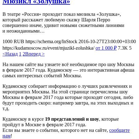
Мюзикл «Золушка»
В театре «Россия» проходит показ мюзикла «Золушка»,
который расскажет любимую сказку Шарля Перро
совершенно иначе, удивит новыми сюжетными линиями
и неожиданными…
1000
RUB
https://schema.org/InStock
2016-10-27T23:00:00+03:00
https://kudamoscow.ru/event/mjuzikl-zolushka/
от 1 000
₽
7.3K
5
<Назад
1
2
Вперед >
На нашем сайте вы узнаете всё необходимое про шоу Москвы
в феврале 2017 года. Кудамоскоу — это интерактивная афиша
самых интересных событий Москвы.
Кудамоскоу собирает информацию о лучших развлечениях и
мероприятих Москвы. На этой странице перечислены шоу
Москвы в феврале 2017 года которые проходят сегодня, либо
будут проходить скоро: например завтра, на этих выходных и
т.д.
Кудамоскоу в курсе
19 представлений и шоу
, которые
пройдут в Москве в феврале 2017 года.
Если вы знаете о событии, которого нет на сайте,
сообщите
нам
!