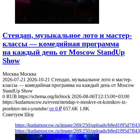
Стендап, музыкальное лото и мастер-
классы — комедийная программа
на каждый день от Moscow StandUp
Show
Москва
Москва
2026-07-21
2026-10-21
Стендап, музыкальное лото и мастер-
классы — комедийная программа на каждый день от Moscow
StandUp Show
0
RUB
https://schema.org/InStock
2026-08-06T12:15:00+03:00
https://kudamoscow.ru/event/stendap-v-moskve-ot-komikov-iz-
proektov-tnt-i-youtube/
от 0
₽
657.6K
1.8K
Советуем Шоу
https://kudamoscow.ru/image/269/250/uploads/b8ed1f95d7ff
https://kudamoscow.ru/image/269/250/uploads/b8ed1f95d7ff