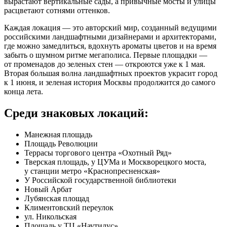
вырастают вертикальные сады, а привычные мосты и улицы
расцветают сотнями оттенков.
Каждая локация — это авторский мир, созданный ведущими
российскими ландшафтными дизайнерами и архитекторами,
где можно замедлиться, вдохнуть ароматы цветов и на время
забыть о шумном ритме мегаполиса. Первые площадки —
от променадов до зеленых стен — откроются уже к 1 мая.
Вторая большая волна ландшафтных проектов украсит город
к 1 июня, и зеленая история Москвы продолжится до самого
конца лета.
Среди знаковых локаций:
Манежная площадь
Площадь Революции
Террасы торгового центра «Охотный Ряд»
Тверская площадь, у ЦУМа и Москворецкого моста,
у станции метро «Краснопресненская»
У Российской государственной библиотеки
Новый Арбат
Лубянская площад
Климентовский переулок
ул. Никольская
Площадь у ТЦ «Наутилус»