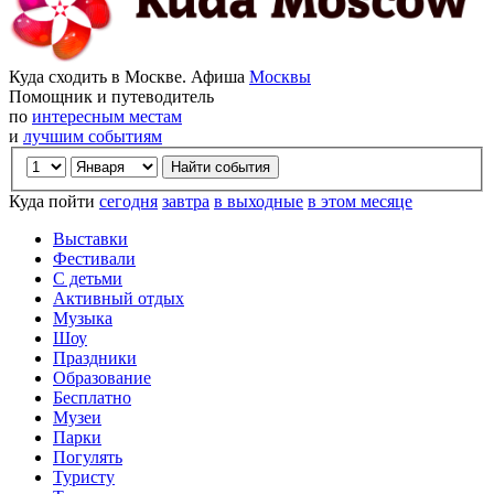
Куда сходить в Москве. Афиша
Москвы
Помощник и путеводитель
по
интересным местам
и
лучшим событиям
Куда пойти
сегодня
завтра
в выходные
в этом месяце
Выставки
Фестивали
С детьми
Активный отдых
Музыка
Шоу
Праздники
Образование
Бесплатно
Музеи
Парки
Погулять
Туристу