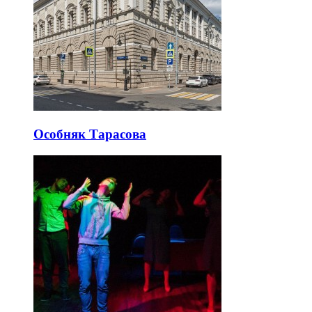
Особняк Тарасова