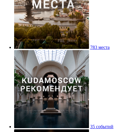
783 места
35 событий