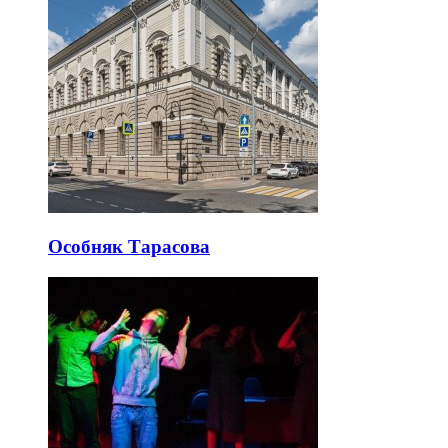
Особняк Тарасова