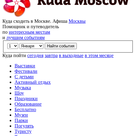
Куда сходить в Москве. Афиша
Москвы
Помощник и путеводитель
по
интересным местам
и
лучшим событиям
Куда пойти
сегодня
завтра
в выходные
в этом месяце
Выставки
Фестивали
С детьми
Активный отдых
Музыка
Шоу
Праздники
Образование
Бесплатно
Музеи
Парки
Погулять
Туристу