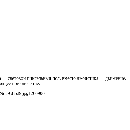
на — световой пиксельный пол, вместо джойстика — движение,
тоящее приключение.
29dc958bd9.jpg
1200
900