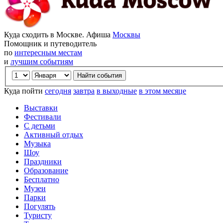
Куда сходить в Москве. Афиша
Москвы
Помощник и путеводитель
по
интересным местам
и
лучшим событиям
Куда пойти
сегодня
завтра
в выходные
в этом месяце
Выставки
Фестивали
С детьми
Активный отдых
Музыка
Шоу
Праздники
Образование
Бесплатно
Музеи
Парки
Погулять
Туристу