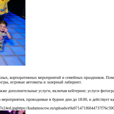
скных, корпоративных мероприятий и семейных праздников. По
игры, игровые автоматы и лазерный лабиринт.
кже дополнительные услуги, включая кейтеринг, услуги фотогр
мероприятия, проводимые в будние дни до 18:00, и действует ка
7e24ed.jpg
https://kudamoscow.ru/uploads/e9a971471f6044737f76c59