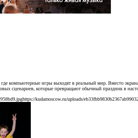
а, где компьютерные игры выходят в реальный мир. Вместо экра
игровых сценариев, которые превращают обычный праздник в нас
c958bd9.jpg
https://kudamoscow.ru/uploads/eb33fbb9830b2367ab9903