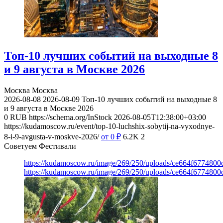
Топ-10 лучших событий на выходные 8
и 9 августа в Москве 2026
Москва
Москва
2026-08-08
2026-08-09
Топ-10 лучших событий на выходные 8
и 9 августа в Москве 2026
0
RUB
https://schema.org/InStock
2026-08-05T12:38:00+03:00
https://kudamoscow.ru/event/top-10-luchshix-sobytij-na-vyxodnye-
8-i-9-avgusta-v-moskve-2026/
от 0
₽
6.2K
2
Советуем Фестивали
https://kudamoscow.ru/image/269/250/uploads/ce664f677480
https://kudamoscow.ru/image/269/250/uploads/ce664f677480