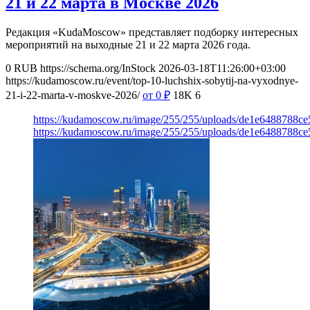
21 и 22 марта в Москве 2026
Редакция «KudaMoscow» представляет подборку интересных
мероприятий на выходные 21 и 22 марта 2026 года.
0
RUB
https://schema.org/InStock
2026-03-18T11:26:00+03:00
https://kudamoscow.ru/event/top-10-luchshix-sobytij-na-vyxodnye-
21-i-22-marta-v-moskve-2026/
от 0
₽
18K
6
https://kudamoscow.ru/image/255/255/uploads/de1e6488788c
https://kudamoscow.ru/image/255/255/uploads/de1e6488788c