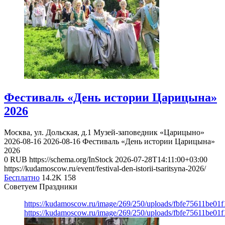
Фестиваль «День истории Царицына»
2026
Москва, ул. Дольская, д.1
Музей-заповедник «Царицыно»
2026-08-16
2026-08-16
Фестиваль «День истории Царицына»
2026
0
RUB
https://schema.org/InStock
2026-07-28T14:11:00+03:00
https://kudamoscow.ru/event/festival-den-istorii-tsaritsyna-2026/
Бесплатно
14.2K
158
Советуем Праздники
https://kudamoscow.ru/image/269/250/uploads/fbfe75611be01
https://kudamoscow.ru/image/269/250/uploads/fbfe75611be01