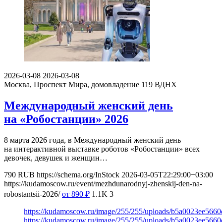
2026-03-08
2026-03-08
Москва, Проспект Мира, домовладение 119
ВДНХ
Международный женский день
на «Робостанции» 2026
8 марта 2026 года, в Международный женский день
на интерактивной выставке роботов «Робостанции» всех
девочек, девушек и женщин…
790
RUB
https://schema.org/InStock
2026-03-05T22:29:00+03:00
https://kudamoscow.ru/event/mezhdunarodnyj-zhenskij-den-na-
robostantsii-2026/
от 890
₽
1.1K
3
https://kudamoscow.ru/image/255/255/uploads/b5a0023ee566
https://kudamoscow.ru/image/255/255/uploads/b5a0023ee566