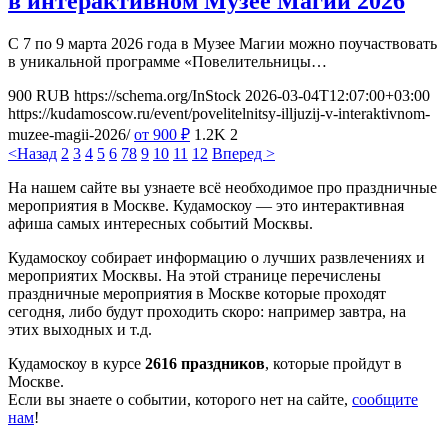
в интерактивном Музее Магии 2026
С 7 по 9 марта 2026 года в Музее Магии можно поучаствовать
в уникальной программе «Повелительницы…
900
RUB
https://schema.org/InStock
2026-03-04T12:07:00+03:00
https://kudamoscow.ru/event/povelitelnitsy-illjuzij-v-interaktivnom-
muzee-magii-2026/
от 900
₽
1.2K
2
<Назад
2
3
4
5
6
7
8
9
10
11
12
Вперед >
На нашем сайте вы узнаете всё необходимое про праздничные
мероприятия в Москве. Кудамоскоу — это интерактивная
афиша самых интересных событий Москвы.
Кудамоскоу собирает информацию о лучших развлечениях и
мероприятих Москвы. На этой странице перечислены
праздничные мероприятия в Москве которые проходят
сегодня, либо будут проходить скоро: например завтра, на
этих выходных и т.д.
Кудамоскоу в курсе
2616 праздников
, которые пройдут в
Москве.
Если вы знаете о событии, которого нет на сайте,
сообщите
нам
!