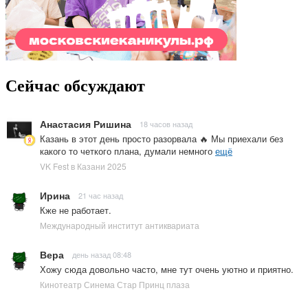
Сейчас обсуждают
Анастасия Ришина
18 часов назад
Казань в этот день просто разорвала 🔥 Мы приехали без
какого то четкого плана, думали немного
ещё
VK Fest в Казани 2025
Ирина
21 час назад
Кже не работает.
Международный институт антиквариата
Вера
день назад 08:48
Хожу сюда довольно часто, мне тут очень уютно и приятно.
Кинотеатр Синема Стар Принц плаза