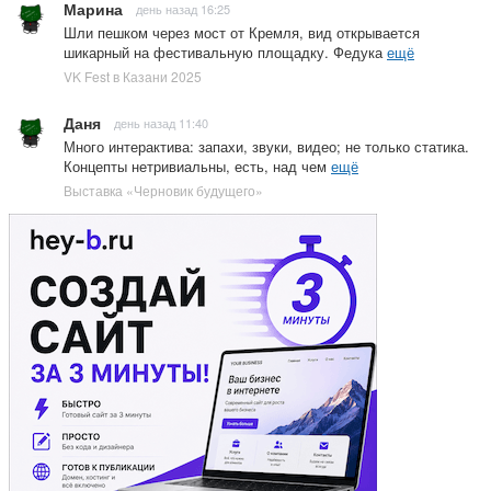
Марина
день назад 16:25
Шли пешком через мост от Кремля, вид открывается
шикарный на фестивальную площадку. Федука
ещё
VK Fest в Казани 2025
Даня
день назад 11:40
Много интерактива: запахи, звуки, видео; не только статика.
Концепты нетривиальны, есть, над чем
ещё
Выставка «Черновик будущего»