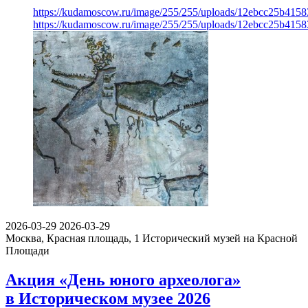
https://kudamoscow.ru/image/255/255/uploads/12ebcc25b41
https://kudamoscow.ru/image/255/255/uploads/12ebcc25b41
2026-03-29
2026-03-29
Москва, Красная площадь, 1
Исторический музей на Красной
Площади
Акция «День юного археолога»
в Историческом музее 2026