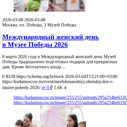
2026-03-08
2026-03-08
Москва, пл. Победы, 3
Музей Победы
Международный женский день
в Музее Победы 2026
8 марта 2026 года в Международный женский день Музей
Победы традиционно подготовил подарок для прекрасных
дам. Кроме бесплатного входа…
0
RUB
https://schema.org/InStock
2026-03-04T13:21:00+03:00
https://kudamoscow.ru/event/mezhdunarodnyj-zhenskij-den-v-
muzee-pobedy-2026/
от 0
₽
1.6K
4
https://kudamoscow.ru/image/255/255/uploads/295a254be633
https://kudamoscow.ru/image/255/255/uploads/295a254be633