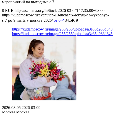
мероприятий на выходные с 7…
0
RUB
https://schema.org/InStock
2026-03-04T17:35:00+03:00
https://kudamoscow.ru/event/top-10-luchshix-sobytij-na-vyxodnye-
s-7-po-9-marta-v-moskve-2026/
от 0
₽
34.5K
9
https://kudamoscow.ru/image/255/255/uploads/a3e85c268d34
https://kudamoscow.ru/image/255/255/uploads/a3e85c268d34
2026-03-05
2026-03-09
Москва
Москва