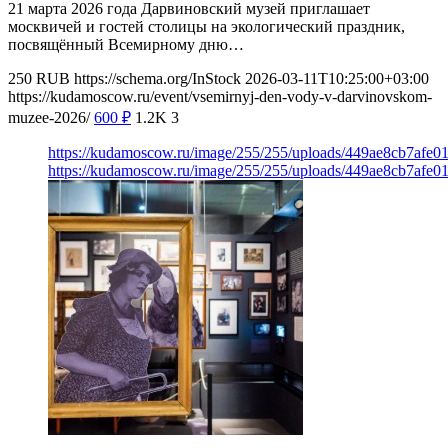
21 марта 2026 года Дарвиновский музей приглашает
москвичей и гостей столицы на экологический праздник,
посвящённый Всемирному дню…
250
RUB
https://schema.org/InStock
2026-03-11T10:25:00+03:00
https://kudamoscow.ru/event/vsemirnyj-den-vody-v-darvinovskom-
muzee-2026/
600
₽
1.2K
3
https://kudamoscow.ru/image/255/255/uploads/449ae8cb7afe
https://kudamoscow.ru/image/255/255/uploads/449ae8cb7afe