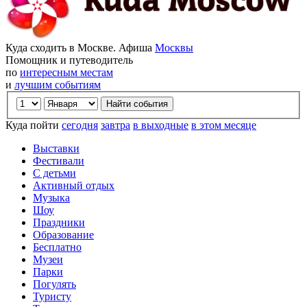
Куда сходить в Москве. Афиша
Москвы
Помощник и путеводитель
по
интересным местам
и
лучшим событиям
Куда пойти
сегодня
завтра
в выходные
в этом месяце
Выставки
Фестивали
С детьми
Активный отдых
Музыка
Шоу
Праздники
Образование
Бесплатно
Музеи
Парки
Погулять
Туристу