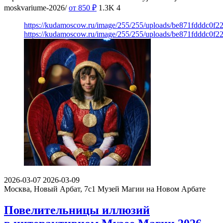
moskvariume-2026/
от 850
₽
1.3K
4
https://kudamoscow.ru/image/255/255/uploads/be871fdddc0f
https://kudamoscow.ru/image/255/255/uploads/be871fdddc0f
2026-03-07
2026-03-09
Москва, Новый Арбат, 7с1
Музей Магии на Новом Арбате
Повелительницы иллюзий