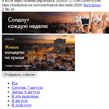
0
RUB
https://schema.org/InStock
2026-07-27T00:10:00+03:00
https://kudamoscow.ru/event/festival-den-indii-2026/
Бесплатно
2.9K
41
Отображать события
Все
Сегодня, 7 августа
Завтра, 8 августа
В эти выходные
В августе
В этом году