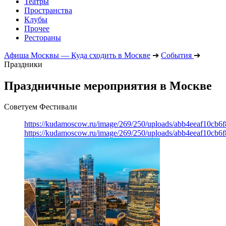
Театры
Пространства
Клубы
Прочее
Рестораны
Афиша Москвы — Куда сходить в Москве
➔
События
➔
Праздники
Праздничные мероприятия в Москве
Советуем Фестивали
https://kudamoscow.ru/image/269/250/uploads/abb4eeaf10cb
https://kudamoscow.ru/image/269/250/uploads/abb4eeaf10cb