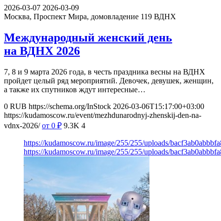
2026-03-07
2026-03-09
Москва, Проспект Мира, домовладение 119
ВДНХ
Международный женский день
на ВДНХ 2026
7, 8 и 9 марта 2026 года, в честь праздника весны на ВДНХ
пройдет целый ряд мероприятий. Девочек, девушек, женщин,
а также их спутников ждут интересные…
0
RUB
https://schema.org/InStock
2026-03-06T15:17:00+03:00
https://kudamoscow.ru/event/mezhdunarodnyj-zhenskij-den-na-
vdnx-2026/
от 0
₽
9.3K
4
https://kudamoscow.ru/image/255/255/uploads/bacf3ab0abbb
https://kudamoscow.ru/image/255/255/uploads/bacf3ab0abbb