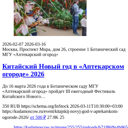
2026-02-07
2026-03-16
Москва, Проспект Мира, дом 26, строение 1
Ботанический сад
МГУ «Аптекарский огород»
Китайский Новый год в «Аптекарском
огороде» 2026
До 16 марта 2026 года в Ботаническом саду МГУ
«Аптекарский огород» пройдет III ежегодный Фестиваль
Китайского Нового…
350
RUB
https://schema.org/InStock
2026-03-11T10:30:00+03:00
https://kudamoscow.ru/event/kitajskij-novyj-god-v-aptekarskom-
ogorode-2026/
от 500
₽
27.9K
25
https://kudamoscow.ru/image/255/255/uploads/b71f86ffe4b9