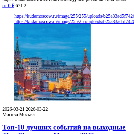
от 0
₽
671
2
https://kudamoscow.ru/image/255/255/uploads/b25a83ad5f74
https://kudamoscow.ru/image/255/255/uploads/b25a83ad5f74
2026-03-21
2026-03-22
Москва
Москва
Топ-10 лучших событий на выходные