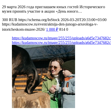
29 марта 2026 года приглашаем юных гостей Исторического
музея принять участие в акции «День юного…
300
RUB
https://schema.org/InStock
2026-03-20T20:33:00+03:00
https://kudamoscow.ru/event/aktsija-den-junogo-arxeologa-v-
istoricheskom-muzee-2026/
1 000
₽
814
0
https://kudamoscow.ru/image/255/255/uploads/a6d5e7347682
https://kudamoscow.ru/image/255/255/uploads/a6d5e7347682