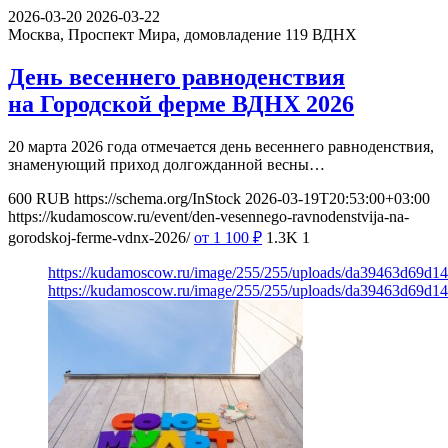
2026-03-20
2026-03-22
Москва, Проспект Мира, домовладение 119
ВДНХ
День весеннего равноденствия
на Городской ферме ВДНХ 2026
20 марта 2026 года отмечается день весеннего равноденствия,
знаменующий приход долгожданной весны…
600
RUB
https://schema.org/InStock
2026-03-19T20:53:00+03:00
https://kudamoscow.ru/event/den-vesennego-ravnodenstvija-na-
gorodskoj-ferme-vdnx-2026/
от 1 100
₽
1.3K
1
https://kudamoscow.ru/image/255/255/uploads/da39463d69d
https://kudamoscow.ru/image/255/255/uploads/da39463d69d