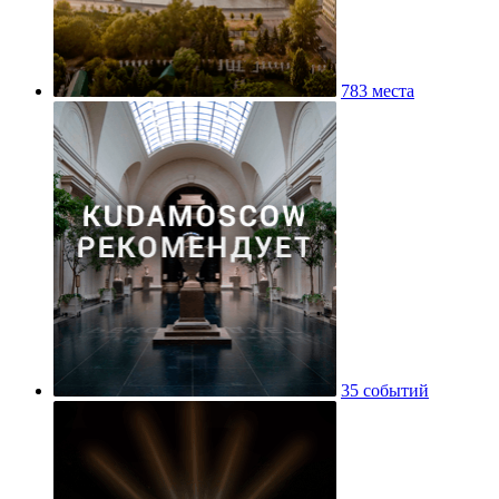
783 места
35 событий