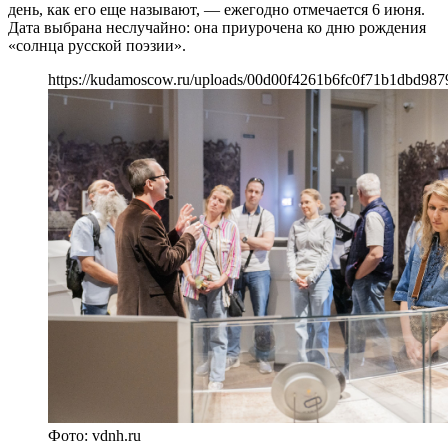
день, как его еще называют, — ежегодно отмечается 6 июня.
Дата выбрана неслучайно: она приурочена ко дню рождения
«солнца русской поэзии».
https://kudamoscow.ru/uploads/00d00f4261b6fc0f71b1dbd987
Фото: vdnh.ru