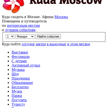
Куда сходить в Москве. Афиша
Москвы
Помощник и путеводитель
по
интересным местам
и
лучшим событиям
Куда пойти
сегодня
завтра
в выходные
в этом месяце
Выставки
Фестивали
С детьми
Активный отдых
Музыка
Шоу
Праздники
Образование
Бесплатно
Музеи
Парки
Погулять
Туристу