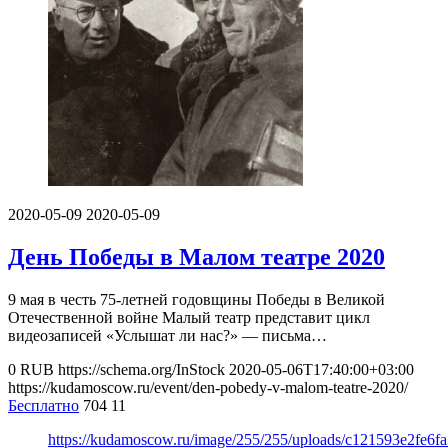
2020-05-09
2020-05-09
День Победы в Малом театре 2020
9 мая в честь 75-летней годовщины Победы в Великой
Отечественной войне Малый театр представит цикл
видеозаписей «Услышат ли нас?» — письма…
0
RUB
https://schema.org/InStock
2020-05-06T17:40:00+03:00
https://kudamoscow.ru/event/den-pobedy-v-malom-teatre-2020/
Бесплатно
704
11
https://kudamoscow.ru/image/255/255/uploads/c121593e2fe6f