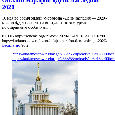
Онлайн-марафон «День наследия»
2020
16 мая во время онлайн-марафона «День наследия — 2020»
можно будет попасть на виртуальные экскурсии
по старинным особнякам…
0
RUB
https://schema.org/InStock
2020-05-14T16:41:00+03:00
https://kudamoscow.ru/event/onlajn-marafon-den-nasledija-2020/
Бесплатно
96
2
https://kudamoscow.ru/image/255/255/uploads/d95c153000bc
https://kudamoscow.ru/image/255/255/uploads/d95c153000bc