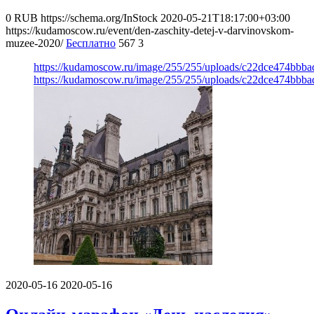
0
RUB
https://schema.org/InStock
2020-05-21T18:17:00+03:00
https://kudamoscow.ru/event/den-zaschity-detej-v-darvinovskom-
muzee-2020/
Бесплатно
567
3
https://kudamoscow.ru/image/255/255/uploads/c22dce474bbb
https://kudamoscow.ru/image/255/255/uploads/c22dce474bbb
2020-05-16
2020-05-16