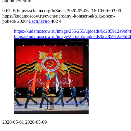
одновременно…
0
RUB
https://schema.org/InStock
2020-05-06T16:10:00+03:00
https://kudamoscow.ru/event/narodnyj-kontsert-aktsija-poem-
pobede-2020/
Бесплатно
402
4
https://kudamoscow.ru/image/255/255/uploads/0c285912a9bf
https://kudamoscow.ru/image/255/255/uploads/0c285912a9bf
2020-05-01
2020-05-09