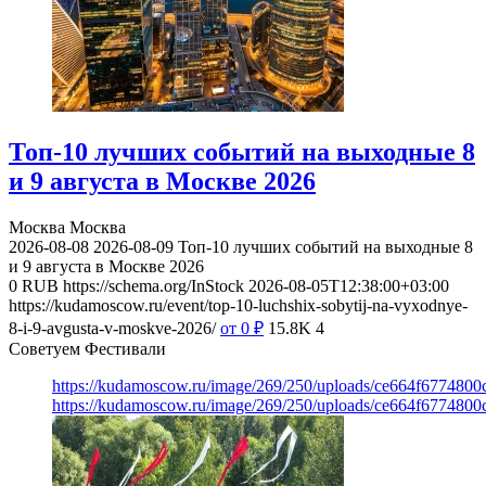
Топ-10 лучших событий на выходные 8
и 9 августа в Москве 2026
Москва
Москва
2026-08-08
2026-08-09
Топ-10 лучших событий на выходные 8
и 9 августа в Москве 2026
0
RUB
https://schema.org/InStock
2026-08-05T12:38:00+03:00
https://kudamoscow.ru/event/top-10-luchshix-sobytij-na-vyxodnye-
8-i-9-avgusta-v-moskve-2026/
от 0
₽
15.8K
4
Советуем Фестивали
https://kudamoscow.ru/image/269/250/uploads/ce664f677480
https://kudamoscow.ru/image/269/250/uploads/ce664f677480