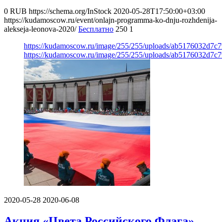
0
RUB
https://schema.org/InStock
2020-05-28T17:50:00+03:00
https://kudamoscow.ru/event/onlajn-programma-ko-dnju-rozhdenija-
alekseja-leonova-2020/
Бесплатно
250
1
https://kudamoscow.ru/image/255/255/uploads/ab5176032d7c
https://kudamoscow.ru/image/255/255/uploads/ab5176032d7c
2020-05-28
2020-06-08
Акция «Цвета Российского Флага»