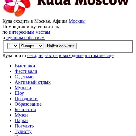
Куда сходить в Москве. Афиша
Москвы
Помощник и путеводитель
по
интересным местам
и
лучшим событиям
Куда пойти
сегодня
завтра
в выходные
в этом месяце
Выставки
Фестивали
С детьми
Активный отдых
Музыка
Шоу
Праздники
Образование
Бесплатно
Музеи
Парки
Погулять
Туристу