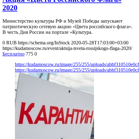
2020
Министерство культуры РФ и Музей Победы запускают
патриотическую сетевую акцию «Цвета российского флага».
В честь Дня России на портале «Культура.
0
RUB
https://schema.org/InStock
2020-05-28T17:03:00+03:00
https://kudamoscow.ru/event/aktsija-tsveta-rossijskogo-flaga-2020/
Бесплатно
775
0
https://kudamoscow.ru/image/255/255/uploads/abbf310510e0c
https://kudamoscow.ru/image/255/255/uploads/abbf310510e0c