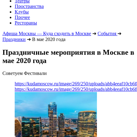
Театры
Пространства
Клубы
Прочее
Рестораны
Афиша Москвы — Куда сходить в Москве
➔
События
➔
Праздники
➔
В мае 2020 года
Праздничные мероприятия в Москве в
мае 2020 года
Советуем Фестивали
https://kudamoscow.ru/image/269/250/uploads/abb4eeaf10cb
https://kudamoscow.ru/image/269/250/uploads/abb4eeaf10cb