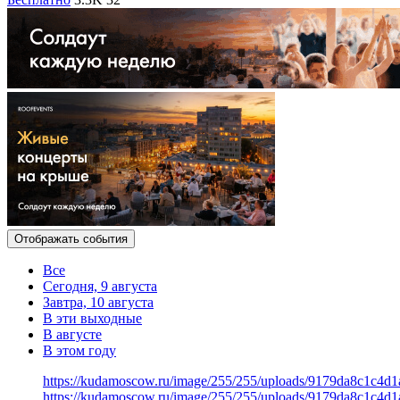
Отображать события
Все
Сегодня, 9 августа
Завтра, 10 августа
В эти выходные
В августе
В этом году
https://kudamoscow.ru/image/255/255/uploads/9179da8c1c4d
https://kudamoscow.ru/image/255/255/uploads/9179da8c1c4d