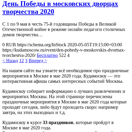
День Победы в московских дворцах
творчества 2020
С 1 по 9 мая в честь 75-й годовщины Победы в Великой
Отечественной войне в режиме онлайн педагоги столичных
домов творчества…
0
RUB
https://schema.org/InStock
2020-05-05T19:15:00+03:00
https://kudamoscow.ru/event/den-pobedy-v-moskovskix-dvortsax-
tvorchestva-2020/
Бесплатно
522
4
< Назад
1
2
3
Вперед >
На нашем сайте вы узнаете всё необходимое про праздничные
мероприятия в Москве в мае 2020 года. Кудамоскоу — это
интерактивная афиша самых интересных событий Москвы.
Кудамоскоу собирает информацию о лучших развлечениях и
мероприятих Москвы. На этой странице перечислены
праздничные мероприятия в Москве в мае 2020 года которые
проходят сегодня, либо будут проходить скоро: например
завтра, на этих выходных и т.д.
Кудамоскоу в курсе
33 праздников
, которые пройдут в
Москве в мае 2020 года.