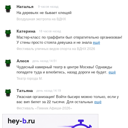
Наталья
9 часов назад
На деревьях не бывает клещей
Воздушная экотропа на ВДНХ
Катерина
18 часов назад
Мастер-класс по граффити был отвратительно организован!
У стены просто стояла девушка и не знала
ещё
Фестиваль уличных видов спорта на ВДНХ 2026
Алеся
день назад 14:51
Чудесный камерный театр в центре Москвы! Однажды
попадете туда и влюбитесь, назад дороги не будет.
ещё
Театр города М.
Татьяна
день назад 14:19
Ужасная организация! Войти бысиро можно только, если у
вас вип билет за 22 тысячи. Для остальных
ещё
Фестиваль «Пикник Афиши-2026»