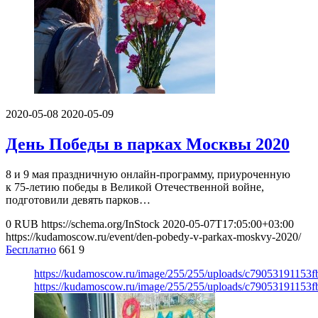
2020-05-08
2020-05-09
День Победы в парках Москвы 2020
8 и 9 мая праздничную онлайн-программу, приуроченную
к 75-летию победы в Великой Отечественной войне,
подготовили девять парков…
0
RUB
https://schema.org/InStock
2020-05-07T17:05:00+03:00
https://kudamoscow.ru/event/den-pobedy-v-parkax-moskvy-2020/
Бесплатно
661
9
https://kudamoscow.ru/image/255/255/uploads/c79053191153
https://kudamoscow.ru/image/255/255/uploads/c79053191153