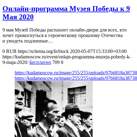
Онлайн-программа Музея Победы к 9
Мая 2020
9 мая Музей Победы распахнет онлайн-двери для всех, кто
хочет прикоснуться к героическому прошлому Отечества
и увидеть подлинные…
0
RUB
https://schema.org/InStock
2020-05-07T15:33:00+03:00
https://kudamoscow.ru/event/onlajn-programma-muzeja-pobedy-k-
9-maja-2020/
Бесплатно
709
8
https://kudamoscow.ru/image/255/255/uploads/97b6818a3873
https://kudamoscow.ru/image/255/255/uploads/97b6818a3873