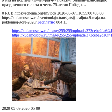
9 мая на портале «КультураРФ» покажут онлайн-трансляцию
праздничного салюта в честь 75-летия Победы…
0
RUB
https://schema.org/InStock
2020-05-07T16:55:00+03:00
https://kudamoscow.ru/event/onlajn-transljatsija-saljuta-9-maja-na-
poklonnoj-gore-2020/
Бесплатно
804
11
https://kudamoscow.ru/image/255/255/uploads/373cebe2da6f
https://kudamoscow.ru/image/255/255/uploads/373cebe2da6f
2020-05-09
2020-05-09