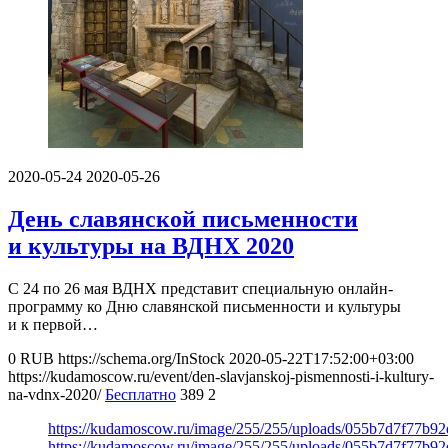
2020-05-24
2020-05-26
День славянской письменности
и культуры на ВДНХ 2020
С 24 по 26 мая ВДНХ представит специальную онлайн-
программу ко Дню славянской письменности и культуры
и к первой…
0
RUB
https://schema.org/InStock
2020-05-22T17:52:00+03:00
https://kudamoscow.ru/event/den-slavjanskoj-pismennosti-i-kultury-
na-vdnx-2020/
Бесплатно
389
2
https://kudamoscow.ru/image/255/255/uploads/055b7d7f77b9
https://kudamoscow.ru/image/255/255/uploads/055b7d7f77b9