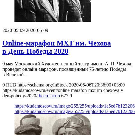
2020-05-09
2020-05-09
Online-марафон МХТ им. Чехова
в День Победы 2020
9 мая Московский Художественный театр имени А. П. Чехова
проведет онлайн-марафон, посвященный 75-летию Победы
в Великой…
0
RUB
https://schema.org/InStock
2020-05-06T20:36:00+03:00
https://kudamoscow.ru/event/online-marafon-mxt-im-chexova-v-
den-pobedy-2020/
Бесплатно
677
9
https://kudamoscow.ru/image/255/255/uploads/1a5ed7b1232
https://kudamoscow.ru/image/255/255/uploads/1a5ed7b1232