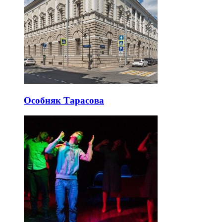
Особняк Тарасова