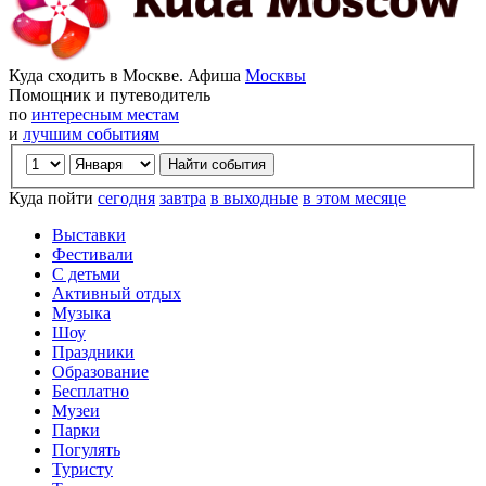
Куда сходить в Москве. Афиша
Москвы
Помощник и путеводитель
по
интересным местам
и
лучшим событиям
Куда пойти
сегодня
завтра
в выходные
в этом месяце
Выставки
Фестивали
С детьми
Активный отдых
Музыка
Шоу
Праздники
Образование
Бесплатно
Музеи
Парки
Погулять
Туристу