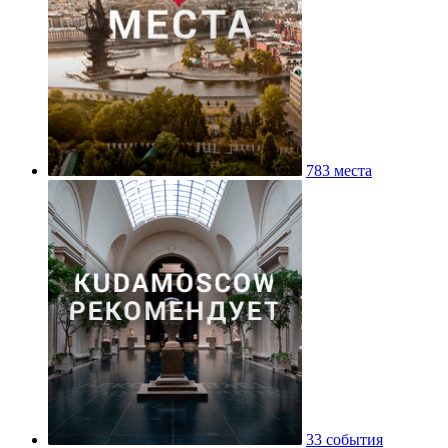
783 места
33 события