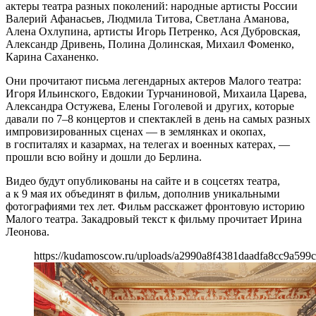
актеры театра разных поколений: народные артисты России
Валерий Афанасьев, Людмила Титова, Светлана Аманова,
Алена Охлупина, артисты Игорь Петренко, Ася Дубровская,
Александр Дривень, Полина Долинская, Михаил Фоменко,
Карина Саханенко.
Они прочитают письма легендарных актеров Малого театра:
Игоря Ильинского, Евдокии Турчаниновой, Михаила Царева,
Александра Остужева, Елены Гоголевой и других, которые
давали по 7–8 концертов и спектаклей в день на самых разных
импровизированных сценах — в землянках и окопах,
в госпиталях и казармах, на телегах и военных катерах, —
прошли всю войну и дошли до Берлина.
Видео будут опубликованы на сайте и в соцсетях театра,
а к 9 мая их объединят в фильм, дополнив уникальными
фотографиями тех лет. Фильм расскажет фронтовую историю
Малого театра. Закадровый текст к фильму прочитает Ирина
Леонова.
https://kudamoscow.ru/uploads/a2990a8f4381daadfa8cc9a599