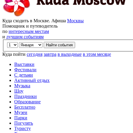
Куда сходить в Москве. Афиша
Москвы
Помощник и путеводитель
по
интересным местам
и
лучшим событиям
Куда пойти
сегодня
завтра
в выходные
в этом месяце
Выставки
Фестивали
С детьми
Активный отдых
Музыка
Шоу
Праздники
Образование
Бесплатно
Музеи
Парки
Погулять
Туристу