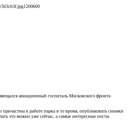
1563cb3f.jpg
1200
600
размещался авиационный госпиталь Московского фронта
 причастны к работе парка в то время, опубликовать снимки
лать это можно уже сейчас, а самые интересные посты