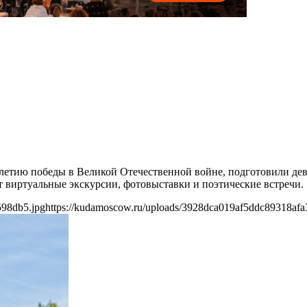
летию победы в Великой Отечественной войне, подготовили дев
 виртуальные экскурсии, фотовыставки и поэтические встречи.
598db5.jpg
https://kudamoscow.ru/uploads/3928dca019af5ddc89318afa