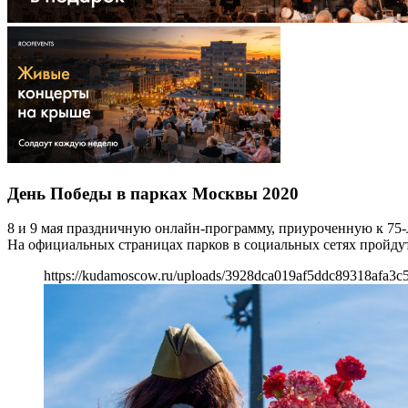
День Победы в парках Москвы 2020
8 и 9 мая праздничную онлайн-программу, приуроченную к 75-
На официальных страницах парков в социальных сетях пройдут
https://kudamoscow.ru/uploads/3928dca019af5ddc89318afa3c