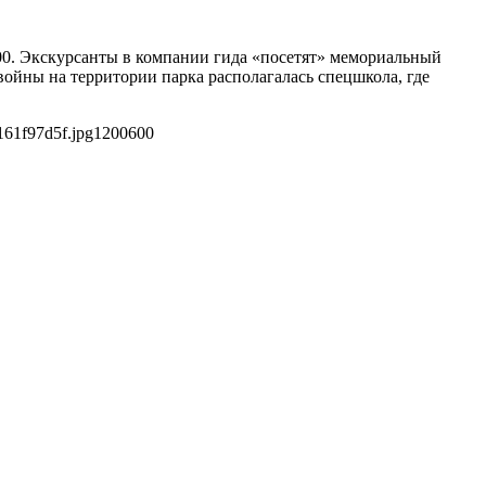
:00. Экскурсанты в компании гида «посетят» мемориальный
войны на территории парка располагалась спецшкола, где
161f97d5f.jpg
1200
600