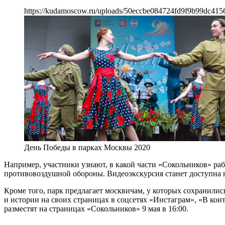
https://kudamoscow.ru/uploads/50eccbe084724fd9f9b99dc415
День Победы в парках Москвы 2020
Например, участники узнают, в какой части «Сокольников» ра
противовоздушной обороны. Видеоэкскурсия станет доступна на
Кроме того, парк предлагает москвичам, у которых сохранилис
и истории на своих страницах в соцсетях «Инстаграм», «В кон
разместят на страницах «Сокольников» 9 мая в 16:00.