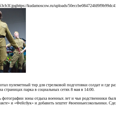
63cb3f.jpg
https://kudamoscow.ru/uploads/50eccbe084724fd9f9b99dc4
ботал пулеметный тир для стрелковой подготовки солдат и где 
 страницах парка в социальных сетях 8 мая в 14:00.
ь фотографии зоны отдыха военных лет и чьи родственники были
такте» и «Фейсбук» и добавить хештег #военныесокольники. Сде