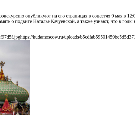
экскурсию опубликуют на его страницах в соцсетях 9 мая в 12
мять о подвиге Наталье Качуевской, а также узнают, что в годы 
f97d5f.jpg
https://kudamoscow.ru/uploads/b5cdfab59501459be5d5d37