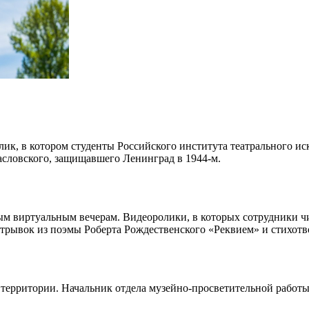
олик, в котором студенты Российского института театрального 
асловского, защищавшего Ленинград в 1944-м.
ым виртуальным вечерам. Видеоролики, в которых сотрудники ч
, отрывок из поэмы Роберта Рождественского «Реквием» и стихот
территории. Начальник отдела музейно-просветительной работы 