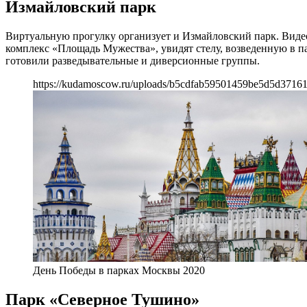
Измайловский парк
Виртуальную прогулку организует и Измайловский парк. Видео
комплекс «Площадь Мужества», увидят стелу, возведенную в па
готовили разведывательные и диверсионные группы.
https://kudamoscow.ru/uploads/b5cdfab59501459be5d5d37161
День Победы в парках Москвы 2020
Парк «Северное Тушино»