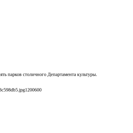
ять парков столичного Департамента культуры.
3c598db5.jpg
1200
600