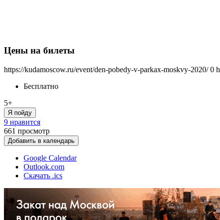
Цены на билеты
https://kudamoscow.ru/event/den-pobedy-v-parkax-moskvy-2020/
0
h
Бесплатно
5+
Я пойду
9 нравится
661
просмотр
Добавить в календарь
Google Calendar
Outlook.com
Скачать .ics