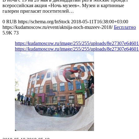
всероссийская акция «Ночь музеев». Музеи и картинные
галереи пригласят посетителей…
0
RUB
https://schema.org/InStock
2018-05-11T16:38:00+03:00
https://kudamoscow.ru/event/aktsija-noch-muzeev-2018/
Бесплатно
5.9K
73
https://kudamoscow.ru/image/255/255/uploads/8e27307e6460
https://kudamoscow.ru/image/255/255/uploads/8e27307e6460