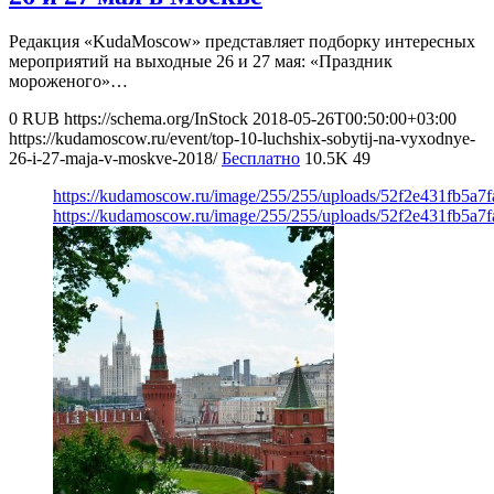
Редакция «KudaMoscow» представляет подборку интересных
мероприятий на выходные 26 и 27 мая: «Праздник
мороженого»…
0
RUB
https://schema.org/InStock
2018-05-26T00:50:00+03:00
https://kudamoscow.ru/event/top-10-luchshix-sobytij-na-vyxodnye-
26-i-27-maja-v-moskve-2018/
Бесплатно
10.5K
49
https://kudamoscow.ru/image/255/255/uploads/52f2e431fb5a7
https://kudamoscow.ru/image/255/255/uploads/52f2e431fb5a7