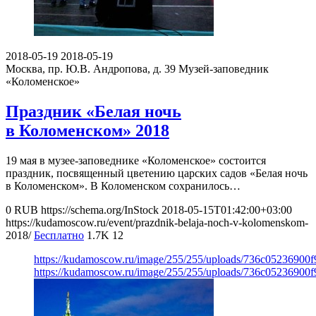
2018-05-19
2018-05-19
Москва, пр. Ю.В. Андропова, д. 39
Музей-заповедник
«Коломенское»
Праздник «Белая ночь
в Коломенском» 2018
19 мая в музее-заповеднике «Коломенское» состоится
праздник, посвященный цветению царских садов «Белая ночь
в Коломенском». В Коломенском сохранилось…
0
RUB
https://schema.org/InStock
2018-05-15T01:42:00+03:00
https://kudamoscow.ru/event/prazdnik-belaja-noch-v-kolomenskom-
2018/
Бесплатно
1.7K
12
https://kudamoscow.ru/image/255/255/uploads/736c05236900
https://kudamoscow.ru/image/255/255/uploads/736c05236900