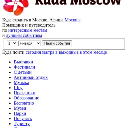
Куда сходить в Москве. Афиша
Москвы
Помощник и путеводитель
по
интересным местам
и
лучшим событиям
Куда пойти
сегодня
завтра
в выходные
в этом месяце
Выставки
Фестивали
С детьми
Активный отдых
Музыка
Шоу
Праздники
Образование
Бесплатно
Музеи
Парки
Погулять
Туристу