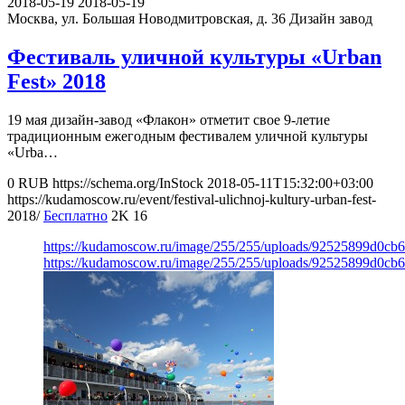
2018-05-19
2018-05-19
Москва, ул. Большая Новодмитровская, д. 36
Дизайн завод
Фестиваль уличной культуры «Urban
Fest» 2018
19 мая дизайн-завод «Флакон» отметит свое 9-летие
традиционным ежегодным фестивалем уличной культуры
«Urba…
0
RUB
https://schema.org/InStock
2018-05-11T15:32:00+03:00
https://kudamoscow.ru/event/festival-ulichnoj-kultury-urban-fest-
2018/
Бесплатно
2K
16
https://kudamoscow.ru/image/255/255/uploads/92525899d0cb
https://kudamoscow.ru/image/255/255/uploads/92525899d0cb