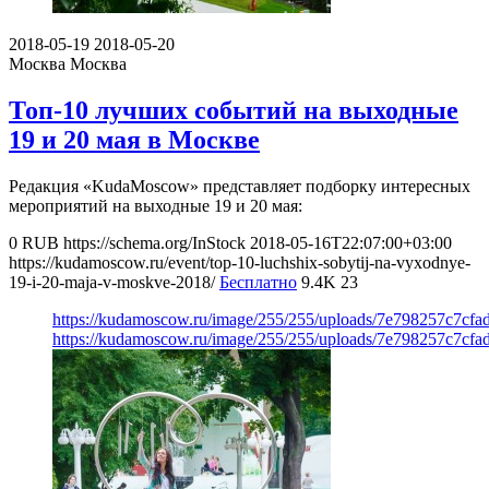
2018-05-19
2018-05-20
Москва
Москва
Топ-10 лучших событий на выходные
19 и 20 мая в Москве
Редакция «KudaMoscow» представляет подборку интересных
мероприятий на выходные 19 и 20 мая:
0
RUB
https://schema.org/InStock
2018-05-16T22:07:00+03:00
https://kudamoscow.ru/event/top-10-luchshix-sobytij-na-vyxodnye-
19-i-20-maja-v-moskve-2018/
Бесплатно
9.4K
23
https://kudamoscow.ru/image/255/255/uploads/7e798257c7cf
https://kudamoscow.ru/image/255/255/uploads/7e798257c7cf