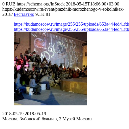
0
RUB
https://schema.org/InStock
2018-05-15T18:06:00+03:00
https://kudamoscow.ru/event/prazdnik-morozhenogo-v-sokolnikax-
2018/
Бесплатно
9.1K
81
https://kudamoscow.ru/image/255/255/uploads/653a444ed41f
https://kudamoscow.ru/image/255/255/uploads/653a444ed41f
2018-05-19
2018-05-19
Москва, Зубовский бульвар, 2
Музей Москвы