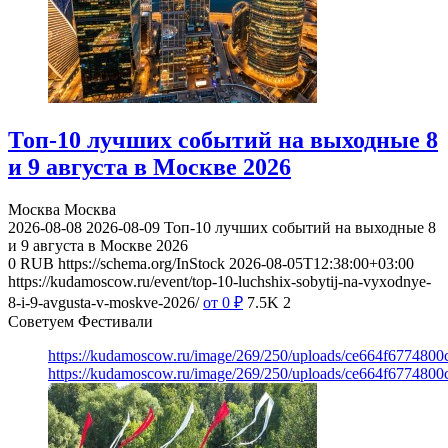
Топ-10 лучших событий на выходные 8
и 9 августа в Москве 2026
Москва
Москва
2026-08-08
2026-08-09
Топ-10 лучших событий на выходные 8
и 9 августа в Москве 2026
0
RUB
https://schema.org/InStock
2026-08-05T12:38:00+03:00
https://kudamoscow.ru/event/top-10-luchshix-sobytij-na-vyxodnye-
8-i-9-avgusta-v-moskve-2026/
от 0
₽
7.5K
2
Советуем Фестивали
https://kudamoscow.ru/image/269/250/uploads/ce664f677480
https://kudamoscow.ru/image/269/250/uploads/ce664f677480