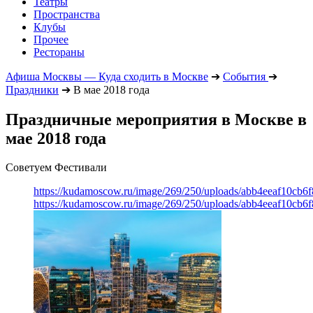
Театры
Пространства
Клубы
Прочее
Рестораны
Афиша Москвы — Куда сходить в Москве
➔
События
➔
Праздники
➔
В мае 2018 года
Праздничные мероприятия в Москве в
мае 2018 года
Советуем Фестивали
https://kudamoscow.ru/image/269/250/uploads/abb4eeaf10cb
https://kudamoscow.ru/image/269/250/uploads/abb4eeaf10cb