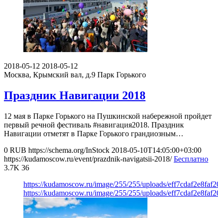
2018-05-12
2018-05-12
Москва, Крымский вал, д.9
Парк Горького
Праздник Навигации 2018
12 мая в Парке Горького на Пушкинской набережной пройдет
первый речной фестиваль #навигация2018. Праздник
Навигации отметят в Парке Горького грандиозным…
0
RUB
https://schema.org/InStock
2018-05-10T14:05:00+03:00
https://kudamoscow.ru/event/prazdnik-navigatsii-2018/
Бесплатно
3.7K
36
https://kudamoscow.ru/image/255/255/uploads/eff7cdaf2e8faf
https://kudamoscow.ru/image/255/255/uploads/eff7cdaf2e8faf