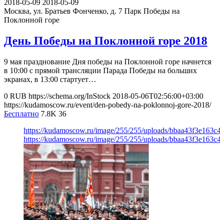
2018-05-09
2018-05-09
Москва, ул. Братьев Фонченко, д. 7
Парк Победы на
Поклонной горе
День Победы на Поклонной горе 2018
9 мая празднование Дня победы на Поклонной горе начнется
в 10:00 с прямой трансляции Парада Победы на больших
экранах, в 13:00 стартует…
0
RUB
https://schema.org/InStock
2018-05-06T02:56:00+03:00
https://kudamoscow.ru/event/den-pobedy-na-poklonnoj-gore-2018/
Бесплатно
7.8K
36
https://kudamoscow.ru/image/255/255/uploads/bbaa43f3e163c
https://kudamoscow.ru/image/255/255/uploads/bbaa43f3e163c