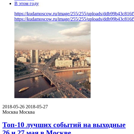
В этом году
https://kudamoscow.ru/image/255/255/uploads/ddb99b43c816
https://kudamoscow.ru/image/255/255/uploads/ddb99b43c816
2018-05-26
2018-05-27
Москва
Москва
Топ-10 лучших событий на выходные
26 и 27 мая в Москве