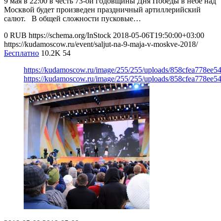
9 мая в 22:00 в честь 73-ой годовщины Дня Победы в небе над
Москвой будет произведен праздничный артиллерийский
салют. В общей сложности пусковые…
0
RUB
https://schema.org/InStock
2018-05-06T19:50:00+03:00
https://kudamoscow.ru/event/saljut-na-9-maja-v-moskve-2018/
Бесплатно
10.2K
54
https://kudamoscow.ru/image/255/255/uploads/858cfea778ee
https://kudamoscow.ru/image/255/255/uploads/858cfea778ee