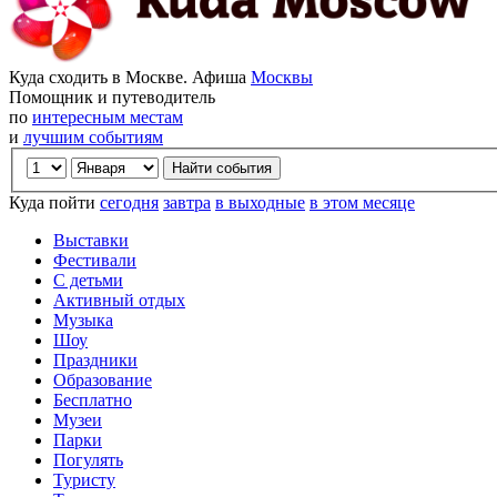
Куда сходить в Москве. Афиша
Москвы
Помощник и путеводитель
по
интересным местам
и
лучшим событиям
Куда пойти
сегодня
завтра
в выходные
в этом месяце
Выставки
Фестивали
С детьми
Активный отдых
Музыка
Шоу
Праздники
Образование
Бесплатно
Музеи
Парки
Погулять
Туристу