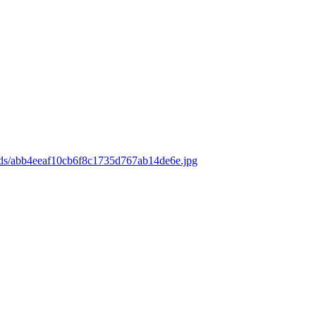
ads/abb4eeaf10cb6f8c1735d767ab14de6e.jpg