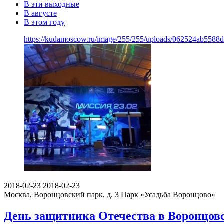
В эти выходные
В августе
В этом году
https://kudamoscow.ru/image/255/255/uploads/062524ab5588
2018-02-23
2018-02-23
Москва, Воронцовский парк, д. 3
Парк «Усадьба Воронцово»
День защитника Отечества в Воронцовс