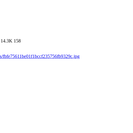
14.3K
158
ds/fbfe75611be01f1bccf235756fb9329c.jpg