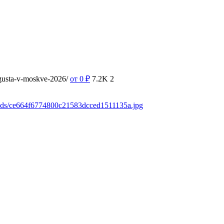
vgusta-v-moskve-2026/
от 0
₽
7.2K
2
oads/ce664f6774800c21583dcced1511135a.jpg