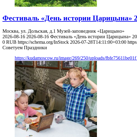
Фестиваль «День истории Царицына» 
Москва, ул. Дольская, д.1
Музей-заповедник «Царицыно»
2026-08-16
2026-08-16
Фестиваль «День истории Царицына» 2
0
RUB
https://schema.org/InStock
2026-07-28T14:11:00+03:00
https
Советуем Праздники
https://kudamoscow.ru/image/269/250/uploads/fbfe75611be01