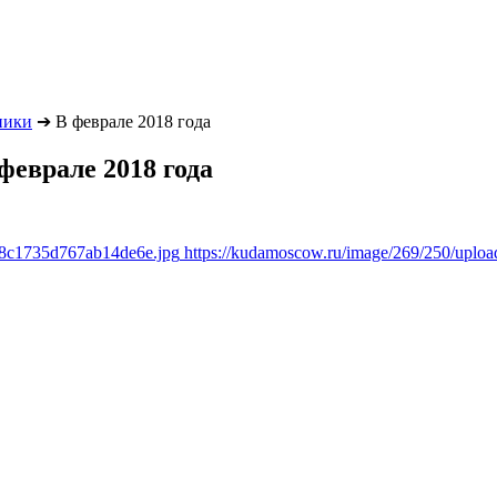
ники
➔
В феврале 2018 года
еврале 2018 года
6f8c1735d767ab14de6e.jpg
https://kudamoscow.ru/image/269/250/uplo