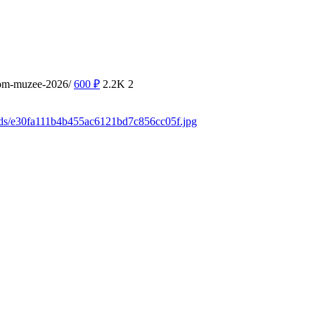
kom-muzee-2026/
600
₽
2.2K
2
ads/e30fa111b4b455ac6121bd7c856cc05f.jpg