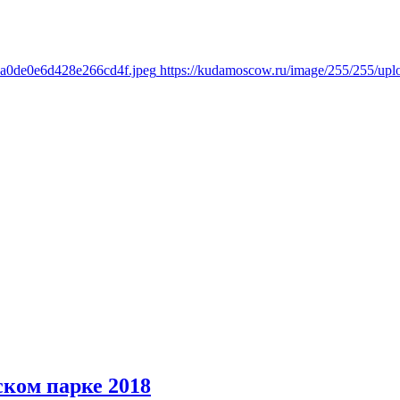
da0de0e6d428e266cd4f.jpeg
https://kudamoscow.ru/image/255/255/u
ком парке 2018