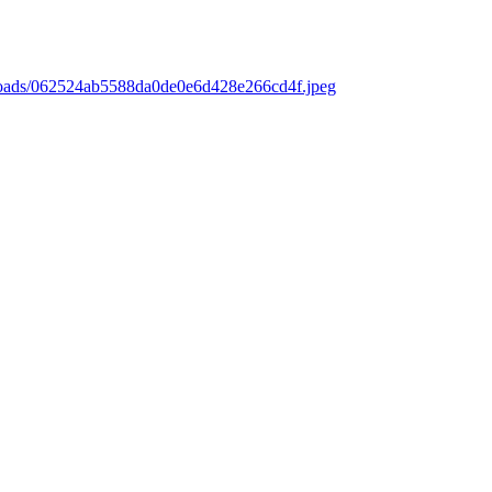
ploads/062524ab5588da0de0e6d428e266cd4f.jpeg