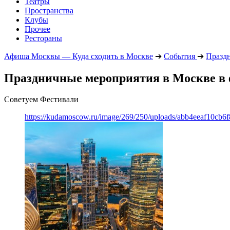
Театры
Пространства
Клубы
Прочее
Рестораны
Афиша Москвы — Куда сходить в Москве
➔
События
➔
Празд
Праздничные мероприятия в Москве в ф
Советуем Фестивали
https://kudamoscow.ru/image/269/250/uploads/abb4eeaf10cb