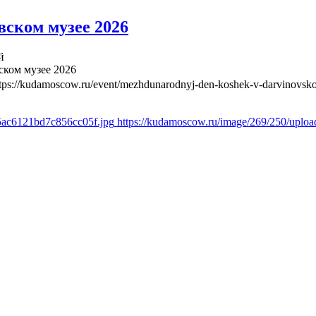
ском музее 2026
й
ком музее 2026
ttps://kudamoscow.ru/event/mezhdunarodnyj-den-koshek-v-darvinovs
55ac6121bd7c856cc05f.jpg
https://kudamoscow.ru/image/269/250/uplo