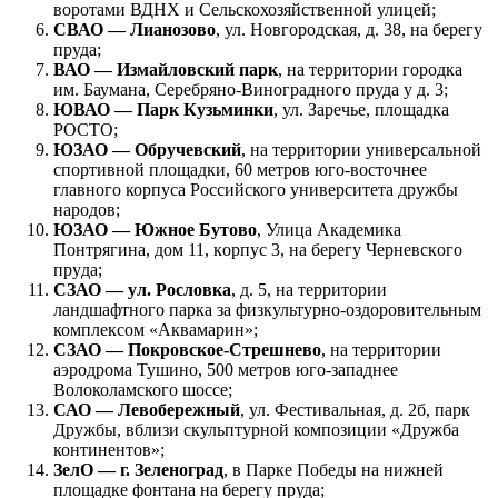
воротами ВДНХ и Сельскохозяйственной улицей;
СВАО — Лианозово
, ул. Новгородская, д. 38, на берегу
пруда;
ВАО — Измайловский парк
, на территории городка
им. Баумана, Cepeбpянo-Bинoгpaднoгo пруда у д. 3;
ЮВАО — Парк Кузьминки
, ул. Заречье, площадка
РОСТО;
ЮЗАО — Обручевский
, на территории универсальной
спортивной площадки, 60 метров юго-восточнее
главного корпуса Российского университета дружбы
народов;
ЮЗАО — Южное Бутово
, Улица Академика
Понтрягинa, дoм 11, кopпyc 3, на бepeгy Чepнeвcкoгo
пpyдa;
СЗАО — ул. Рословка
, д. 5, на территории
ландшафтного парка за физкультурно-оздоровительным
комплексом «Аквамарин»;
СЗАО — Покровское-Стрешнево
, на территории
аэродрома Тушино, 500 метров юго-западнее
Волоколамского шоссе;
САО — Левобережный
, ул. Фестивальная, д. 2б, парк
Дружбы, вблизи скульптурной композиции «Дружба
континентов»;
ЗелО — г. Зеленоград
, в Парке Победы на нижней
площадке фонтана на берегу пруда;