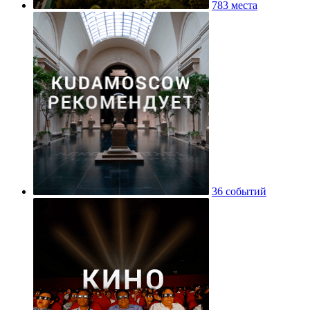
783 места
36 событий