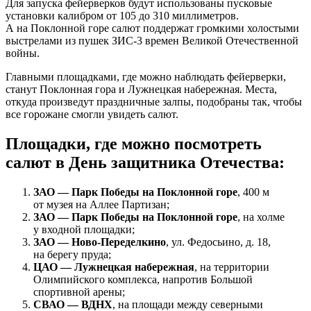
Для запуска фейерверков будут использованы пусковые
установки калибром от 105 до 310 миллиметров.
А на Поклонной горе салют поддержат громкими холостыми
выстрелами из пушек ЗИС-3 времен Великой Отечественной
войны.
Главными площадками, где можно наблюдать фейерверки,
станут Поклонная гора и Лужнецкая набережная. Места,
откуда произведут праздничные залпы, подобраны так, чтобы
все горожане смогли увидеть салют.
Площадки, где можно посмотреть
салют в День защитника Отечества:
ЗАО — Парк Победы на Поклонной горе
, 400 м
от музея на Аллее Партизан;
ЗАО — Парк Победы на Поклонной горе
, на холме
у входной площадки;
ЗАО — Ново-Переделкино
, ул. Федосьино, д. 18,
на берегу пруда;
ЦАО — Лужнецкая набережная
, на территории
Олимпийского комплекса, напротив Большой
спортивной арены;
СВАО — ВДНХ
, на площади между северными