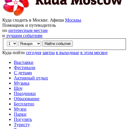
Куда сходить в Москве. Афиша
Москвы
Помощник и путеводитель
по
интересным местам
и
лучшим событиям
Куда пойти
сегодня
завтра
в выходные
в этом месяце
Выставки
Фестивали
С детьми
Активный отдых
Музыка
Шоу
Праздники
Образование
Бесплатно
Музеи
Парки
Погулять
Туристу