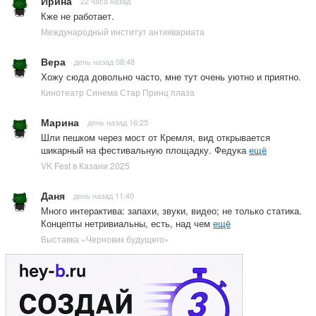
Ирина
22 часа назад
Кже не работает.
Международный институт антиквариата
Вера
день назад 08:48
Хожу сюда довольно часто, мне тут очень уютно и приятно.
Кинотеатр Синема Стар Принц плаза
Марина
день назад 16:25
Шли пешком через мост от Кремля, вид открывается
шикарный на фестивальную площадку. Федука
ещё
VK Fest в Казани 2025
Даня
день назад 11:40
Много интерактива: запахи, звуки, видео; не только статика.
Концепты нетривиальны, есть, над чем
ещё
Выставка «Черновик будущего»