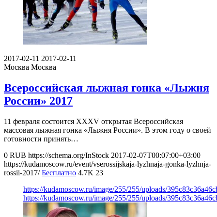
2017-02-11
2017-02-11
Москва
Москва
Всероссийская лыжная гонка «Лыжня
России» 2017
11 февраля состоится XXXV открытая Всероссийская
массовая лыжная гонка «Лыжня России». В этом году о своей
готовности принять…
0
RUB
https://schema.org/InStock
2017-02-07T00:07:00+03:00
https://kudamoscow.ru/event/vserossijskaja-lyzhnaja-gonka-lyzhnja-
rossii-2017/
Бесплатно
4.7K
23
https://kudamoscow.ru/image/255/255/uploads/395c83c36a46c
https://kudamoscow.ru/image/255/255/uploads/395c83c36a46c