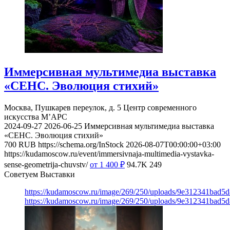
Иммерсивная мультимедиа выставка
«СЕНС. Эволюция стихий»
Москва, Пушкарев переулок, д. 5
Центр современного
искусства М’АРС
2024-09-27
2026-06-25
Иммерсивная мультимедиа выставка
«СЕНС. Эволюция стихий»
700
RUB
https://schema.org/InStock
2026-08-07T00:00:00+03:00
https://kudamoscow.ru/event/immersivnaja-multimedia-vystavka-
sense-geometrija-chuvstv/
от 1 400
₽
94.7K
249
Советуем Выставки
https://kudamoscow.ru/image/269/250/uploads/9e312341bad5
https://kudamoscow.ru/image/269/250/uploads/9e312341bad5