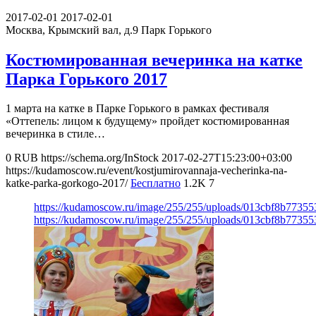
2017-02-01
2017-02-01
Москва, Крымский вал, д.9
Парк Горького
Костюмированная вечеринка на катке
Парка Горького 2017
1 марта на катке в Парке Горького в рамках фестиваля
«Оттепель: лицом к будущему» пройдет костюмированная
вечеринка в стиле…
0
RUB
https://schema.org/InStock
2017-02-27T15:23:00+03:00
https://kudamoscow.ru/event/kostjumirovannaja-vecherinka-na-
katke-parka-gorkogo-2017/
Бесплатно
1.2K
7
https://kudamoscow.ru/image/255/255/uploads/013cbf8b7735
https://kudamoscow.ru/image/255/255/uploads/013cbf8b7735