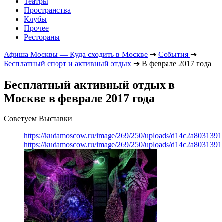
Театры
Пространства
Клубы
Прочее
Рестораны
Афиша Москвы — Куда сходить в Москве
➔
События
➔
Бесплатный спорт и активный отдых
➔
В феврале 2017 года
Бесплатный активный отдых в
Москве в феврале 2017 года
Советуем Выставки
https://kudamoscow.ru/image/269/250/uploads/d14c2a803139
https://kudamoscow.ru/image/269/250/uploads/d14c2a803139