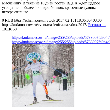
Масленицу. В течение 10 дней гостей ВДНХ ждет щедрое
угощение — более 40 видов блинов, красочные гулянья,
интерактивные…
0
RUB
https://schema.org/InStock
2017-02-15T18:06:00+03:00
https://kudamoscow.ru/event/maslenitsa-na-vdnx-2017/
Бесплатно
10.1K
50
https://kudamoscow.ru/image/255/255/uploads/5738007fd9b4c
https://kudamoscow.ru/image/255/255/uploads/5738007fd9b4c