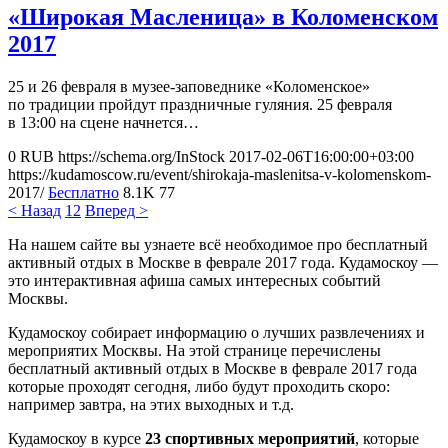
«Широкая Масленица» в Коломенском
2017
25 и 26 февраля в музее-заповеднике «Коломенское»
по традиции пройдут праздничные гуляния. 25 февраля
в 13:00 на сцене начнется…
0
RUB
https://schema.org/InStock
2017-02-06T16:00:00+03:00
https://kudamoscow.ru/event/shirokaja-maslenitsa-v-kolomenskom-
2017/
Бесплатно
8.1K
77
< Назад
1
2
Вперед >
На нашем сайте вы узнаете всё необходимое про бесплатный
активный отдых в Москве в феврале 2017 года. Кудамоскоу —
это интерактивная афиша самых интересных событий
Москвы.
Кудамоскоу собирает информацию о лучших развлечениях и
мероприятих Москвы. На этой странице перечислены
бесплатный активный отдых в Москве в феврале 2017 года
которые проходят сегодня, либо будут проходить скоро:
например завтра, на этих выходных и т.д.
Кудамоскоу в курсе
23 спортивных мероприятий
, которые