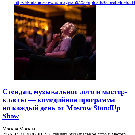
https://kudamoscow.ru/image/269/250/uploads/6c5ea8efdeb3
Стендап, музыкальное лото и мастер-
классы — комедийная программа
на каждый день от Moscow StandUp
Show
Москва
Москва
2026-07-21
2026-10-21
Стендап, музыкальное лото и мастер-