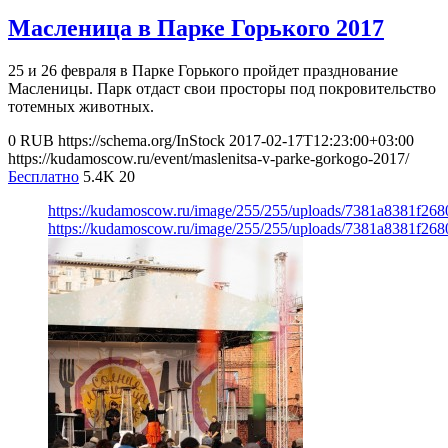
Масленица в Парке Горького 2017
25 и 26 февраля в Парке Горького пройдет празднование
Масленицы. Парк отдаст свои просторы под покровительство
тотемных животных.
0
RUB
https://schema.org/InStock
2017-02-17T12:23:00+03:00
https://kudamoscow.ru/event/maslenitsa-v-parke-gorkogo-2017/
Бесплатно
5.4K
20
https://kudamoscow.ru/image/255/255/uploads/7381a8381f26
https://kudamoscow.ru/image/255/255/uploads/7381a8381f26