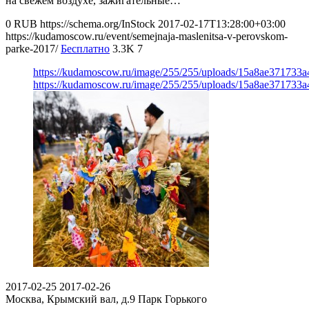
на свежем воздухе, зажигательные…
0
RUB
https://schema.org/InStock
2017-02-17T13:28:00+03:00
https://kudamoscow.ru/event/semejnaja-maslenitsa-v-perovskom-
parke-2017/
Бесплатно
3.3K
7
https://kudamoscow.ru/image/255/255/uploads/15a8ae37173
https://kudamoscow.ru/image/255/255/uploads/15a8ae37173
2017-02-25
2017-02-26
Москва, Крымский вал, д.9
Парк Горького