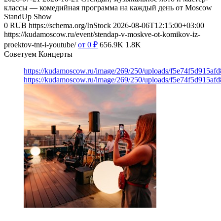
классы — комедийная программа на каждый день от Moscow
StandUp Show
0
RUB
https://schema.org/InStock
2026-08-06T12:15:00+03:00
https://kudamoscow.ru/event/stendap-v-moskve-ot-komikov-iz-
proektov-tnt-i-youtube/
от 0
₽
656.9K
1.8K
Советуем Концерты
https://kudamoscow.ru/image/269/250/uploads/f5e74f5d915a
https://kudamoscow.ru/image/269/250/uploads/f5e74f5d915a