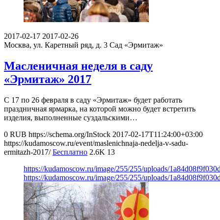
2017-02-17
2017-02-26
Москва, ул. Каретный ряд, д. 3
Сад «Эрмитаж»
Масленичная неделя в саду
«Эрмитаж» 2017
С 17 по 26 февраля в саду «Эрмитаж» будет работать
праздничная ярмарка, на которой можно будет встретить
изделия, выполненные суздальскими…
0
RUB
https://schema.org/InStock
2017-02-17T11:24:00+03:00
https://kudamoscow.ru/event/maslenichnaja-nedelja-v-sadu-
ermitazh-2017/
Бесплатно
2.6K
13
https://kudamoscow.ru/image/255/255/uploads/1a84d08f9f03
https://kudamoscow.ru/image/255/255/uploads/1a84d08f9f03