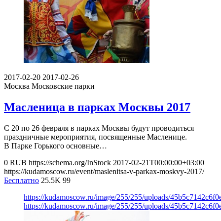
2017-02-20
2017-02-26
Москва
Московские парки
Масленица в парках Москвы 2017
С 20 по 26 февраля в парках Москвы будут проводиться
праздничные мероприятия, посвященные Масленице.
В Парке Горького основные…
0
RUB
https://schema.org/InStock
2017-02-21T00:00:00+03:00
https://kudamoscow.ru/event/maslenitsa-v-parkax-moskvy-2017/
Бесплатно
25.5K
99
https://kudamoscow.ru/image/255/255/uploads/45b5c7142c6f0
https://kudamoscow.ru/image/255/255/uploads/45b5c7142c6f0