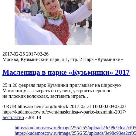
2017-02-25
2017-02-26
Москва, Кузьминский парк, д.1, стр. 2
Парк «Кузьминки»
Масленица в парке «Кузьминки» 2017
25 и 26 февраля парк Кузминки приглашает на широкую
Масленицу — сыграть на гуслях, устроить перезвон
на плоских колоколах, заставить играть…
0
RUB
https://schema.org/InStock
2017-02-21T00:00:00+03:00
https://kudamoscow.ru/event/maslenitsa-v-parke-kuzminki-2017/
Бесплатно
3.8K
18
https://kudamoscow.ru/image/255/255/uploads/3e98c93ea2cf0
https://kudamoscow.ru/image/255/255/uploads/3e98c93ea2cf0