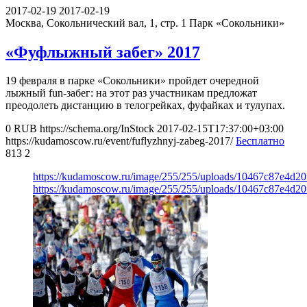
2017-02-19
2017-02-19
Москва, Сокольнический вал, 1, стр. 1
Парк «Сокольники»
«Фуфлыжный забег» 2017
19 февраля в парке «Сокольники» пройдет очередной
лыжный fun-забег: на этот раз участникам предложат
преодолеть дистанцию в телогрейках, фуфайках и тулупах.
0
RUB
https://schema.org/InStock
2017-02-15T17:37:00+03:00
https://kudamoscow.ru/event/fuflyzhnyj-zabeg-2017/
Бесплатно
813
2
https://kudamoscow.ru/image/255/255/uploads/10467c87e4d2
https://kudamoscow.ru/image/255/255/uploads/10467c87e4d2