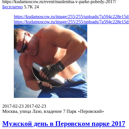
https://kudamoscow.ru/event/maslenitsa-v-parke-pobedy-2017/
Бесплатно
5.7K
24
https://kudamoscow.ru/image/255/255/uploads/7a594c228e15
https://kudamoscow.ru/image/255/255/uploads/7a594c228e15
2017-02-23
2017-02-23
Москва, улица Лазо, владение 7
Парк «Перовский»
Мужской день в Перовском парке 2017