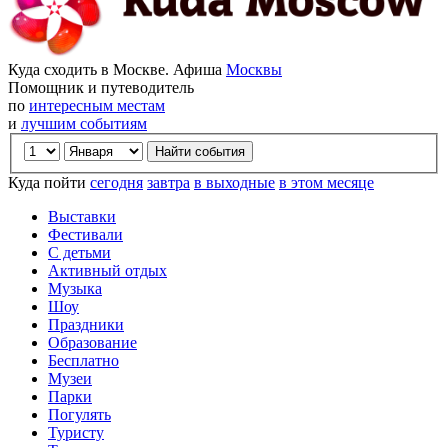
Куда сходить в Москве. Афиша
Москвы
Помощник и путеводитель
по
интересным местам
и
лучшим событиям
Куда пойти
сегодня
завтра
в выходные
в этом месяце
Выставки
Фестивали
С детьми
Активный отдых
Музыка
Шоу
Праздники
Образование
Бесплатно
Музеи
Парки
Погулять
Туристу