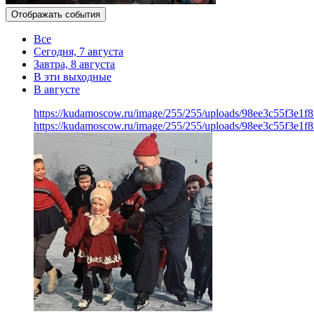
Отображать события
Все
Сегодня, 7 августа
Завтра, 8 августа
В эти выходные
В августе
https://kudamoscow.ru/image/255/255/uploads/98ee3c55f3e1
https://kudamoscow.ru/image/255/255/uploads/98ee3c55f3e1