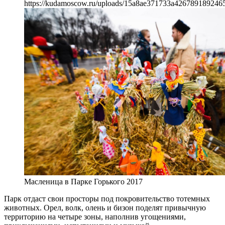
https://kudamoscow.ru/uploads/15a8ae371733a426789189246
Масленица в Парке Горького 2017
Парк отдаст свои просторы под покровительство тотемных
животных. Орел, волк, олень и бизон поделят привычную
территорию на четыре зоны, наполнив угощениями,