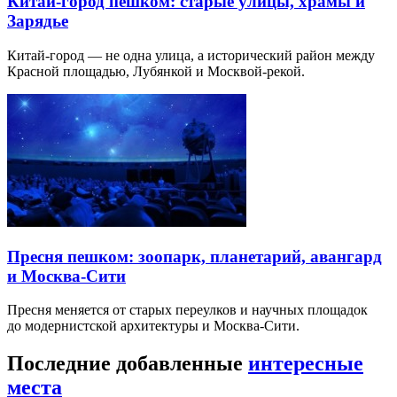
Китай-город пешком: старые улицы, храмы и
Зарядье
Китай-город — не одна улица, а исторический район между
Красной площадью, Лубянкой и Москвой-рекой.
Пресня пешком: зоопарк, планетарий, авангард
и Москва-Сити
Пресня меняется от старых переулков и научных площадок
до модернистской архитектуры и Москва-Сити.
Последние добавленные
интересные
места