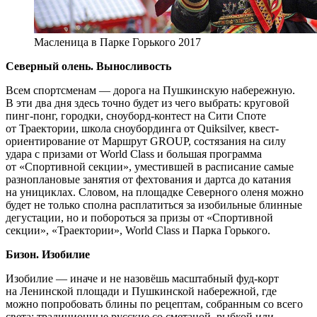
Масленица в Парке Горького 2017
Северный олень. Выносливость
Всем спортсменам — дорога на Пушкинскую набережную.
В эти два дня здесь точно будет из чего выбрать: круговой
пинг-понг, городки, сноуборд-контест на Сити Споте
от Траектории, школа сноубординга от Quiksilver, квест-
ориентирование от Маршрут GROUP, состязания на силу
удара с призами от World Class и большая программа
от «Спортивной секции», уместившей в расписание самые
разноплановые занятия от фехтования и дартса до катания
на унициклах. Словом, на площадке Северного оленя можно
будет не только сполна расплатиться за изобильные блинные
дегустации, но и побороться за призы от «Спортивной
секции», «Траектории», World Class и Парка Горького.
Бизон. Изобилие
Изобилие — иначе и не назовёшь масштабный фуд-корт
на Ленинской площади и Пушкинской набережной, где
можно попробовать блины по рецептам, собранным со всего
света: традиционные русские со сметаной, рыбкой или