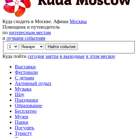
Куда сходить в Москве. Афиша
Москвы
Помощник и путеводитель
по
интересным местам
и
лучшим событиям
Куда пойти
сегодня
завтра
в выходные
в этом месяце
Выставки
Фестивали
С детьми
Активный отдых
Музыка
Шоу
Праздники
Образование
Бесплатно
Музеи
Парки
Погулять
Туристу