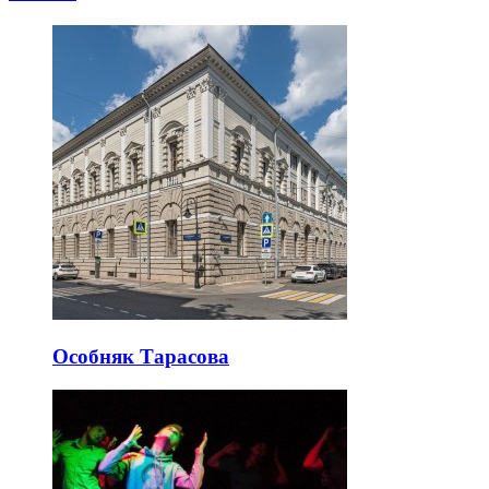
Особняк Тарасова