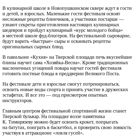
В кулинарной школе в Новопушкинском сквере ждут в гости
и детей, и взрослых. Маленькие гости фестиваля освоят
несложные рецепты блинчиков, а участники постарше —
узнают секреты приготовления настоящих кулинарных
шедевров и пройдут кулинарный «курс молодого бойца»
в местной школе фуд-блогеров. На фестивальной сыроварне,
будут варить «быстрые» сыры и осваивать рецепты
оригинальных сырных блюд.
В павильоне «Кухня» на Тверской площади печь вкуснейшие
блины научит сама «Хозяйка-Весна». Кроме традиционных
масленичных угощений повара научат гостей фестиваля
готовить постные блюда в преддверии Великого Поста.
На фестивале дети и взрослые смогут потренироваться,
освоить новые виды спорта и принять участие в дружеских
эстафетах. И все это — под присмотром опытных
инструкторов.
Главным центром фестивальной спортивной жизни станет
Тверской бульвар. На площадке возле памятника
К. Тимирязеву можно будет освоить крокет, попрыгать
на батутах, поиграть в баскетбол, и проверить свою ловкость
участвуя в аттракционе «ловля гусей».