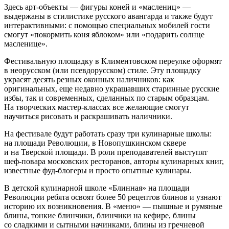
Здесь арт-объекты — фигуры коней и «маслениц» —
выдержаны в стилистике русского авангарда и также будут
интерактивными: с помощью специальных мобилей гости
смогут «покормить коня яблоком» или «подарить солнце
масленице».
Фестивальную площадку в Климентовском переулке оформят
в неорусском (или псевдорусском) стиле. Эту площадку
украсят десять резных оконных наличников: как
оригинальных, еще недавно украшавших старинные русские
избы, так и современных, сделанных по старым образцам.
На творческих мастер-классах все желающие смогут
научиться рисовать и раскрашивать наличники.
На фестивале будут работать сразу три кулинарные школы:
на площади Революции, в Новопушкинском сквере
и на Тверской площади. В роли преподавателей выступят
шеф-повара московских ресторанов, авторы кулинарных книг,
известные фуд-блогеры и просто опытные кулинары.
В детской кулинарной школе «Блинная» на площади
Революции ребята освоят более 50 рецептов блинов и узнают
историю их возникновения. В «меню» — пышные и румяные
блины, тонкие блинчики, блинчики на кефире, блины
со сладкими и сытными начинками, блины из гречневой