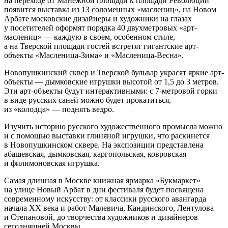
на переходе от Манежной площади к площади Революции
появится выставка из 13 соломенных «маслениц», на Новом
Арбате московские дизайнеры и художники на глазах
у посетителей оформят порядка 40 двухметровых «арт-
маслениц» — каждую в своем, особенном стиле,
а на Тверской площади гостей встретят гигантские арт-
объекты «Масленица-Зима» и «Масленица-Весна».
Новопушкинский сквер и Тверской бульвар украсят яркие арт-
объекты — дымковские игрушки высотой от 1,5 до 3 метров.
Эти арт-объекты будут интерактивными: с 7-метровой горки
в виде русских саней можно будет прокатиться,
из «колодца» — поднять ведро.
Изучить историю русского художественного промысла можно
и с помощью выставки глиняной игрушки, что раскинется
в Новопушкинском сквере. На экспозиции представлена
абашевская, дымковская, каргопольская, ковровская
и филимоновская игрушка.
Самая длинная в Москве книжная ярмарка «Букмаркет»
на улице Новый Арбат в дни фестиваля будет посвящена
современному искусству: от классики русского авангарда
начала XX века и работ Малевича, Кандинского, Лентулова
и Степановой, до творчества художников и дизайнеров
сегодняшней Москвы.