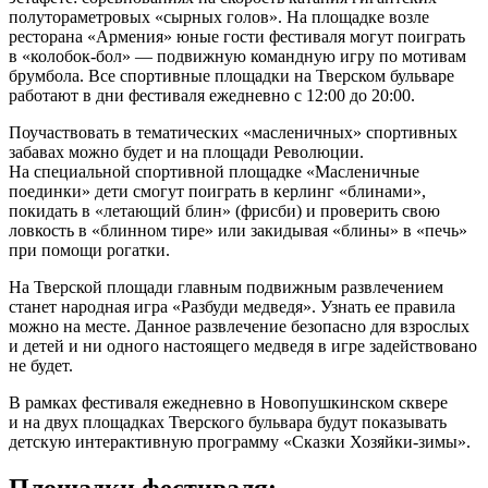
полутораметровых «сырных голов». На площадке возле
ресторана «Армения» юные гости фестиваля могут поиграть
в «колобок-бол» — подвижную командную игру по мотивам
брумбола. Все спортивные площадки на Тверском бульваре
работают в дни фестиваля ежедневно с 12:00 до 20:00.
Поучаствовать в тематических «масленичных» спортивных
забавах можно будет и на площади Революции.
На специальной спортивной площадке «Масленичные
поединки» дети смогут поиграть в керлинг «блинами»,
покидать в «летающий блин» (фрисби) и проверить свою
ловкость в «блинном тире» или закидывая «блины» в «печь»
при помощи рогатки.
На Тверской площади главным подвижным развлечением
станет народная игра «Разбуди медведя». Узнать ее правила
можно на месте. Данное развлечение безопасно для взрослых
и детей и ни одного настоящего медведя в игре задействовано
не будет.
В рамках фестиваля ежедневно в Новопушкинском сквере
и на двух площадках Тверского бульвара будут показывать
детскую интерактивную программу «Сказки Хозяйки-зимы».