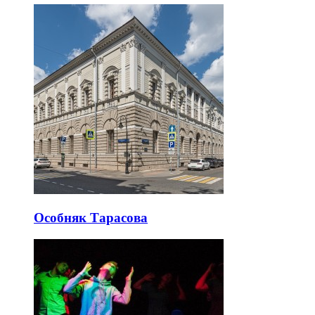
Особняк Тарасова