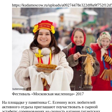
https://kudamoscow.ru/uploads/a09274478e322df8a9f752f12d
Фестиваль «Московская масленица» 2017
На площадке у памятника С. Есенину всех любителей
активного отдыха приглашают поучаствовать в сырной
эстафете: соревнованиях на скорость катания гигантских