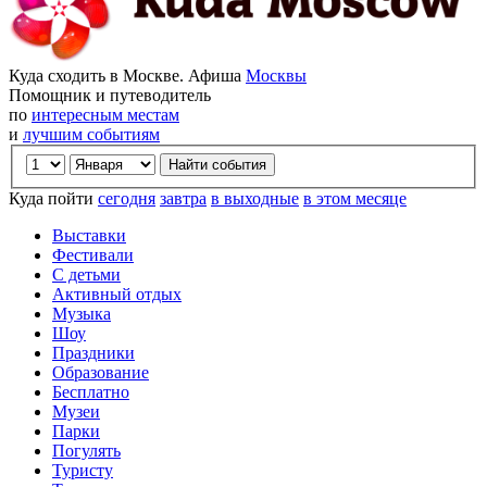
Куда сходить в Москве. Афиша
Москвы
Помощник и путеводитель
по
интересным местам
и
лучшим событиям
Куда пойти
сегодня
завтра
в выходные
в этом месяце
Выставки
Фестивали
С детьми
Активный отдых
Музыка
Шоу
Праздники
Образование
Бесплатно
Музеи
Парки
Погулять
Туристу