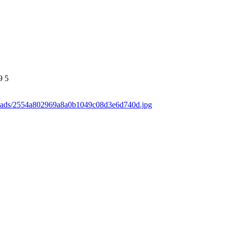
9
5
loads/2554a802969a8a0b1049c08d3e6d740d.jpg