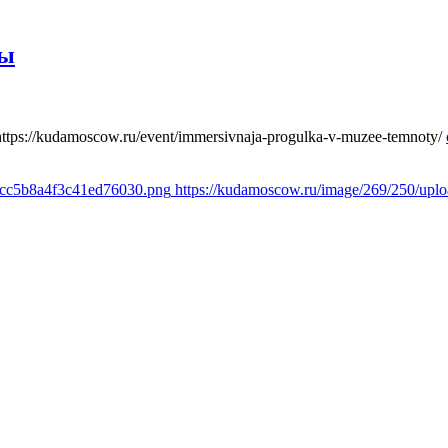
ты
https://kudamoscow.ru/event/immersivnaja-progulka-v-muzee-temnoty/
1cc5b8a4f3c41ed76030.png
https://kudamoscow.ru/image/269/250/up