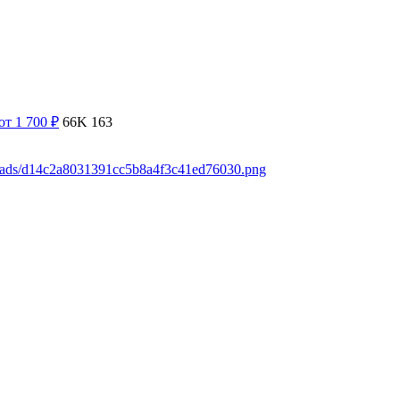
от 1 700
₽
66K
163
loads/d14c2a8031391cc5b8a4f3c41ed76030.png