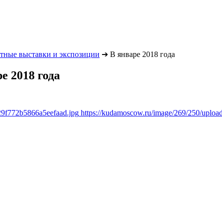
тные выставки и экспозиции
➔
В январе 2018 года
е 2018 года
29f772b5866a5eefaad.jpg
https://kudamoscow.ru/image/269/250/uplo