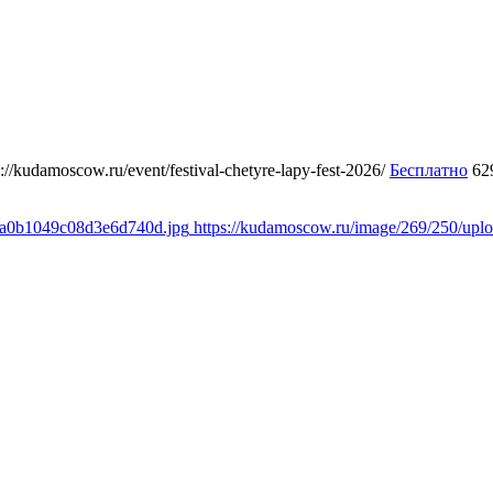
s://kudamoscow.ru/event/festival-chetyre-lapy-fest-2026/
Бесплатно
62
a8a0b1049c08d3e6d740d.jpg
https://kudamoscow.ru/image/269/250/up