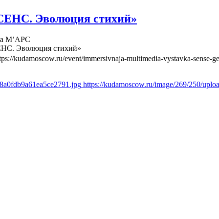
СЕНС. Эволюция стихий»
ва М’АРС
ЕНС. Эволюция стихий»
tps://kudamoscow.ru/event/immersivnaja-multimedia-vystavka-sense-ge
d8a0fdb9a61ea5ce2791.jpg
https://kudamoscow.ru/image/269/250/upl