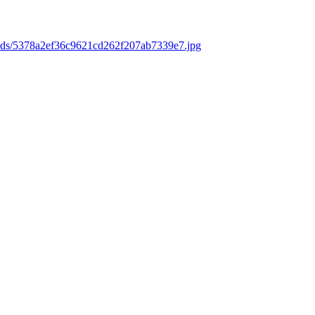
oads/5378a2ef36c9621cd262f207ab7339e7.jpg