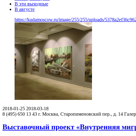
В эти выходные
В августе
https://kudamoscow.ru/image/255/255/uploads/5378a2ef36c9
2018-01-25
2018-03-18
8 (495) 650 13 43
г. Москва, Старопименовский пер., д. 14
Гале
Выставочный проект «Внутренняя миг