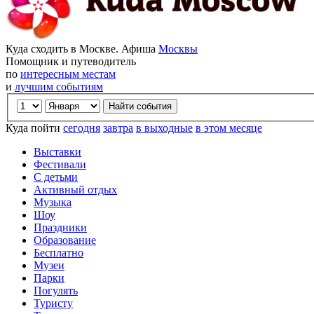
Куда сходить в Москве. Афиша
Москвы
Помощник и путеводитель
по
интересным местам
и
лучшим событиям
Куда пойти
сегодня
завтра
в выходные
в этом месяце
Выставки
Фестивали
С детьми
Активный отдых
Музыка
Шоу
Праздники
Образование
Бесплатно
Музеи
Парки
Погулять
Туристу