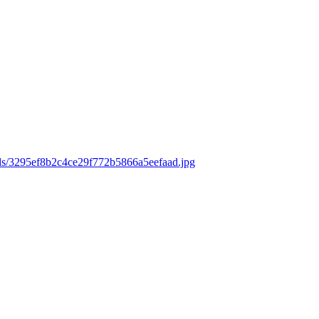
ads/3295ef8b2c4ce29f772b5866a5eefaad.jpg