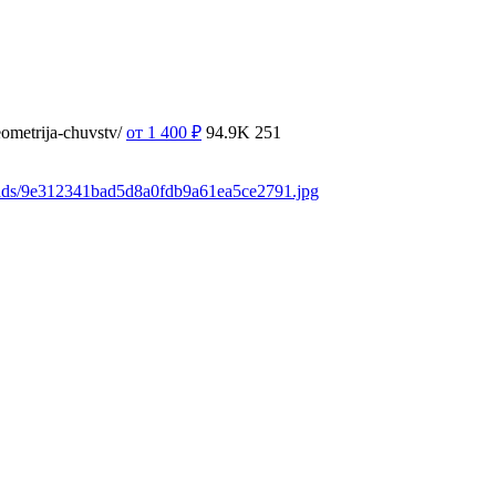
ometrija-chuvstv/
от 1 400
₽
94.9K
251
oads/9e312341bad5d8a0fdb9a61ea5ce2791.jpg