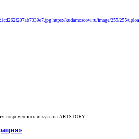
621cd262f207ab7339e7.jpg
https://kudamoscow.ru/image/255/255/upl
рея современного искусства ARTSTORY
рация»