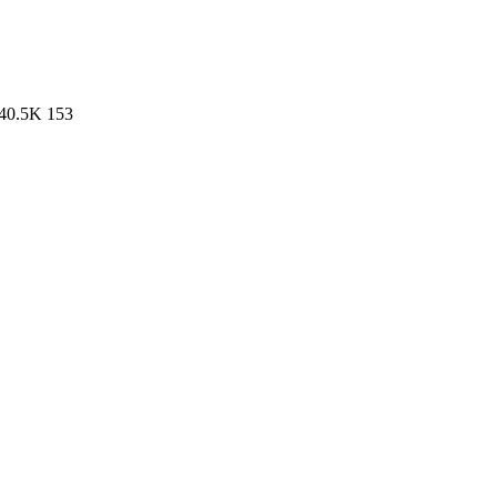
40.5K
153