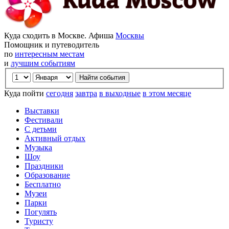
Куда сходить в Москве. Афиша
Москвы
Помощник и путеводитель
по
интересным местам
и
лучшим событиям
Куда пойти
сегодня
завтра
в выходные
в этом месяце
Выставки
Фестивали
С детьми
Активный отдых
Музыка
Шоу
Праздники
Образование
Бесплатно
Музеи
Парки
Погулять
Туристу