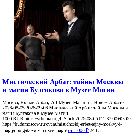
Мистический Арбат: тайны Москвы
и магия Булгакова в Музее Магии
Москва, Новый Арбат, 7с1
Музей Магии на Новом Арбате
2026-08-05
2026-09-06
Мистический Арбат: тайны Москвы и
магия Булгакова в Музее Магии
1000
RUB
https://schema.org/InStock
2026-08-05T11:37:00+03:00
https://kudamoscow.ru/event/misticheskij-arbat-tajny-moskvy-i-
magija-bulgakova-v-muzee-magii/
от 1 000
₽
243
3