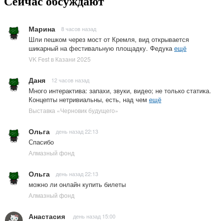
Сейчас обсуждают
Марина
8 часов назад
Шли пешком через мост от Кремля, вид открывается
шикарный на фестивальную площадку. Федука
ещё
VK Fest в Казани 2025
Даня
12 часов назад
Много интерактива: запахи, звуки, видео; не только статика.
Концепты нетривиальны, есть, над чем
ещё
Выставка «Черновик будущего»
Ольга
день назад 22:13
Спасибо
Алмазный фонд
Ольга
день назад 22:13
можно ли онлайн купить билеты
Алмазный фонд
Анастасия
день назад 15:00