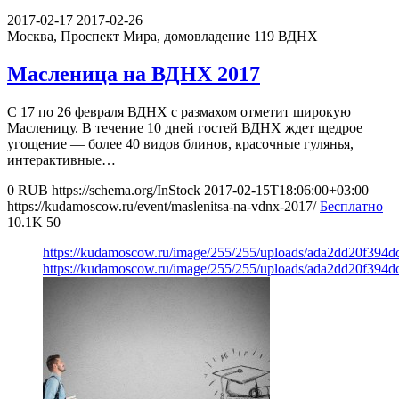
2017-02-17
2017-02-26
Москва, Проспект Мира, домовладение 119
ВДНХ
Масленица на ВДНХ 2017
С 17 по 26 февраля ВДНХ с размахом отметит широкую
Масленицу. В течение 10 дней гостей ВДНХ ждет щедрое
угощение — более 40 видов блинов, красочные гулянья,
интерактивные…
0
RUB
https://schema.org/InStock
2017-02-15T18:06:00+03:00
https://kudamoscow.ru/event/maslenitsa-na-vdnx-2017/
Бесплатно
10.1K
50
https://kudamoscow.ru/image/255/255/uploads/ada2dd20f394
https://kudamoscow.ru/image/255/255/uploads/ada2dd20f394