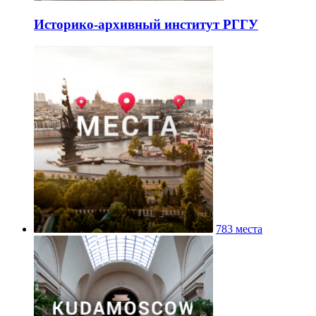
Историко-архивный институт РГГУ
783 места