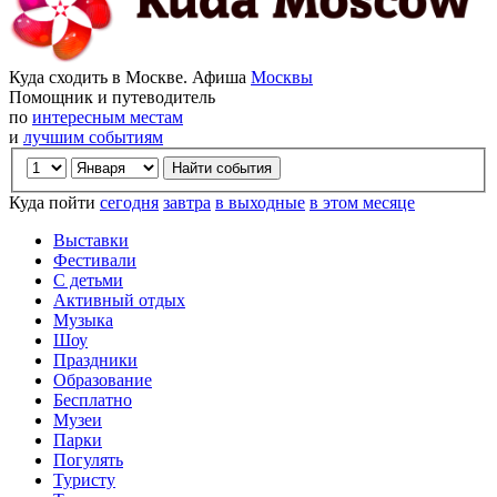
Куда сходить в Москве. Афиша
Москвы
Помощник и путеводитель
по
интересным местам
и
лучшим событиям
Куда пойти
сегодня
завтра
в выходные
в этом месяце
Выставки
Фестивали
С детьми
Активный отдых
Музыка
Шоу
Праздники
Образование
Бесплатно
Музеи
Парки
Погулять
Туристу