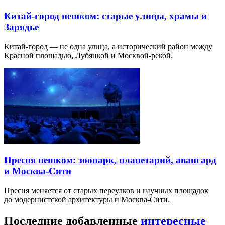
Китай-город пешком: старые улицы, храмы и
Зарядье
Китай-город — не одна улица, а исторический район между
Красной площадью, Лубянкой и Москвой-рекой.
Пресня пешком: зоопарк, планетарий, авангард
и Москва-Сити
Пресня меняется от старых переулков и научных площадок
до модернистской архитектуры и Москва-Сити.
Последние добавленные
интересные