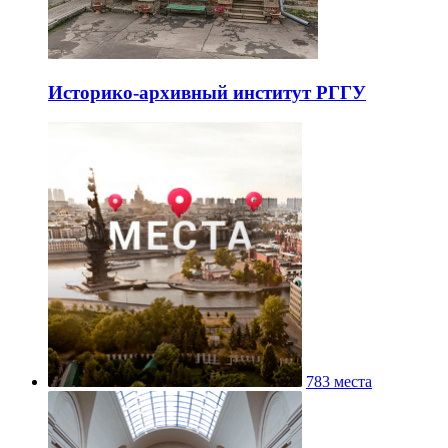
Историко-архивный институт РГГУ
783 места