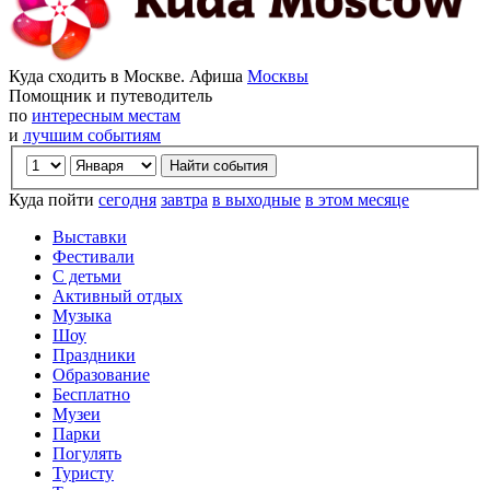
Куда сходить в Москве. Афиша
Москвы
Помощник и путеводитель
по
интересным местам
и
лучшим событиям
Куда пойти
сегодня
завтра
в выходные
в этом месяце
Выставки
Фестивали
С детьми
Активный отдых
Музыка
Шоу
Праздники
Образование
Бесплатно
Музеи
Парки
Погулять
Туристу