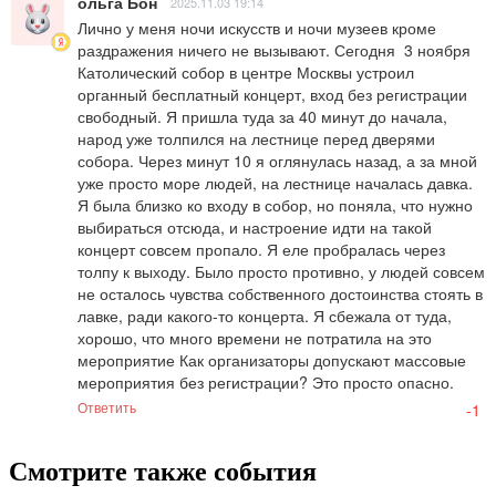
ольга Бон
2025.11.03 19:14
Лично у меня ночи искусств и ночи музеев кроме 
раздражения ничего не вызывают. Сегодня  3 ноября 
Католический собор в центре Москвы устроил 
органный бесплатный концерт, вход без регистрации 
свободный. Я пришла туда за 40 минут до начала, 
народ уже толпился на лестнице перед дверями 
собора. Через минут 10 я оглянулась назад, а за мной 
уже просто море людей, на лестнице началась давка. 
Я была близко ко входу в собор, но поняла, что нужно 
выбираться отсюда, и настроение идти на такой 
концерт совсем пропало. Я еле пробралась через 
толпу к выходу. Было просто противно, у людей совсем 
не осталось чувства собственного достоинства стоять в 
лавке, ради какого-то концерта. Я сбежала от туда, 
хорошо, что много времени не потратила на это 
мероприятие Как организаторы допускают массовые 
мероприятия без регистрации? Это просто опасно.
Ответить
-1
Смотрите также события