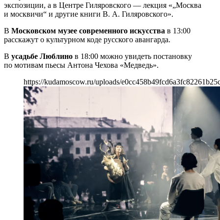
экспозиции, а в Центре Гиляровского — лекция «„Москва
и москвичи“ и другие книги В. А. Гиляровского».
В
Московском музее современного искусства
в 13:00
расскажут о культурном коде русского авангарда.
В
усадьбе Люблино
в 18:00 можно увидеть постановку
по мотивам пьесы Антона Чехова «Медведь».
https://kudamoscow.ru/uploads/e0cc458b49fcd6a3fc82261b25