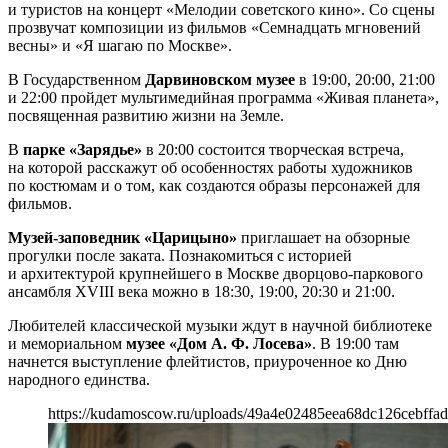
и туристов на концерт «Мелодии советского кино». Со сцены
прозвучат композиции из фильмов «Семнадцать мгновений
весны» и «Я шагаю по Москве».
В Государственном
Дарвиновском музее
в 19:00, 20:00, 21:00
и 22:00 пройдет мультимедийная программа «Живая планета»,
посвященная развитию жизни на Земле.
В
парке «Зарядье»
в 20:00 состоится творческая встреча,
на которой расскажут об особенностях работы художников
по костюмам и о том, как создаются образы персонажей для
фильмов.
Музей-заповедник «Царицыно»
приглашает на обзорные
прогулки после заката. Познакомиться с историей
и архитектурой крупнейшего в Москве дворцово-паркового
ансамбля XVIII века можно в 18:30, 19:00, 20:30 и 21:00.
Любителей классической музыки ждут в научной библиотеке
и мемориальном
музее «Дом А. Ф. Лосева»
. В 19:00 там
начнется выступление флейтистов, приуроченное ко Дню
народного единства.
https://kudamoscow.ru/uploads/49a4e02485eea68dc126cebffa