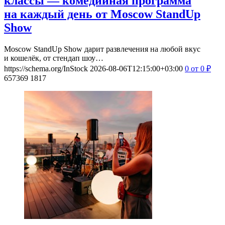
классы — комедийная программа
на каждый день от Moscow StandUp
Show
Moscow StandUp Show дарит развлечения на любой вкус
и кошелёк, от стендап шоу…
https://schema.org/InStock
2026-08-06T12:15:00+03:00
0
от 0
₽
657369
1817