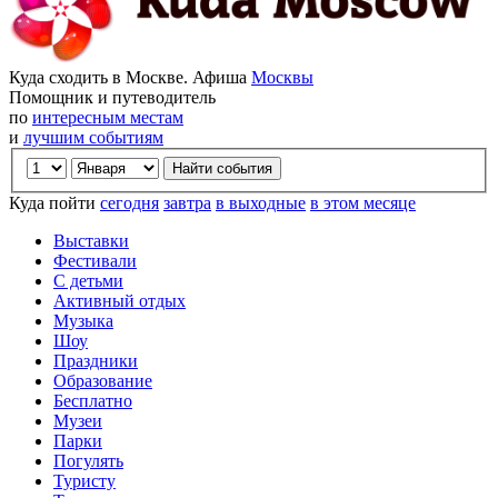
Куда сходить в Москве. Афиша
Москвы
Помощник и путеводитель
по
интересным местам
и
лучшим событиям
Куда пойти
сегодня
завтра
в выходные
в этом месяце
Выставки
Фестивали
С детьми
Активный отдых
Музыка
Шоу
Праздники
Образование
Бесплатно
Музеи
Парки
Погулять
Туристу