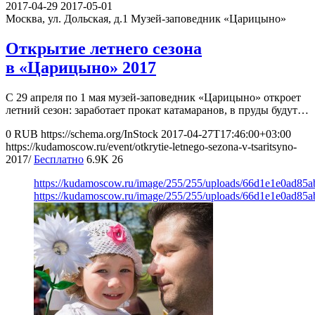
2017-04-29
2017-05-01
Москва, ул. Дольская, д.1
Музей-заповедник «Царицыно»
Открытие летнего сезона
в «Царицыно» 2017
С 29 апреля по 1 мая музей-заповедник «Царицыно» откроет
летний сезон: заработает прокат катамаранов, в пруды будут…
0
RUB
https://schema.org/InStock
2017-04-27T17:46:00+03:00
https://kudamoscow.ru/event/otkrytie-letnego-sezona-v-tsaritsyno-
2017/
Бесплатно
6.9K
26
https://kudamoscow.ru/image/255/255/uploads/66d1e1e0ad85
https://kudamoscow.ru/image/255/255/uploads/66d1e1e0ad85