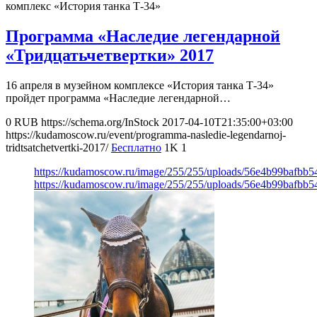
комплекс «История танка Т-34»
Программа «Наследие легендарной
«Тридцатьчетвертки» 2017
16 апреля в музейном комплексе «История танка Т-34»
пройдет программа «Наследие легендарной…
0
RUB
https://schema.org/InStock
2017-04-10T21:35:00+03:00
https://kudamoscow.ru/event/programma-nasledie-legendarnoj-
tridtsatchetvertki-2017/
Бесплатно
1K
1
https://kudamoscow.ru/image/255/255/uploads/56e4b99bafbb
https://kudamoscow.ru/image/255/255/uploads/56e4b99bafbb