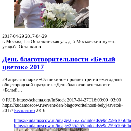
2017-04-29
2017-04-29
г. Москва, 1-я Останкинская ул., д. 5
Московский музей-
усадьба Останкино
День благотворительности «Белый
цветок» 2017
29 апреля в парке «Останкино» пройдет третий ежегодный
общегородской праздник «День благотворительности
«Белый…
0
RUB
https://schema.org/InStock
2017-04-27T16:09:00+03:00
https://kudamoscow.ru/event/den-blagotvoritelnosti-belyj-tsvetok-
2017/
Бесплатно
2K
6
https://kudamoscow.ru/image/255/255/uploads/e9d259b1056f
https://kudamoscow.ru/image/255/255/uploads/e9d259b1056f