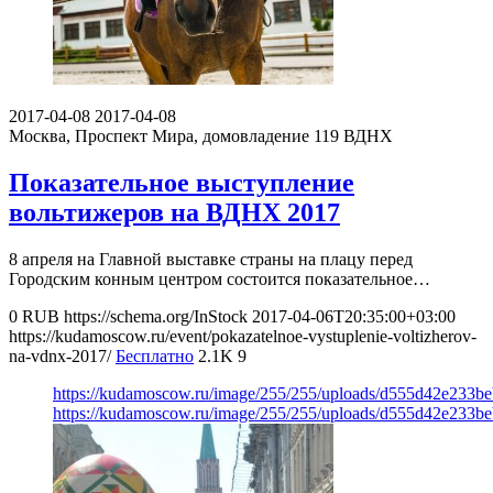
2017-04-08
2017-04-08
Москва, Проспект Мира, домовладение 119
ВДНХ
Показательное выступление
вольтижеров на ВДНХ 2017
8 апреля на Главной выставке страны на плацу перед
Городским конным центром состоится показательное…
0
RUB
https://schema.org/InStock
2017-04-06T20:35:00+03:00
https://kudamoscow.ru/event/pokazatelnoe-vystuplenie-voltizherov-
na-vdnx-2017/
Бесплатно
2.1K
9
https://kudamoscow.ru/image/255/255/uploads/d555d42e233b
https://kudamoscow.ru/image/255/255/uploads/d555d42e233b