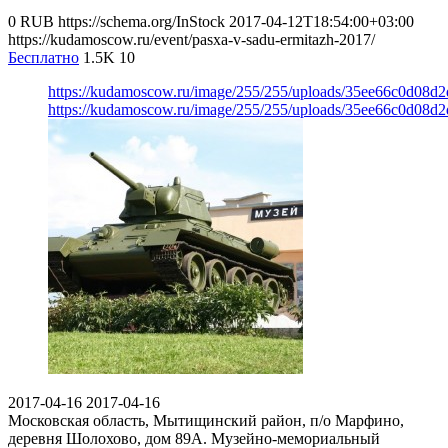
0
RUB
https://schema.org/InStock
2017-04-12T18:54:00+03:00
https://kudamoscow.ru/event/pasxa-v-sadu-ermitazh-2017/
Бесплатно
1.5K
10
https://kudamoscow.ru/image/255/255/uploads/35ee66c0d08d
https://kudamoscow.ru/image/255/255/uploads/35ee66c0d08d
2017-04-16
2017-04-16
Московская область, Мытищинский район, п/о Марфино,
деревня Шолохово, дом 89А.
Музейно-мемориальный