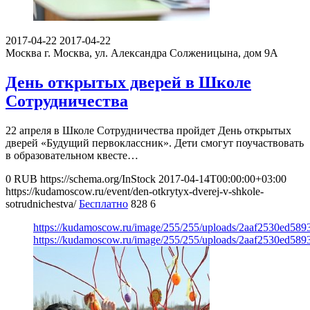
2017-04-22
2017-04-22
Москва
г. Москва, ул. Александра Солженицына, дом 9А
День открытых дверей в Школе
Сотрудничества
22 апреля в Школе Сотрудничества пройдет День открытых
дверей «Будущий первоклассник». Дети смогут поучаствовать
в образовательном квесте…
0
RUB
https://schema.org/InStock
2017-04-14T00:00:00+03:00
https://kudamoscow.ru/event/den-otkrytyx-dverej-v-shkole-
sotrudnichestva/
Бесплатно
828
6
https://kudamoscow.ru/image/255/255/uploads/2aaf2530ed58
https://kudamoscow.ru/image/255/255/uploads/2aaf2530ed58