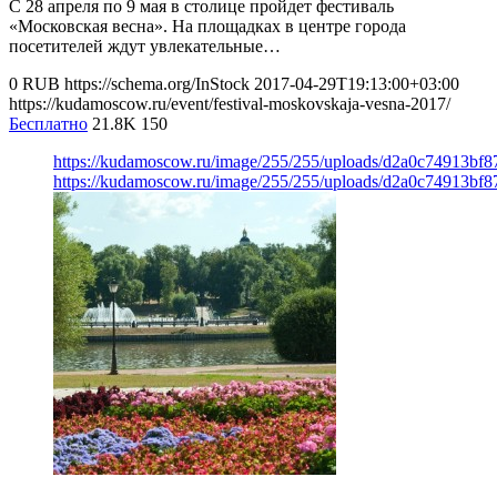
С 28 апреля по 9 мая в столице пройдет фестиваль
«Московская весна». На площадках в центре города
посетителей ждут увлекательные…
0
RUB
https://schema.org/InStock
2017-04-29T19:13:00+03:00
https://kudamoscow.ru/event/festival-moskovskaja-vesna-2017/
Бесплатно
21.8K
150
https://kudamoscow.ru/image/255/255/uploads/d2a0c74913bf8
https://kudamoscow.ru/image/255/255/uploads/d2a0c74913bf8