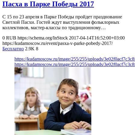
Пасха в Парке Победы 2017
С 15 по 23 апреля в Парке Победы пройдет празднование
Светлой Пасхи. Гостей ждут выступления фольклорных
коллективов, мастер-классы по традиционному…
0
RUB
https://schema.org/InStock
2017-04-14T16:52:00+03:00
https://kudamoscow.ru/event/pasxa-v-parke-pobedy-2017/
Бесплатно
2.9K
8
https://kudamoscow.ru/image/255/255/uploads/3e02f0acf7c3c8
https://kudamoscow.ru/image/255/255/uploads/3e02f0acf7c3c8