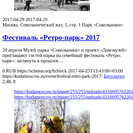
2017-04-29
2017-04-29
Москва, Сокольнический вал, 1, стр. 1
Парк «Сокольники»
Фестиваль «Ретро-парк» 2017
29 апреля Музей парка «Сокольники» и проект «Дом-музей»
приглашают гостей парка на семейный фестиваль «Ретро-
парк»: заглянуть в прошлое…
0
RUB
https://schema.org/InStock
2017-04-25T13:43:00+03:00
https://kudamoscow.ru/event/festival-retro-park-2017/
Бесплатно
2.4K
8
https://kudamoscow.ru/image/255/255/uploads/431669576226
https://kudamoscow.ru/image/255/255/uploads/431669576226