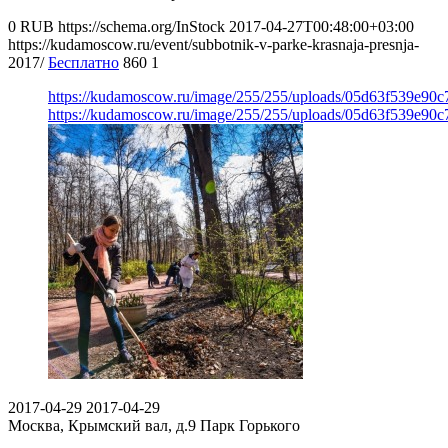
0
RUB
https://schema.org/InStock
2017-04-27T00:48:00+03:00
https://kudamoscow.ru/event/subbotnik-v-parke-krasnaja-presnja-
2017/
Бесплатно
860
1
https://kudamoscow.ru/image/255/255/uploads/05d63f539e90
https://kudamoscow.ru/image/255/255/uploads/05d63f539e90
2017-04-29
2017-04-29
Москва, Крымский вал, д.9
Парк Горького