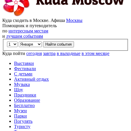
Куда сходить в Москве. Афиша
Москвы
Помощник и путеводитель
по
интересным местам
и
лучшим событиям
Куда пойти
сегодня
завтра
в выходные
в этом месяце
Выставки
Фестивали
С детьми
Активный отдых
Музыка
Шоу
Праздники
Образование
Бесплатно
Музеи
Парки
Погулять
Туристу