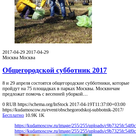
2017-04-29
2017-04-29
Москва
Москва
Общегородской субботник 2017
8 и 29 апреля состоятся общегородские субботники, которые
пройдут на 75 площадках в парках Москвы. Москвичам
предложат помочь с весенней уборкой…
0
RUB
https://schema.org/InStock
2017-04-19T11:37:00+03:00
https://kudamoscow.ru/event/obschegorodskoj-subbotnik-2017/
Бесплатно
10.9K
1K
https://kudamoscow.ru/image/255/255/uploads/c9b7325fc54f0
https://kudamoscow.ru/image/255/255/uploads/c9b7325fc54f0