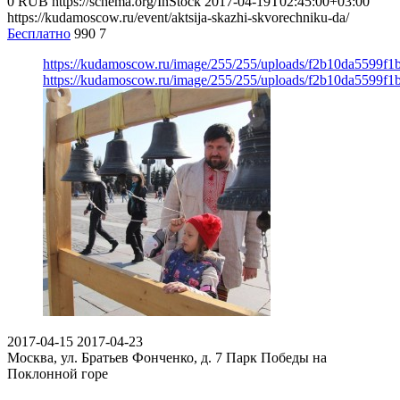
0
RUB
https://schema.org/InStock
2017-04-19T02:45:00+03:00
https://kudamoscow.ru/event/aktsija-skazhi-skvorechniku-da/
Бесплатно
990
7
https://kudamoscow.ru/image/255/255/uploads/f2b10da5599f
https://kudamoscow.ru/image/255/255/uploads/f2b10da5599f
2017-04-15
2017-04-23
Москва, ул. Братьев Фонченко, д. 7
Парк Победы на
Поклонной горе