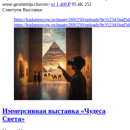
sense-geometrija-chuvstv/
от 1 400
₽
95.4K
252
Советуем Выставки
https://kudamoscow.ru/image/269/250/uploads/9e312341bad5
https://kudamoscow.ru/image/269/250/uploads/9e312341bad5
Иммерсивная выставка «Чудеса
Света»