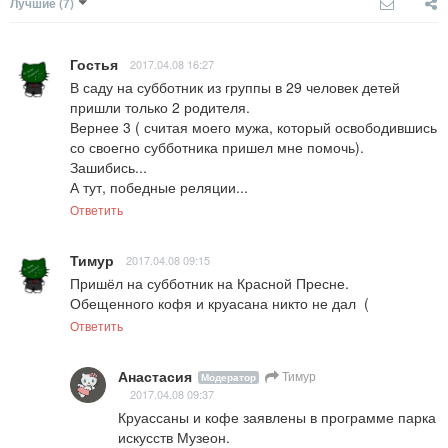
Лучшие
(7)
Гостья
2017.04.08 16:27
В саду на субботник из группы в 29 человек детей 
пришли только 2 родителя.

Вернее 3 ( считая моего мужа, который освободившись 
со своегно субботника пришел мне помочь). 
Зашибись...

А тут, победные реляции...
Ответить
Тимур
2017.04.08 09:15
Пришёл на субботник на Красной Пресне. 

Обещенного кофя и круасана никто не дал  (
Ответить
Анастасия
Тимур
Модератор
2017.04.08 09:37
Круассаны и кофе заявлены в программе парка 
искусств Музеон.