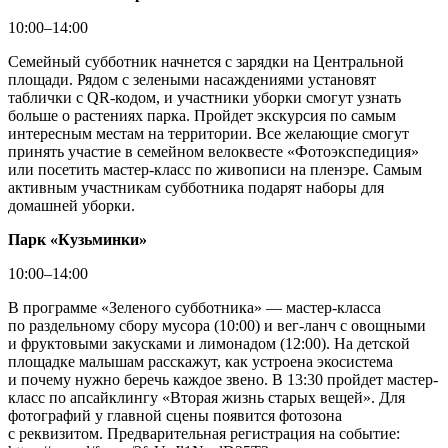
10:00–14:00
Семейный субботник начнется с зарядки на Центральной
площади. Рядом с зелеными насаждениями установят
таблички с QR-кодом, и участники уборки смогут узнать
больше о растениях парка. Пройдет экскурсия по самым
интересным местам на территории. Все желающие смогут
принять участие в семейном велоквесте «Фотоэкспедиция»
или посетить мастер-класс по живописи на пленэре. Самым
активным участникам субботника подарят наборы для
домашней уборки.
Парк
«
Кузьминки
»
10:00–14:00
В программе «Зеленого субботника» — мастер-класса
по раздельному сбору мусора (10:00) и вег-ланч с овощными
и фруктовыми закусками и лимонадом (12:00). На детской
площадке малышам расскажут, как устроена экосистема
и почему нужно беречь каждое звено. В 13:30 пройдет мастер-
класс по апсайклингу «Вторая жизнь старых вещей». Для
фотографий у главной сцены появится фотозона
с реквизитом. Предварительная регистрация на событие: