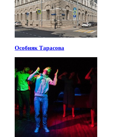
Особняк Тарасова