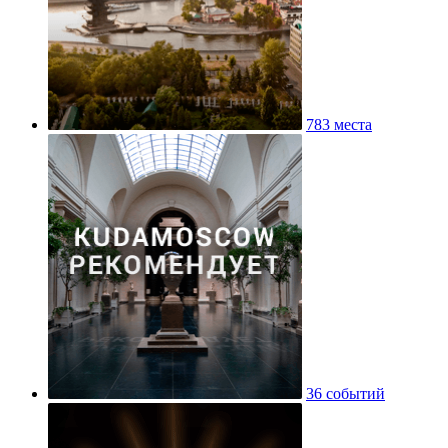
783 места
36 событий