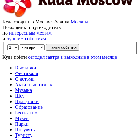
Куда сходить в Москве. Афиша
Москвы
Помощник и путеводитель
по
интересным местам
и
лучшим событиям
Куда пойти
сегодня
завтра
в выходные
в этом месяце
Выставки
Фестивали
С детьми
Активный отдых
Музыка
Шоу
Праздники
Образование
Бесплатно
Музеи
Парки
Погулять
Туристу