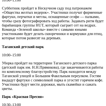
10:00–15:00
Субботник пройдет в Нескучном саду под патронажем
«Общества желтых ведерок». Участники получат фирменные
фартуки, перчатки и метлы, оснащенные селфи — палками,
чтобы сразу фотографировать ход работы. Задавать ритм будет
барабанщик группы HUT, который сыграет сет на ведрах.
Команда «Зеленой школы» вместе с самыми юными
участниками будет делать скворечники и кормушки для птиц,
которые потом развесят на деревьях.
Таганский детский парк
10:00–15:00
Уборка пройдет на территории Таганского детского парка
(детский парк им. Н.Н.Прямикова), где заканчиваются работы
по комплексному благоустройству. Парк находится между
Таганской улицей и Большим Факельным переулком. Гостям
выдадут фартуки с символикой парка и угостят горячим кофе.
Участники будут мести дорожки, мыть скамейки и сажать
цветы.
Парк
«
Красная Пресня
»
10:30–13:00