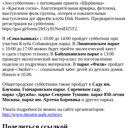
«Зоо-субботник» с питомцами приюта «Щербинка»
и «Красная сосна», благотворительная ярмарка, фотозона,
выступление фолк-группы, лотерея и показательные
выступления дог-фризби клуба Disk Hunters. Предварительная
регистрация на субботник:
https://goo.gl/forms/2feUyJl1NeolD25T2.
В
«
Сокольниках
»
с 10:00 до 14:00 пройдет субботник при
участии Клуба Собаководов парка. В
Лианозовском парке
с 10:00 до 17:00 можно будет пройти экологический квест
и сдать старую технику. В
Бабушкинском парке
в 13:00
проведут экологический мастер-класс по изготовлению
поделок из подручных материалов. В
парке
«
Фили
»
пройдет
акция «ЭкоБег» — социальный забег детей из детских домов.
Начало в 10.00.
Общегородские субботники также пройдут в
Саду им.
Баумана
,
Гончаровском парке
,
Сиреневом саду
,
парке
«
Дружба
»
,
парке Северное Тушино
,
парке 850-летия
Москвы
,
парке им. Артема Боровика
и других парках.
Узнать подробности можно на сайте организаторов:
http://www.mosgor-park.ru/news
Поделиться ссылкой