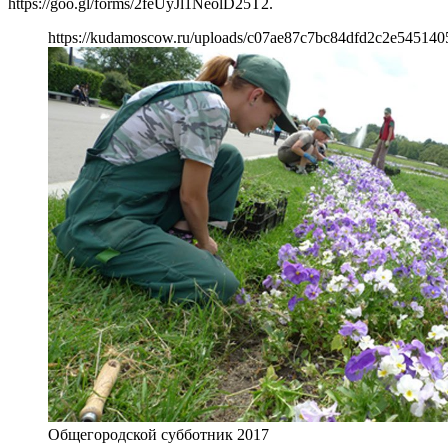
https://goo.gl/forms/2feUyJl1NeolD25T2.
https://kudamoscow.ru/uploads/c07ae87c7bc84dfd2c2e545140
Общегородской субботник 2017