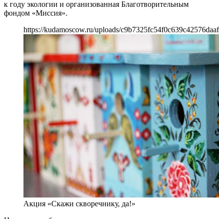
к году экологии и организованная Благотворительным
фондом «Миссия».
https://kudamoscow.ru/uploads/c9b7325fc54f0c639c42576daaf
Акция «Скажи скворечнику, да!»