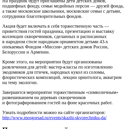
На праздник будут приглашены дети детских домов,
подшефных фонду, семьи медийных персон — друзей фонда,
а также московские школьники, московские семьи с детьми,
сотрудники благотворительных фондов.
Акция будет включать в себя торжественную часть —
приветствия гостей праздника, презентацию и выставку
коллекции скворечников, сделанных и расписанных
в народном стиле народным орнаментом детьми 43-х
опекаемых Фондом «Миссия» детских домов России,
Белоруссии и Армении.
Кроме этого, на мероприятии будут организованы
развлечения для детей: мастер-классы по изготовлению
экодомиков для птичек, народных кукол из соломы,
флористических композиций, лекции орнитолога, аквагрим
на тему экологии.
Завершится мероприятие торжественным «символичным»
развешиванием на деревьях скворечников
и фотографированием гостей на фоне красочных работ.
Узнать подробности можно на сайте организаторов:
http://www.mosgorsad.ru/events/skazhi-skvorechniku-da/