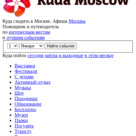
Куда сходить в Москве. Афиша
Москвы
Помощник и путеводитель
по
интересным местам
и
лучшим событиям
Куда пойти
сегодня
завтра
в выходные
в этом месяце
Выставки
Фестивали
С детьми
Активный отдых
Музыка
Шоу
Праздники
Образование
Бесплатно
Музеи
Парки
Погулять
Туристу