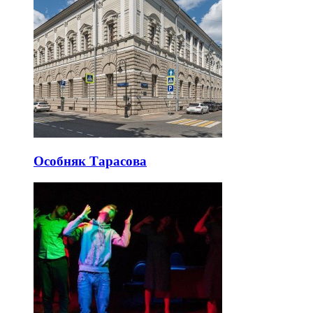
Особняк Тарасова