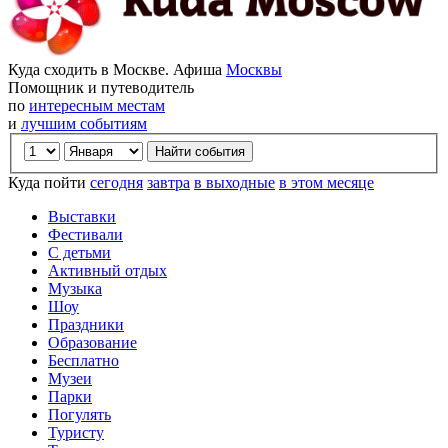
Куда сходить в Москве. Афиша
Москвы
Помощник и путеводитель
по
интересным местам
и
лучшим событиям
Куда пойти
сегодня
завтра
в выходные
в этом месяце
Выставки
Фестивали
С детьми
Активный отдых
Музыка
Шоу
Праздники
Образование
Бесплатно
Музеи
Парки
Погулять
Туристу