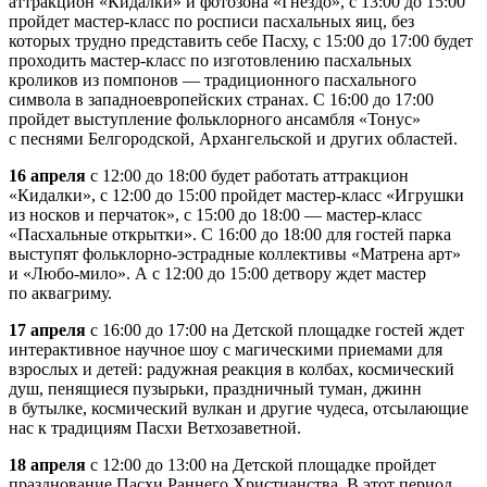
аттракцион «Кидалки» и фотозона «Гнездо», с 13:00 до 15:00
пройдет мастер-класс по росписи пасхальных яиц, без
которых трудно представить себе Пасху, с 15:00 до 17:00 будет
проходить мастер-класс по изготовлению пасхальных
кроликов из помпонов — традиционного пасхального
символа в западноевропейских странах. С 16:00 до 17:00
пройдет выступление фольклорного ансамбля «Тонус»
с песнями Белгородской, Архангельской и других областей.
16 апреля
с 12:00 до 18:00 будет работать аттракцион
«Кидалки», с 12:00 до 15:00 пройдет мастер-класс «Игрушки
из носков и перчаток», с 15:00 до 18:00 — мастер-класс
«Пасхальные открытки». С 16:00 до 18:00 для гостей парка
выступят фольклорно-эстрадные коллективы «Матрена арт»
и «Любо-мило». А с 12:00 до 15:00 детвору ждет мастер
по аквагриму.
17 апреля
с 16:00 до 17:00 на Детской площадке гостей ждет
интерактивное научное шоу с магическими приемами для
взрослых и детей: радужная реакция в колбах, космический
душ, пенящиеся пузырьки, праздничный туман, джинн
в бутылке, космический вулкан и другие чудеса, отсылающие
нас к традициям Пасхи Ветхозаветной.
18 апреля
с 12:00 до 13:00 на Детской площадке пройдет
празднование Пасхи Раннего Христианства. В этот период