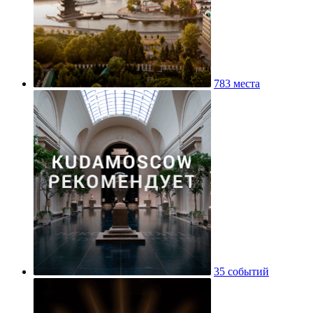
783 места
35 событий