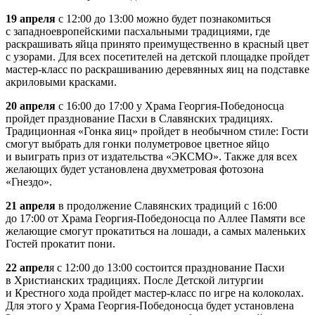
19 апреля
с 12:00 до 13:00 можно будет познакомиться
с западноевропейскими пасхальными традициями, где
раскрашивать яйца принято преимущественно в красный цвет
с узорами. Для всех посетителей на детской площадке пройдет
мастер-класс по раскрашиванию деревянных яиц на подставке
акриловыми красками.
20 апреля
с 16:00 до 17:00 у Храма Георгия-Победоносца
пройдет празднование Пасхи в Славянских традициях.
Традиционная «Гонка яиц» пройдет в необычном стиле: Гости
смогут выбрать для гонки полуметровое цветное яйцо
и выиграть приз от издательства «ЭКСМО». Также для всех
желающих будет установлена двухметровая фотозона
«Гнездо».
21 апреля
в продолжение Славянских традиций с 16:00
до 17:00 от Храма Георгия-Победоносца по Аллее Памяти все
желающие смогут прокатиться на лошади, а самых маленьких
Гостей прокатит пони.
22 апрел
я с 12:00 до 13:00 состоится празднование Пасхи
в Христианских традициях. После Детской литургии
и Крестного хода пройдет мастер-класс по игре на колоколах.
Для этого у Храма Георгия-Победоносца будет установлена