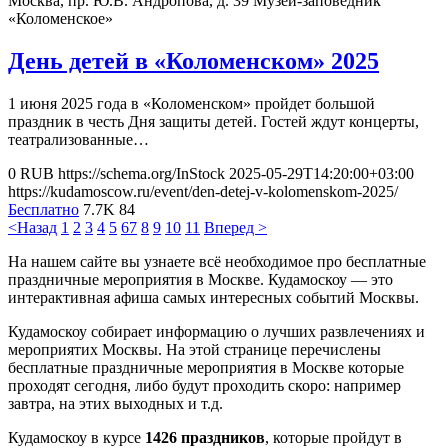
Москва, пр. Ю.В. Андропова, д. 39
Музей-заповедник
«Коломенское»
День детей в «Коломенском» 2025
1 июня 2025 года в «Коломенском» пройдет большой
праздник в честь Дня защиты детей. Гостей ждут концерты,
театрализованные…
0
RUB
https://schema.org/InStock
2025-05-29T14:20:00+03:00
https://kudamoscow.ru/event/den-detej-v-kolomenskom-2025/
Бесплатно
7.7K
84
<Назад
1
2
3
4
5
6
7
8
9
10
11
Вперед >
На нашем сайте вы узнаете всё необходимое про бесплатные
праздничные мероприятия в Москве. Кудамоскоу — это
интерактивная афиша самых интересных событий Москвы.
Кудамоскоу собирает информацию о лучших развлечениях и
мероприятих Москвы. На этой странице перечислены
бесплатные праздничные мероприятия в Москве которые
проходят сегодня, либо будут проходить скоро: например
завтра, на этих выходных и т.д.
Кудамоскоу в курсе
1426 праздников
, которые пройдут в