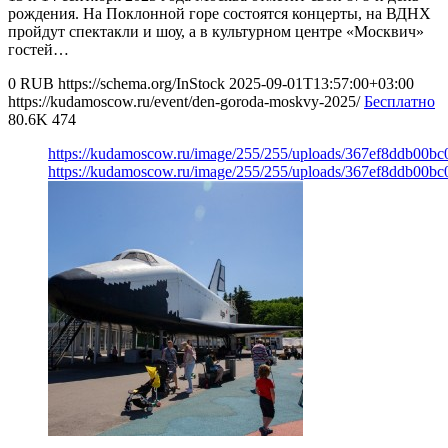
рождения. На Поклонной горе состоятся концерты, на ВДНХ
пройдут спектакли и шоу, а в культурном центре «Москвич»
гостей…
0
RUB
https://schema.org/InStock
2025-09-01T13:57:00+03:00
https://kudamoscow.ru/event/den-goroda-moskvy-2025/
Бесплатно
80.6K
474
https://kudamoscow.ru/image/255/255/uploads/367ef8ddb00b
https://kudamoscow.ru/image/255/255/uploads/367ef8ddb00b