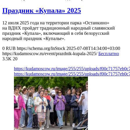
Праздник «Купала» 2025
12 июля 2025 года на территории парка «Останкино»
на ВДНХ пройдет традиционный народный славянский
праздник «Купала», включающий в себя белорусский
народный праздник «Купалье».
0
RUB
https://schema.org/InStock
2025-07-08T14:34:00+03:00
https://kudamoscow.ru/event/prazdnik-kupala-2025/
Бесплатно
3.5K
20
https://kudamoscow.ru/image/255/255/uploads/f00c71757eb0
https://kudamoscow.ru/image/255/255/uploads/f00c71757eb0