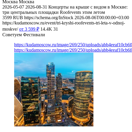
Москва
Москва
2026-05-07
2026-08-31
Концерты на крыше с видом в Москве:
три центральных площадки Roofevents этим летом
3599
RUB
https://schema.org/InStock
2026-08-06T00:00:00+03:00
https://kudamoscow.ru/event/tri-kryshi-roofevents-tri-leta-v-odnoj-
moskve/
от 3 599
₽
14.4K
31
Советуем Фестивали
https://kudamoscow.ru/image/269/250/uploads/abb4eeaf10cb
https://kudamoscow.ru/image/269/250/uploads/abb4eeaf10cb