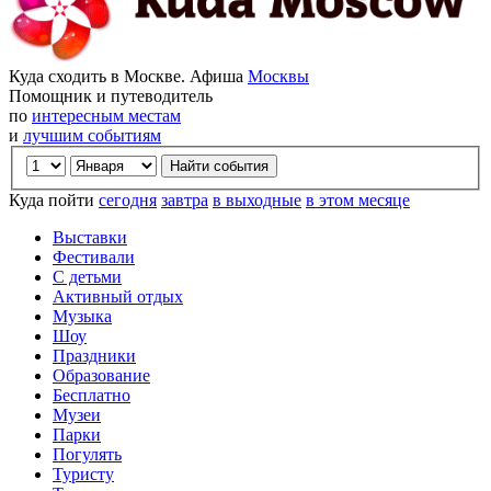
Куда сходить в Москве. Афиша
Москвы
Помощник и путеводитель
по
интересным местам
и
лучшим событиям
Куда пойти
сегодня
завтра
в выходные
в этом месяце
Выставки
Фестивали
С детьми
Активный отдых
Музыка
Шоу
Праздники
Образование
Бесплатно
Музеи
Парки
Погулять
Туристу