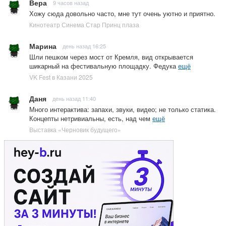
Вера
9 часов назад
Хожу сюда довольно часто, мне тут очень уютно и приятно.
Кинотеатр Синема Стар Принц плаза
Марина
день назад 16:25
Шли пешком через мост от Кремля, вид открывается
шикарный на фестивальную площадку. Федука
ещё
VK Fest в Казани 2025
Даня
день назад 11:40
Много интерактива: запахи, звуки, видео; не только статика.
Концепты нетривиальны, есть, над чем
ещё
Выставка «Черновик будущего»