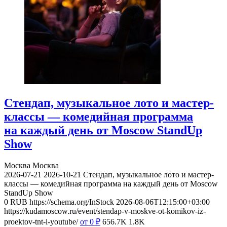
Стендап, музыкальное лото и мастер-
классы — комедийная программа
на каждый день от Moscow StandUp
Show
Москва
Москва
2026-07-21
2026-10-21
Стендап, музыкальное лото и мастер-
классы — комедийная программа на каждый день от Moscow
StandUp Show
0
RUB
https://schema.org/InStock
2026-08-06T12:15:00+03:00
https://kudamoscow.ru/event/stendap-v-moskve-ot-komikov-iz-
proektov-tnt-i-youtube/
от 0
₽
656.7K
1.8K