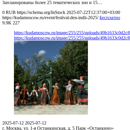
Запланированы более 25 тематических зон и 15…
0
RUB
https://schema.org/InStock
2025-07-22T12:37:00+03:00
https://kudamoscow.ru/event/festival-den-indii-2025/
Бесплатно
9.9K
227
https://kudamoscow.ru/image/255/255/uploads/49b1633c0d2c
https://kudamoscow.ru/image/255/255/uploads/49b1633c0d2c
2025-07-12
2025-07-12
г. Москва, ул. 1-я Останкинская, д. 5
Парк «Останкино»