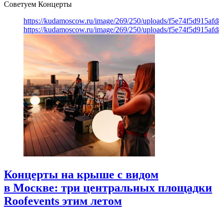
Советуем Концерты
https://kudamoscow.ru/image/269/250/uploads/f5e74f5d915a
https://kudamoscow.ru/image/269/250/uploads/f5e74f5d915a
Концерты на крыше с видом
в Москве: три центральных площадки
Roofevents этим летом