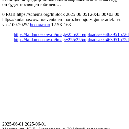
он будет посвящен юбилею…
0
RUB
https://schema.org/InStock
2025-06-05T20:43:00+03:00
https://kudamoscow.ru/event/den-morozhenogo-v-gume-artek-na-
vse-100-2025/
Бесплатно
12.5K
163
https://kudamoscow.ru/image/255/255/uploads/e0a463951b7
https://kudamoscow.ru/image/255/255/uploads/e0a463951b7
2025-06-01
2025-06-01