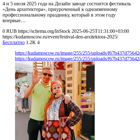
4 и 5 июля 2025 года на Дизайн заводе состоится фестиваль
«День архитектора», приуроченный к одноименному
профессиональному празднику, который в этом году
впервые…
0
RUB
https://schema.org/InStock
2025-06-25T11:31:00+03:00
https://kudamoscow.ru/event/festival-den-arxitektora-2025/
Бесплатно
1.2K
4
https://kudamoscow.ru/image/255/255/uploads/f67b437d7564
https://kudamoscow.ru/image/255/255/uploads/f67b437d7564