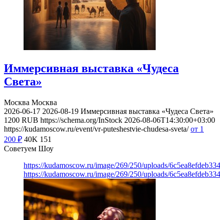
Иммерсивная выставка «Чудеса
Света»
Москва
Москва
2026-06-17
2026-08-19
Иммерсивная выставка «Чудеса Света»
1200
RUB
https://schema.org/InStock
2026-08-06T14:30:00+03:00
https://kudamoscow.ru/event/vr-puteshestvie-chudesa-sveta/
от 1
200
₽
40K
151
Советуем Шоу
https://kudamoscow.ru/image/269/250/uploads/6c5ea8efdeb3
https://kudamoscow.ru/image/269/250/uploads/6c5ea8efdeb3