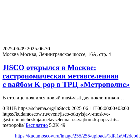
2025-06-09
2025-06-30
Москва
Москва, Ленинградское шоссе, 16А, стр. 4
JISCO открылся в Москве:
гастрономическая метавселенная
с вайбом K-pop в ТРЦ «Метрополис»
В столице появился новый must-visit для поклонников…
0
RUB
https://schema.org/InStock
2025-06-11T00:00:00+03:00
https://kudamoscow.ru/event/jisco-otkrylsja-v-moskve-
gastronomicheskaja-metavselennaja-s-vajbom-k-pop-v-trts-
metropolis/
Бесплатно
5.2K
49
https://kudamoscow.ru/image/255/255/uploads/1dfa1a942dcb