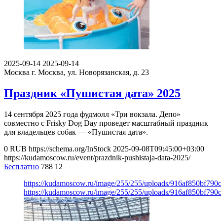
2025-09-14
2025-09-14
Москва
г. Москва, ул. Новорязанская, д. 23
Праздник «Пушистая дата» 2025
14 сентября 2025 года фудмолл «Три вокзала. Депо»
совместно с Frisky Dog Day проведет масштабный праздник
для владельцев собак — «Пушистая дата».
0
RUB
https://schema.org/InStock
2025-09-08T09:45:00+03:00
https://kudamoscow.ru/event/prazdnik-pushistaja-data-2025/
Бесплатно
788
12
https://kudamoscow.ru/image/255/255/uploads/916af850bf79
https://kudamoscow.ru/image/255/255/uploads/916af850bf79