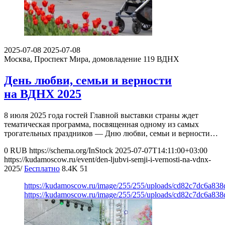
2025-07-08
2025-07-08
Москва, Проспект Мира, домовладение 119
ВДНХ
День любви, семьи и верности
на ВДНХ 2025
8 июля 2025 года гостей Главной выставки страны ждет
тематическая программа, посвященная одному из самых
трогательных праздников — Дню любви, семьи и верности…
0
RUB
https://schema.org/InStock
2025-07-07T14:11:00+03:00
https://kudamoscow.ru/event/den-ljubvi-semji-i-vernosti-na-vdnx-
2025/
Бесплатно
8.4K
51
https://kudamoscow.ru/image/255/255/uploads/cd82c7dc6a8
https://kudamoscow.ru/image/255/255/uploads/cd82c7dc6a8