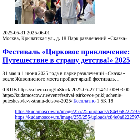
2025-05-31
2025-06-01
Москва, Крылатская ул., д. 18
Парк развлечений «Сказка»
Фестиваль «Цирковое приключение:
Путешествие в страну детства!» 2025
31 мая и 1 июня 2025 года в парке развлечений «Сказка»
возле Живописного моста пройдет яркий фестиваль…
0
RUB
https://schema.org/InStock
2025-05-27T14:51:00+03:00
https://kudamoscow.ru/event/festival-tsirkovoe-prikljuchenie-
puteshestvie-v-stranu-detstva-2025/
Бесплатно
1.5K
18
https://kudamoscow.ru/image/255/255/uploads/c84e0a822259
https://kudamoscow.ru/image/255/255/uploads/c84e0a822259