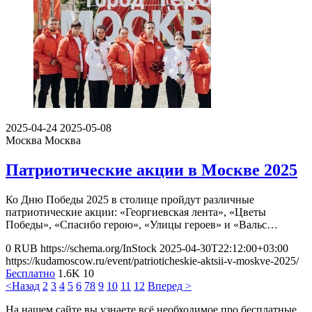
2025-04-24
2025-05-08
Москва
Москва
Патриотические акции в Москве 2025
Ко Дню Победы 2025 в столице пройдут различные
патриотические акции: «Георгиевская лента», «Цветы
Победы», «Спасибо герою», «Улицы героев» и «Вальс…
0
RUB
https://schema.org/InStock
2025-04-30T22:12:00+03:00
https://kudamoscow.ru/event/patrioticheskie-aktsii-v-moskve-2025/
Бесплатно
1.6K
10
<Назад
2
3
4
5
6
7
8
9
10
11
12
Вперед >
На нашем сайте вы узнаете всё необходимое про бесплатные