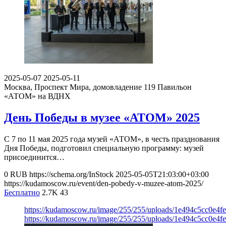
2025-05-07
2025-05-11
Москва, Проспект Мира, домовладение 119
Павильон
«АТОМ» на ВДНХ
День Победы в музее «АТОМ» 2025
С 7 по 11 мая 2025 года музей «АТОМ», в честь празднования
Дня Победы, подготовил специальную программу: музей
присоединится…
0
RUB
https://schema.org/InStock
2025-05-05T21:03:00+03:00
https://kudamoscow.ru/event/den-pobedy-v-muzee-atom-2025/
Бесплатно
2.7K
43
https://kudamoscow.ru/image/255/255/uploads/1e494c5cc0e4
https://kudamoscow.ru/image/255/255/uploads/1e494c5cc0e4