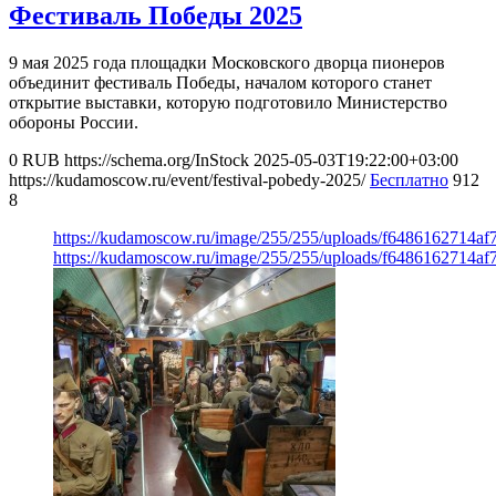
Фестиваль Победы 2025
9 мая 2025 года площадки Московского дворца пионеров
объединит фестиваль Победы, началом которого станет
открытие выставки, которую подготовило Министерство
обороны России.
0
RUB
https://schema.org/InStock
2025-05-03T19:22:00+03:00
https://kudamoscow.ru/event/festival-pobedy-2025/
Бесплатно
912
8
https://kudamoscow.ru/image/255/255/uploads/f6486162714a
https://kudamoscow.ru/image/255/255/uploads/f6486162714a