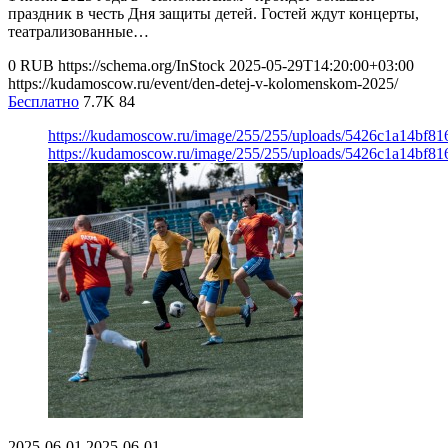
праздник в честь Дня защиты детей. Гостей ждут концерты,
театрализованные…
0
RUB
https://schema.org/InStock
2025-05-29T14:20:00+03:00
https://kudamoscow.ru/event/den-detej-v-kolomenskom-2025/
Бесплатно
7.7K
84
https://kudamoscow.ru/image/255/255/uploads/5426c1a14bf81
https://kudamoscow.ru/image/255/255/uploads/5426c1a14bf81
2025-06-01
2025-06-01