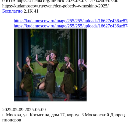
0
RUB
https://schema.org/InStock
2025-05-03T21:14:00+03:00
https://kudamoscow.ru/event/den-pobedy-v-moskino-2025/
Бесплатно
2.1K
41
https://kudamoscow.ru/image/255/255/uploads/16627e436ae8
https://kudamoscow.ru/image/255/255/uploads/16627e436ae8
2025-05-09
2025-05-09
г. Москва, ул. Косыгина, дом 17, корпус 3
Московский Дворец
пионеров