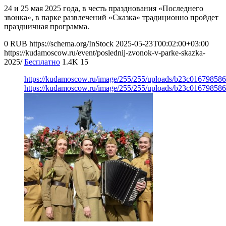
24 и 25 мая 2025 года, в честь празднования «Последнего
звонка», в парке развлечений «Сказка» традиционно пройдет
праздничная программа.
0
RUB
https://schema.org/InStock
2025-05-23T00:02:00+03:00
https://kudamoscow.ru/event/poslednij-zvonok-v-parke-skazka-
2025/
Бесплатно
1.4K
15
https://kudamoscow.ru/image/255/255/uploads/b23c01679858
https://kudamoscow.ru/image/255/255/uploads/b23c01679858