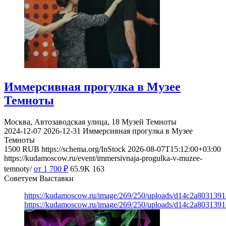
Иммерсивная прогулка в Музее
Темноты
Москва, Автозаводская улица, 18
Музей Темноты
2024-12-07
2026-12-31
Иммерсивная прогулка в Музее
Темноты
1500
RUB
https://schema.org/InStock
2026-08-07T15:12:00+03:00
https://kudamoscow.ru/event/immersivnaja-progulka-v-muzee-
temnoty/
от 1 700
₽
65.9K
163
Советуем Выставки
https://kudamoscow.ru/image/269/250/uploads/d14c2a803139
https://kudamoscow.ru/image/269/250/uploads/d14c2a803139