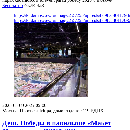
https://kudamoscow.ru/event/parad-pobedy-2025-v-moskve/
Бесплатно
46.7K
323
https://kudamoscow.ru/image/255/255/uploads/bd9ba5f01179
https://kudamoscow.ru/image/255/255/uploads/bd9ba5f01179
2025-05-09
2025-05-09
Москва, Проспект Мира, домовладение 119
ВДНХ
День Победы в павильоне «Макет