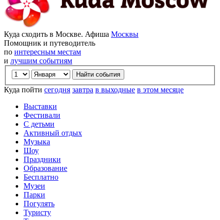
Куда сходить в Москве. Афиша
Москвы
Помощник и путеводитель
по
интересным местам
и
лучшим событиям
Куда пойти
сегодня
завтра
в выходные
в этом месяце
Выставки
Фестивали
С детьми
Активный отдых
Музыка
Шоу
Праздники
Образование
Бесплатно
Музеи
Парки
Погулять
Туристу