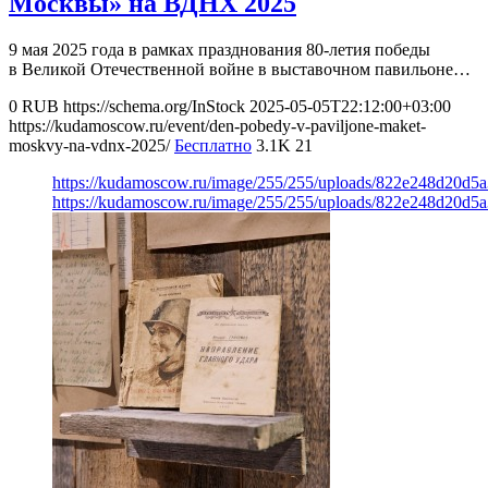
Москвы» на ВДНХ 2025
9 мая 2025 года в рамках празднования 80-летия победы
в Великой Отечественной войне в выставочном павильоне…
0
RUB
https://schema.org/InStock
2025-05-05T22:12:00+03:00
https://kudamoscow.ru/event/den-pobedy-v-paviljone-maket-
moskvy-na-vdnx-2025/
Бесплатно
3.1K
21
https://kudamoscow.ru/image/255/255/uploads/822e248d20d5
https://kudamoscow.ru/image/255/255/uploads/822e248d20d5