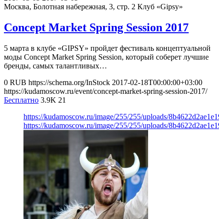
Москва, Болотная набережная, 3, стр. 2
Клуб «Gipsy»
Concept Market Spring Session 2017
5 марта в клубе «GIPSY» пройдет фестиваль концептуальной
моды Concept Market Spring Session, который соберет лучшие
бренды, самых талантливых…
0
RUB
https://schema.org/InStock
2017-02-18T00:00:00+03:00
https://kudamoscow.ru/event/concept-market-spring-session-2017/
Бесплатно
3.9K
21
https://kudamoscow.ru/image/255/255/uploads/8b4622d2ae1e
https://kudamoscow.ru/image/255/255/uploads/8b4622d2ae1e