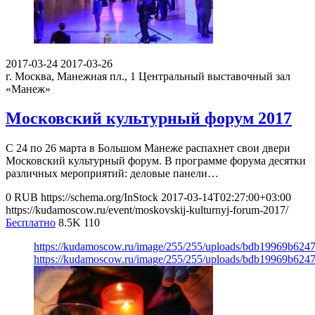
2017-03-24
2017-03-26
г. Москва, Манежная пл., 1
Центральный выставочный зал
«Манеж»
Московский культурный форум 2017
С 24 по 26 марта в Большом Манеже распахнет свои двери
Московский культурный форум. В программе форума десятки
различных мероприятий: деловые панели…
0
RUB
https://schema.org/InStock
2017-03-14T02:27:00+03:00
https://kudamoscow.ru/event/moskovskij-kulturnyj-forum-2017/
Бесплатно
8.5K
110
https://kudamoscow.ru/image/255/255/uploads/bdb19969b624
https://kudamoscow.ru/image/255/255/uploads/bdb19969b624