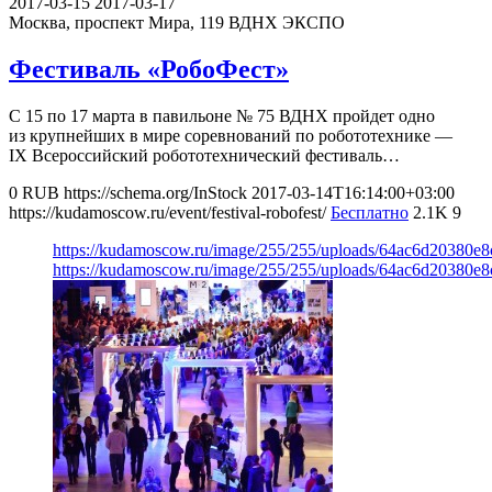
2017-03-15
2017-03-17
Москва, проспект Мира, 119
ВДНХ ЭКСПО
Фестиваль «РобоФест»
С 15 по 17 марта в павильоне № 75 ВДНХ пройдет одно
из крупнейших в мире соревнований по робототехнике —
IХ Всероссийский робототехнический фестиваль…
0
RUB
https://schema.org/InStock
2017-03-14T16:14:00+03:00
https://kudamoscow.ru/event/festival-robofest/
Бесплатно
2.1K
9
https://kudamoscow.ru/image/255/255/uploads/64ac6d20380e
https://kudamoscow.ru/image/255/255/uploads/64ac6d20380e