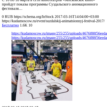
пройдут показы программы Суздальского анимационного
фестиваля…
0
RUB
https://schema.org/InStock
2017-03-16T14:04:00+03:00
https://kudamoscow.ru/event/suzdalskij-animatsionnyj-festival-2017/
Бесплатно
1.6K
10
https://kudamoscow.ru/image/255/255/uploads/4676f88f56ee
https://kudamoscow.ru/image/255/255/uploads/4676f88f56ee