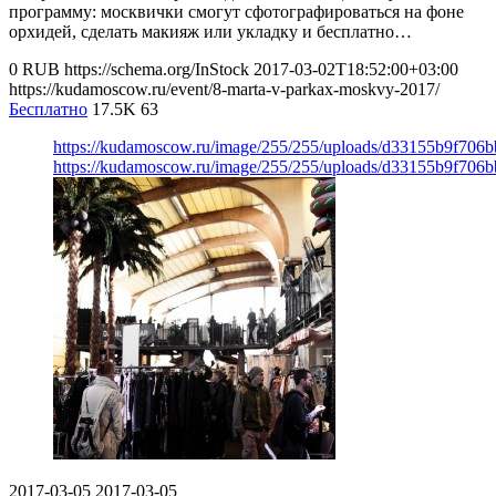
программу: москвички смогут сфотографироваться на фоне
орхидей, сделать макияж или укладку и бесплатно…
0
RUB
https://schema.org/InStock
2017-03-02T18:52:00+03:00
https://kudamoscow.ru/event/8-marta-v-parkax-moskvy-2017/
Бесплатно
17.5K
63
https://kudamoscow.ru/image/255/255/uploads/d33155b9f706
https://kudamoscow.ru/image/255/255/uploads/d33155b9f706
2017-03-05
2017-03-05