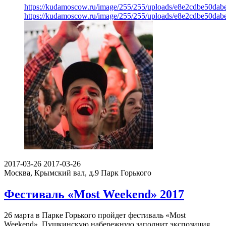
https://kudamoscow.ru/image/255/255/uploads/e8e2cdbe50da
https://kudamoscow.ru/image/255/255/uploads/e8e2cdbe50da
2017-03-26
2017-03-26
Москва, Крымский вал, д.9
Парк Горького
Фестиваль «Most Weekend» 2017
26 марта в Парке Горького пройдет фестиваль «Most
Weekend». Пушкинскую набережную заполнит экспозиция