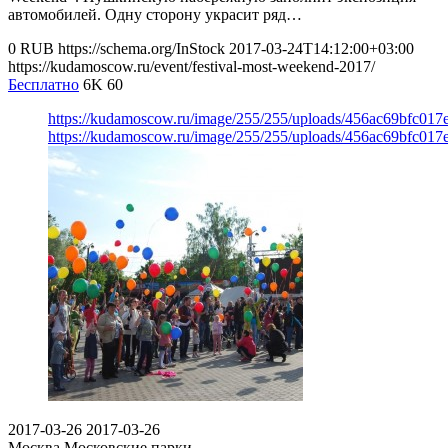
автомобилей. Одну сторону украсит ряд…
0
RUB
https://schema.org/InStock
2017-03-24T14:12:00+03:00
https://kudamoscow.ru/event/festival-most-weekend-2017/
Бесплатно
6K
60
https://kudamoscow.ru/image/255/255/uploads/456ac69bfc017
https://kudamoscow.ru/image/255/255/uploads/456ac69bfc017
2017-03-26
2017-03-26
Москва
Московские парки