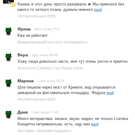
Казань в этот день просто разорвала 🔥 Мы приехали без
какого то четкого плана, думали немного
ещё
VK Fest в Казани 2025
Ирина
день назад 13:41
Кже не работает.
Международный институт антиквариата
Вера
день назад 08:48
Хожу сюда довольно часто, мне тут очень уютно и приятно.
Кинотеатр Синема Стар Принц плаза
Марина
2 дня назад 16:25
Шли пешком через мост от Кремля, вид открывается
шикарный на фестивальную площадку. Федука
ещё
VK Fest в Казани 2025
Даня
2 дня назад 11:40
Много интерактива: запахи, звуки, видео; не только статика.
Концепты нетривиальны, есть, над чем
ещё
Выставка «Черновик будущего»