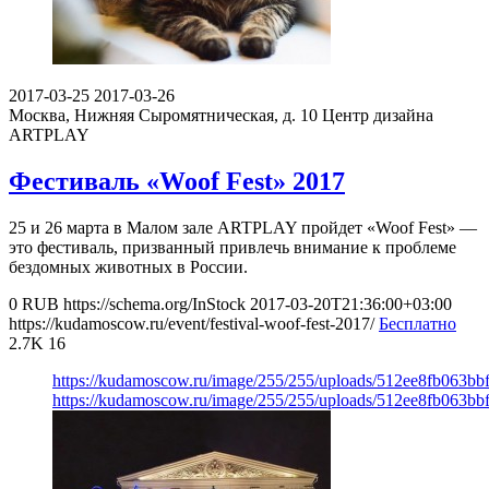
2017-03-25
2017-03-26
Москва, Нижняя Сыромятническая, д. 10
Центр дизайна
ARTPLAY
Фестиваль «Woof Fest» 2017
25 и 26 марта в Малом зале ARTPLAY пройдет «Woof Fest» —
это фестиваль, призванный привлечь внимание к проблеме
бездомных животных в России.
0
RUB
https://schema.org/InStock
2017-03-20T21:36:00+03:00
https://kudamoscow.ru/event/festival-woof-fest-2017/
Бесплатно
2.7K
16
https://kudamoscow.ru/image/255/255/uploads/512ee8fb063b
https://kudamoscow.ru/image/255/255/uploads/512ee8fb063b