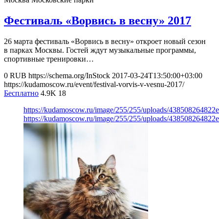
Фестиваль «Ворвись в весну» 2017
26 марта фестиваль «Ворвись в весну» откроет новый сезон
в парках Москвы. Гостей ждут музыкальные программы,
спортивные тренировки…
0
RUB
https://schema.org/InStock
2017-03-24T13:50:00+03:00
https://kudamoscow.ru/event/festival-vorvis-v-vesnu-2017/
Бесплатно
4.9K
18
https://kudamoscow.ru/image/255/255/uploads/438508264822
https://kudamoscow.ru/image/255/255/uploads/438508264822