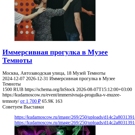
Иммерсивная прогулка в Музее
Темноты
Москва, Автозаводская улица, 18
Музей Темноты
2024-12-07
2026-12-31
Иммерсивная прогулка в Музее
Темноты
1500
RUB
https://schema.org/InStock
2026-08-07T15:12:00+03:00
https://kudamoscow.ru/event/immersivnaja-progulka-v-muzee-
temnoty/
от 1 700
₽
65.9K
163
Советуем Выставки
https://kudamoscow.ru/image/269/250/uploads/d14c2a803139
https://kudamoscow.ru/image/269/250/uploads/d14c2a803139