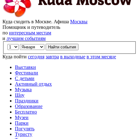
Куда сходить в Москве. Афиша
Москвы
Помощник и путеводитель
по
интересным местам
и
лучшим событиям
Куда пойти
сегодня
завтра
в выходные
в этом месяце
Выставки
Фестивали
С детьми
Активный отдых
Музыка
Шоу
Праздники
Образование
Бесплатно
Музеи
Парки
Погулять
Туристу