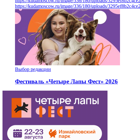
https://kudamoscow.ru/image/336/180/uploads/3295ef8b2c4ce
https://kudamoscow.ru/image/336/180/uploads/3295ef8b2c4ce
Выбор редакции
Фестиваль «Четыре Лапы Фест» 2026