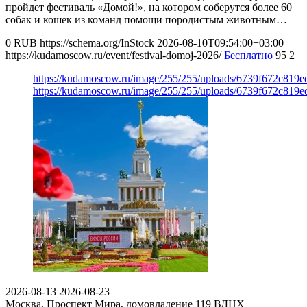
пройдет фестиваль «Домой!», на котором соберутся более 60
собак и кошек из команд помощи породистым животным…
0
RUB
https://schema.org/InStock
2026-08-10T09:54:00+03:00
https://kudamoscow.ru/event/festival-domoj-2026/
Бесплатно
95
2
https://kudamoscow.ru/image/255/255/uploads/6739f672c819
https://kudamoscow.ru/image/255/255/uploads/6739f672c819
2026-08-13
2026-08-23
Москва, Проспект Мира, домовладение 119
ВДНХ