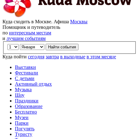
Куда сходить в Москве. Афиша
Москвы
Помощник и путеводитель
по
интересным местам
и
лучшим событиям
Куда пойти
сегодня
завтра
в выходные
в этом месяце
Выставки
Фестивали
С детьми
Активный отдых
Музыка
Шоу
Праздники
Образование
Бесплатно
Музеи
Парки
Погулять
Туристу