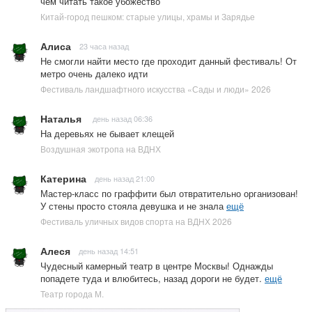
чем читать такое убожество
Китай-город пешком: старые улицы, храмы и Зарядье
Алиса
23 часа назад
Не смогли найти место где проходит данный фестиваль! От
метро очень далеко идти
Фестиваль ландшафтного искусства «Сады и люди» 2026
Наталья
день назад 06:36
На деревьях не бывает клещей
Воздушная экотропа на ВДНХ
Катерина
день назад 21:00
Мастер-класс по граффити был отвратительно организован!
У стены просто стояла девушка и не знала
ещё
Фестиваль уличных видов спорта на ВДНХ 2026
Алеся
день назад 14:51
Чудесный камерный театр в центре Москвы! Однажды
попадете туда и влюбитесь, назад дороги не будет.
ещё
Театр города М.