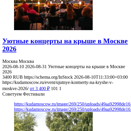
Уютные концерты на крыше в Москве
2026
Москва
Москва
2026-08-10
2026-08-31
Уютные концерты на крыше в Москве
2026
3400
RUB
https://schema.org/InStock
2026-08-10T11:33:00+03:00
https://kudamoscow.ru/event/ujutnye-kontserty-na-kryshe-v-
moskve-2026/
от 3 400
₽
101
1
Советуем Фестивали
https://kudamoscow.ru/image/269/250/uploads/49aa92998de1
https://kudamoscow.ru/image/269/250/uploads/49aa92998de1