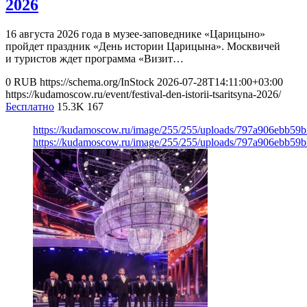
2026
16 августа 2026 года в музее-заповеднике «Царицыно»
пройдет праздник «День истории Царицына». Москвичей
и туристов ждет программа «Визит…
0
RUB
https://schema.org/InStock
2026-07-28T14:11:00+03:00
https://kudamoscow.ru/event/festival-den-istorii-tsaritsyna-2026/
Бесплатно
15.3K
167
https://kudamoscow.ru/image/255/255/uploads/797a906ebb5
https://kudamoscow.ru/image/255/255/uploads/797a906ebb5