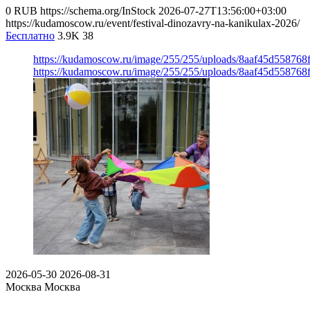
0
RUB
https://schema.org/InStock
2026-07-27T13:56:00+03:00
https://kudamoscow.ru/event/festival-dinozavry-na-kanikulax-2026/
Бесплатно
3.9K
38
https://kudamoscow.ru/image/255/255/uploads/8aaf45d55876
https://kudamoscow.ru/image/255/255/uploads/8aaf45d55876
2026-05-30
2026-08-31
Москва
Москва