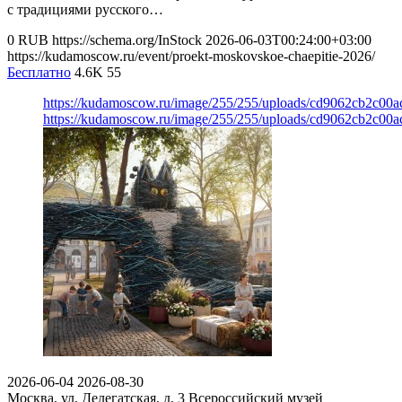
с традициями русского…
0
RUB
https://schema.org/InStock
2026-06-03T00:24:00+03:00
https://kudamoscow.ru/event/proekt-moskovskoe-chaepitie-2026/
Бесплатно
4.6K
55
https://kudamoscow.ru/image/255/255/uploads/cd9062cb2c0
https://kudamoscow.ru/image/255/255/uploads/cd9062cb2c0
2026-06-04
2026-08-30
Москва, ул. Делегатская, д. 3
Всероссийский музей