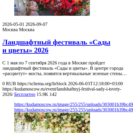
2026-05-01
2026-09-07
Москва
Москва
Ландшафтный фестиваль «Сады
и цветы» 2026
С 1 мая по 7 сентября 2026 года в Москве пройдет
ландшафтный фестиваль «Сады и цветы». В центре города
«расцветут» мосты, появятся вертикальные зеленые стены…
0
RUB
https://schema.org/InStock
2026-06-03T12:18:00+03:00
https://kudamoscow.ru/event/landshaftnyj-festival-sady-i-tsvety-
2026/
Бесплатно
15.9K
142
https://kudamoscow.ru/image/255/255/uploads/303001b39bc
https://kudamoscow.ru/image/255/255/uploads/303001b39bc