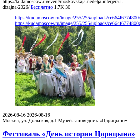
https://kudamoscow.ru/event/moskovskaja-nedelja-interjera-i-
dizajna-2026/
Бесплатно
1.7K
30
https://kudamoscow.ru/image/255/255/uploads/ce664f677480
https://kudamoscow.ru/image/255/255/uploads/ce664f677480
2026-08-16
2026-08-16
Москва, ул. Дольская, д.1
Музей-заповедник «Царицыно»
Фестиваль «День истории Царицына»