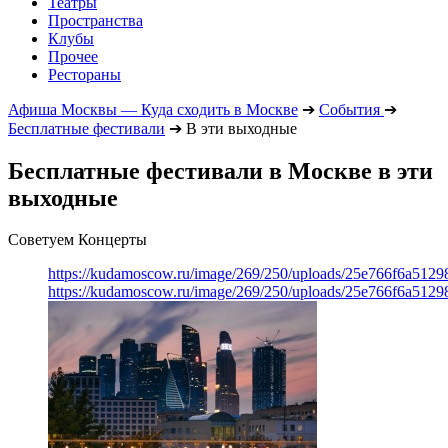
Театры
Пространства
Клубы
Прочее
Рестораны
Афиша Москвы — Куда сходить в Москве
➔
События
➔
Бесплатные фестивали
➔
В эти выходные
Бесплатные фестивали в Москве в эти
выходные
Советуем Концерты
https://kudamoscow.ru/image/269/250/uploads/25e766f6a512
https://kudamoscow.ru/image/269/250/uploads/25e766f6a512