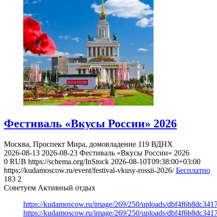
Фестиваль «Вкусы России» 2026
Москва, Проспект Мира, домовладение 119
ВДНХ
2026-08-13
2026-08-23
Фестиваль «Вкусы России» 2026
0
RUB
https://schema.org/InStock
2026-08-10T09:38:00+03:00
https://kudamoscow.ru/event/festival-vkusy-rossii-2026/
Бесплатно
183
2
Советуем Активный отдых
https://kudamoscow.ru/image/269/250/uploads/dbf4f6b8dc34
https://kudamoscow.ru/image/269/250/uploads/dbf4f6b8dc34