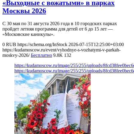
«Выходные с вожатыми» в парках
Москвы 2026
С 30 мая по 31 августа 2026 года в 10 городских парках
пройдет летняя программа для детей от 6 до 15 лет —
«Московские каникулы».
0
RUB
https://schema.org/InStock
2026-07-15T12:25:00+03:00
https://kudamoscow.ru/event/vyhodnye-s-vozhatymi-v-parkah-
moskvy-2026/
Бесплатно
9.8K
132
https://kudamoscow.ru/image/255/255/uploads/8fcd38fee0be
https://kudamoscow.ru/image/255/255/uploads/8fcd38fee0be