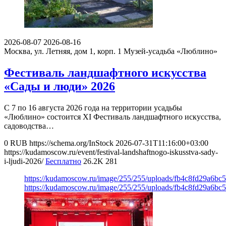
2026-08-07
2026-08-16
Москва, ул. Летняя, дом 1, корп. 1
Музей-усадьба «Люблино»
Фестиваль ландшафтного искусства
«Сады и люди» 2026
С 7 по 16 августа 2026 года на территории усадьбы
«Люблино» состоится XI Фестиваль ландшафтного искусства,
садоводства…
0
RUB
https://schema.org/InStock
2026-07-31T11:16:00+03:00
https://kudamoscow.ru/event/festival-landshaftnogo-iskusstva-sady-
i-ljudi-2026/
Бесплатно
26.2K
281
https://kudamoscow.ru/image/255/255/uploads/fb4c8fd29a6bc
https://kudamoscow.ru/image/255/255/uploads/fb4c8fd29a6bc