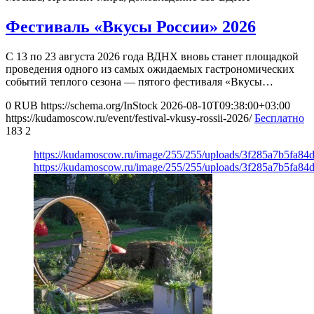
Фестиваль «Вкусы России» 2026
С 13 по 23 августа 2026 года ВДНХ вновь станет площадкой
проведения одного из самых ожидаемых гастрономических
событий теплого сезона — пятого фестиваля «Вкусы…
0
RUB
https://schema.org/InStock
2026-08-10T09:38:00+03:00
https://kudamoscow.ru/event/festival-vkusy-rossii-2026/
Бесплатно
183
2
https://kudamoscow.ru/image/255/255/uploads/3f285a7b5fa8
https://kudamoscow.ru/image/255/255/uploads/3f285a7b5fa8