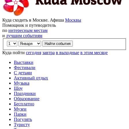
Куда сходить в Москве. Афиша
Москвы
Помощник и путеводитель
по
интересным местам
и
лучшим событиям
Куда пойти
сегодня
завтра
в выходные
в этом месяце
Выставки
Фестивали
С детьми
Активный отдых
Музыка
Шоу
Праздники
Образование
Бесплатно
Музеи
Парки
Погулять
Туристу