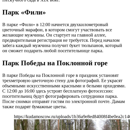
Парк «Фили»
В парке «Фили» в 12:00 начнется двухкилометровый
цветочный марафон, в котором смогут участвовать все
желающие мужчины. Он стартует на главной аллее,
предварительная регистрация не требуется. Перед началом
забега каждый мужчина получит букет тюльпанов, который
он сможет подарить любой посетительнице парка.
Парк Победы на Поклонной горе
В парке Победы на Поклонной горе в праздник установят
трехметровую цветочную стену для фотографий. Ее украсят
объемными искусственными красными и белыми орхидеями.
С 12:00 до 16:00 здесь устроят бесплатную фотосессию:
посетительниц будут фотографировать сотрудники парка.
После снимки отправят гостям по электронной почте. Дамам
также подарят бумажные цветы.
https://kudamoscow.ru/uploads/1b36a9e8ed84008f4be0ea2c146