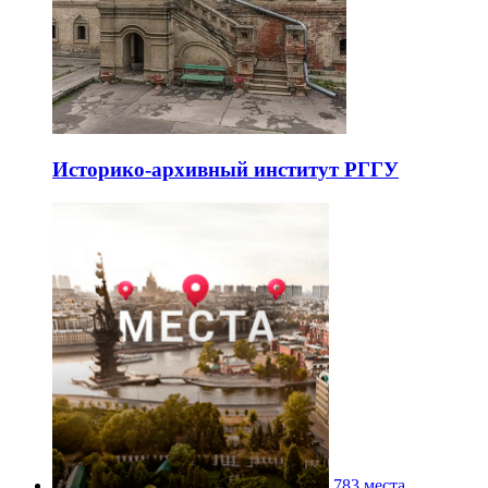
Историко-архивный институт РГГУ
783 места