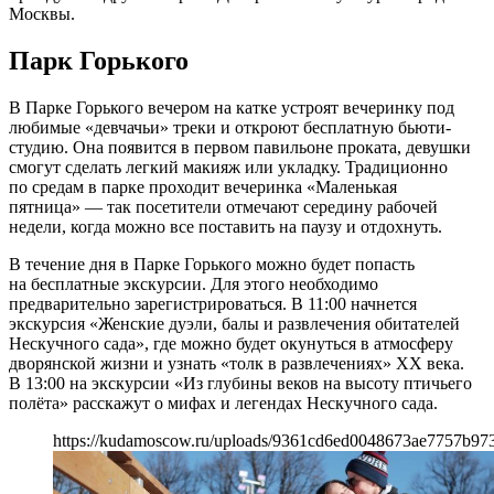
Москвы.
Парк Горького
В Парке Горького вечером на катке устроят вечеринку под
любимые «девчачьи» треки и откроют бесплатную бьюти-
студию. Она появится в первом павильоне проката, девушки
смогут сделать легкий макияж или укладку. Традиционно
по средам в парке проходит вечеринка «Маленькая
пятница» — так посетители отмечают середину рабочей
недели, когда можно все поставить на паузу и отдохнуть.
В течение дня в Парке Горького можно будет попасть
на бесплатные экскурсии. Для этого необходимо
предварительно зарегистрироваться. В 11:00 начнется
экскурсия «Женские дуэли, балы и развлечения обитателей
Нескучного сада», где можно будет окунуться в атмосферу
дворянской жизни и узнать «толк в развлечениях» XX века.
В 13:00 на экскурсии «Из глубины веков на высоту птичьего
полёта» расскажут о мифах и легендах Нескучного сада.
https://kudamoscow.ru/uploads/9361cd6ed0048673ae7757b97