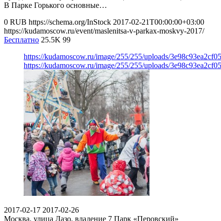
В Парке Горького основные…
0
RUB
https://schema.org/InStock
2017-02-21T00:00:00+03:00
https://kudamoscow.ru/event/maslenitsa-v-parkax-moskvy-2017/
Бесплатно
25.5K
99
https://kudamoscow.ru/image/255/255/uploads/3e98c93ea2cf0
https://kudamoscow.ru/image/255/255/uploads/3e98c93ea2cf0
2017-02-17
2017-02-26
Москва, улица Лазо, владение 7
Парк «Перовский»