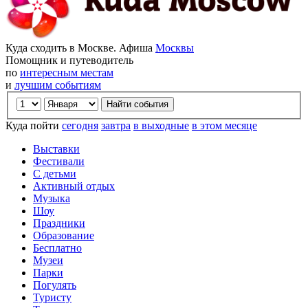
Куда сходить в Москве. Афиша
Москвы
Помощник и путеводитель
по
интересным местам
и
лучшим событиям
Куда пойти
сегодня
завтра
в выходные
в этом месяце
Выставки
Фестивали
С детьми
Активный отдых
Музыка
Шоу
Праздники
Образование
Бесплатно
Музеи
Парки
Погулять
Туристу