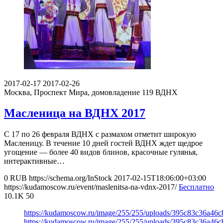
2017-02-17
2017-02-26
Москва, Проспект Мира, домовладение 119
ВДНХ
Масленица на ВДНХ 2017
С 17 по 26 февраля ВДНХ с размахом отметит широкую
Масленицу. В течение 10 дней гостей ВДНХ ждет щедрое
угощение — более 40 видов блинов, красочные гулянья,
интерактивные…
0
RUB
https://schema.org/InStock
2017-02-15T18:06:00+03:00
https://kudamoscow.ru/event/maslenitsa-na-vdnx-2017/
Бесплатно
10.1K
50
https://kudamoscow.ru/image/255/255/uploads/395c83c36a46c
https://kudamoscow.ru/image/255/255/uploads/395c83c36a46c