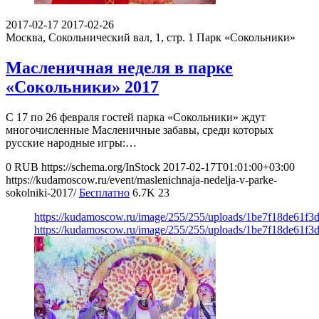
2017-02-17
2017-02-26
Москва, Сокольнический вал, 1, стр. 1
Парк «Сокольники»
Масленичная неделя в парке
«Сокольники» 2017
C 17 по 26 февраля гостей парка «Сокольники» ждут
многочисленные Масленичные забавы, среди которых
русские народные игры:…
0
RUB
https://schema.org/InStock
2017-02-17T01:01:00+03:00
https://kudamoscow.ru/event/maslenichnaja-nedelja-v-parke-
sokolniki-2017/
Бесплатно
6.7K
23
https://kudamoscow.ru/image/255/255/uploads/1be7f18de61f
https://kudamoscow.ru/image/255/255/uploads/1be7f18de61f