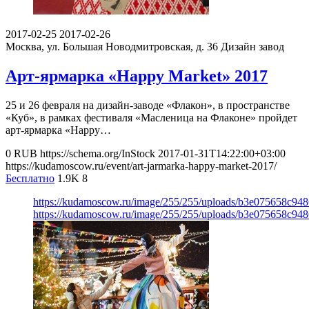
2017-02-25
2017-02-26
Москва, ул. Большая Новодмитровская, д. 36
Дизайн завод
Арт-ярмарка «Happy Market» 2017
25 и 26 февраля на дизайн-заводе «Флакон», в пространстве
«Куб», в рамках фестиваля «Масленица на Флаконе» пройдет
арт-ярмарка «Happy…
0
RUB
https://schema.org/InStock
2017-01-31T14:22:00+03:00
https://kudamoscow.ru/event/art-jarmarka-happy-market-2017/
Бесплатно
1.9K
8
https://kudamoscow.ru/image/255/255/uploads/b3e075658c94
https://kudamoscow.ru/image/255/255/uploads/b3e075658c94