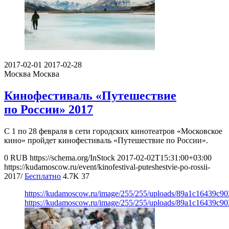
2017-02-01
2017-02-28
Москва
Москва
Кинофестиваль «Путешествие
по России» 2017
С 1 по 28 февраля в сети городских кинотеатров «Московское
кино» пройдет кинофестиваль «Путешествие по России».
0
RUB
https://schema.org/InStock
2017-02-02T15:31:00+03:00
https://kudamoscow.ru/event/kinofestival-puteshestvie-po-rossii-
2017/
Бесплатно
4.7K
37
https://kudamoscow.ru/image/255/255/uploads/89a1c16439c9
https://kudamoscow.ru/image/255/255/uploads/89a1c16439c9