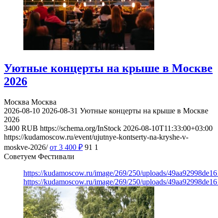
Уютные концерты на крыше в Москве
2026
Москва
Москва
2026-08-10
2026-08-31
Уютные концерты на крыше в Москве
2026
3400
RUB
https://schema.org/InStock
2026-08-10T11:33:00+03:00
https://kudamoscow.ru/event/ujutnye-kontserty-na-kryshe-v-
moskve-2026/
от 3 400
₽
91
1
Советуем Фестивали
https://kudamoscow.ru/image/269/250/uploads/49aa92998de1
https://kudamoscow.ru/image/269/250/uploads/49aa92998de1