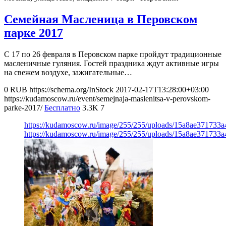
Семейная Масленица в Перовском
парке 2017
С 17 по 26 февраля в Перовском парке пройдут традиционные
масленичные гуляния. Гостей праздника ждут активные игры
на свежем воздухе, зажигательные…
0
RUB
https://schema.org/InStock
2017-02-17T13:28:00+03:00
https://kudamoscow.ru/event/semejnaja-maslenitsa-v-perovskom-
parke-2017/
Бесплатно
3.3K
7
https://kudamoscow.ru/image/255/255/uploads/15a8ae37173
https://kudamoscow.ru/image/255/255/uploads/15a8ae37173