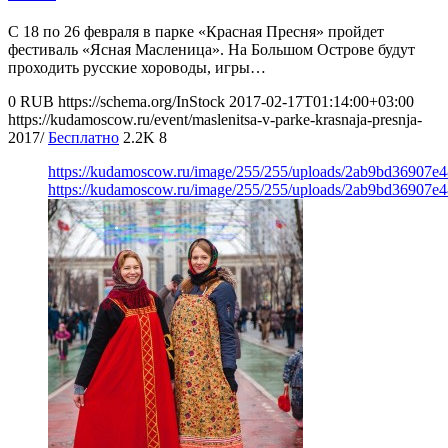
С 18 по 26 февраля в парке «Красная Пресня» пройдет
фестиваль «Ясная Масленица». На Большом Острове будут
проходить русские хороводы, игры…
0
RUB
https://schema.org/InStock
2017-02-17T01:14:00+03:00
https://kudamoscow.ru/event/maslenitsa-v-parke-krasnaja-presnja-
2017/
Бесплатно
2.2K
8
https://kudamoscow.ru/image/255/255/uploads/2ab9bd36907e
https://kudamoscow.ru/image/255/255/uploads/2ab9bd36907e