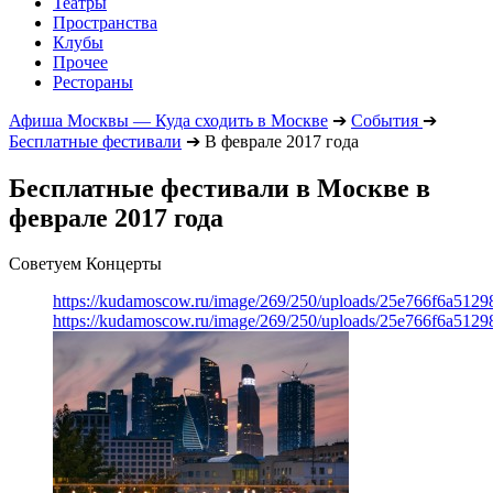
Театры
Пространства
Клубы
Прочее
Рестораны
Афиша Москвы — Куда сходить в Москве
➔
События
➔
Бесплатные фестивали
➔
В феврале 2017 года
Бесплатные фестивали в Москве в
феврале 2017 года
Советуем Концерты
https://kudamoscow.ru/image/269/250/uploads/25e766f6a512
https://kudamoscow.ru/image/269/250/uploads/25e766f6a512