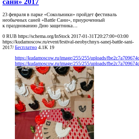
сани» 2017
23 февраля в парке «Сокольники» пройдет фестиваль
необычных саней «Battle Сани», приуроченный
к празднованию Дню защитника…
0
RUB
https://schema.org/InStock
2017-01-31T20:27:00+03:00
https://kudamoscow.ru/event/festival-neobychnyx-sanej-battle-sani-
2017/
Бесплатно
4.1K
19
https://kudamoscow.ru/image/255/255/uploads/fbe2c7a70967
https://kudamoscow.ru/image/255/255/uploads/fbe2c7a70967