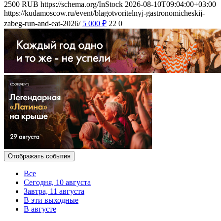
2500
RUB
https://schema.org/InStock
2026-08-10T09:04:00+03:00
https://kudamoscow.ru/event/blagotvoritelnyj-gastronomicheskij-
zabeg-run-and-eat-2026/
5 000
₽
22
0
Отображать события
Все
Сегодня, 10 августа
Завтра, 11 августа
В эти выходные
В августе