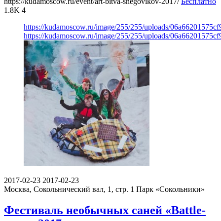
https://kudamoscow.ru/event/art-bitva-snegovikov-2017/
Бесплатно
1.8K
4
https://kudamoscow.ru/image/255/255/uploads/06a66201575c
https://kudamoscow.ru/image/255/255/uploads/06a66201575c
2017-02-23
2017-02-23
Москва, Сокольнический вал, 1, стр. 1
Парк «Сокольники»
Фестиваль необычных саней «Battle-