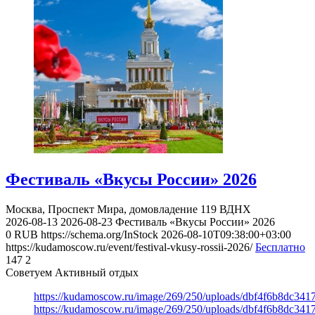
Фестиваль «Вкусы России» 2026
Москва, Проспект Мира, домовладение 119
ВДНХ
2026-08-13
2026-08-23
Фестиваль «Вкусы России» 2026
0
RUB
https://schema.org/InStock
2026-08-10T09:38:00+03:00
https://kudamoscow.ru/event/festival-vkusy-rossii-2026/
Бесплатно
147
2
Советуем Активный отдых
https://kudamoscow.ru/image/269/250/uploads/dbf4f6b8dc34
https://kudamoscow.ru/image/269/250/uploads/dbf4f6b8dc34