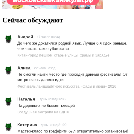
Сейчас обсуждают
Андрей
17 часов назад
До чего же докатился родной язык. Лучше б я сдох раньше,
чем читать такое убожество
Китай-город пешком: старые улицы, храмы и Зарядье
Алиса
22 часа назад
Не смогли найти место где проходит данный фестиваль! От
метро очень далеко идти
Фестиваль ландшафтного искусства «Сады и люди» 2026
Наталья
день назад 06:36
На деревьях не бывает клещей
Воздушная экотропа на ВДНХ
Катерина
день назад 21:00
Мастер-класс по граффити был отвратительно организован!