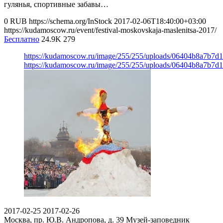
гулянья, спортивные забавы…
0
RUB
https://schema.org/InStock
2017-02-06T18:40:00+03:00
https://kudamoscow.ru/event/festival-moskovskaja-maslenitsa-2017/
Бесплатно
24.9K
279
https://kudamoscow.ru/image/255/255/uploads/06404b8a7b7d
https://kudamoscow.ru/image/255/255/uploads/06404b8a7b7d
2017-02-25
2017-02-26
Москва, пр. Ю.В. Андропова, д. 39
Музей-заповедник