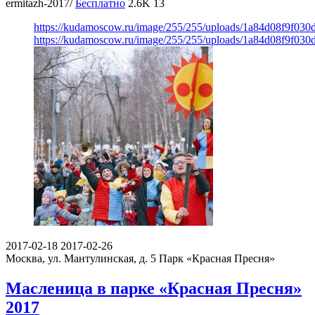
ermitazh-2017/
Бесплатно
2.6K
13
https://kudamoscow.ru/image/255/255/uploads/1a84d08f9f03
https://kudamoscow.ru/image/255/255/uploads/1a84d08f9f03
2017-02-18
2017-02-26
Москва, ул. Мантулинская, д. 5
Парк «Красная Пресня»
Масленица в парке «Красная Пресня»
2017