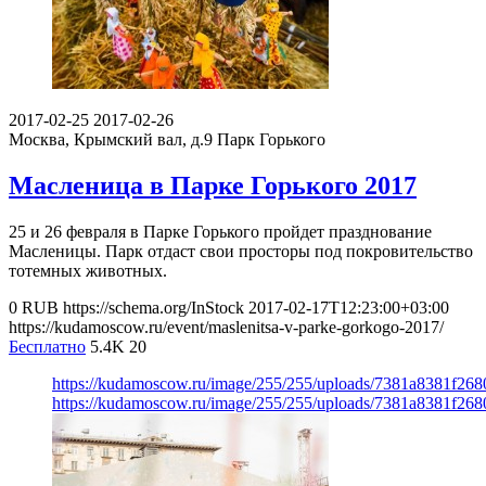
2017-02-25
2017-02-26
Москва, Крымский вал, д.9
Парк Горького
Масленица в Парке Горького 2017
25 и 26 февраля в Парке Горького пройдет празднование
Масленицы. Парк отдаст свои просторы под покровительство
тотемных животных.
0
RUB
https://schema.org/InStock
2017-02-17T12:23:00+03:00
https://kudamoscow.ru/event/maslenitsa-v-parke-gorkogo-2017/
Бесплатно
5.4K
20
https://kudamoscow.ru/image/255/255/uploads/7381a8381f26
https://kudamoscow.ru/image/255/255/uploads/7381a8381f26