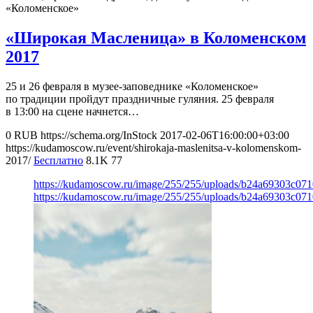
«Коломенское»
«Широкая Масленица» в Коломенском
2017
25 и 26 февраля в музее-заповеднике «Коломенское»
по традиции пройдут праздничные гуляния. 25 февраля
в 13:00 на сцене начнется…
0
RUB
https://schema.org/InStock
2017-02-06T16:00:00+03:00
https://kudamoscow.ru/event/shirokaja-maslenitsa-v-kolomenskom-
2017/
Бесплатно
8.1K
77
https://kudamoscow.ru/image/255/255/uploads/b24a69303c0
https://kudamoscow.ru/image/255/255/uploads/b24a69303c0