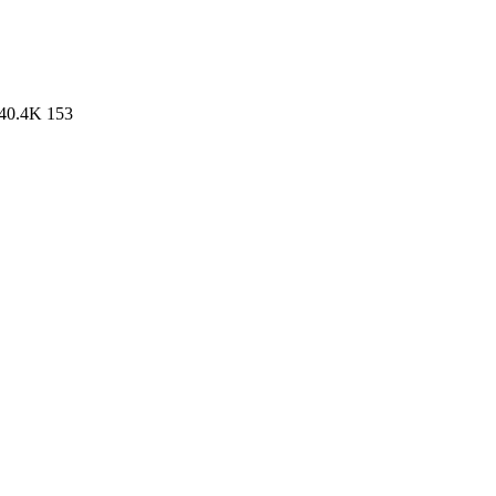
40.4K
153