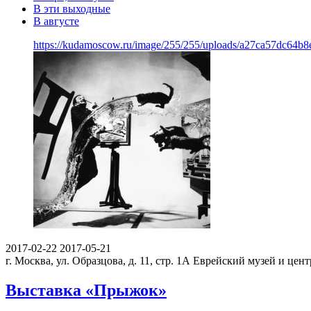
В эти выходные
В августе
https://kudamoscow.ru/image/255/255/uploads/a27ca57dc64b
2017-02-22
2017-05-21
г. Москва, ул. Образцова, д. 11, стр. 1А
Еврейский музей и цент
Выставка «Прыжок»