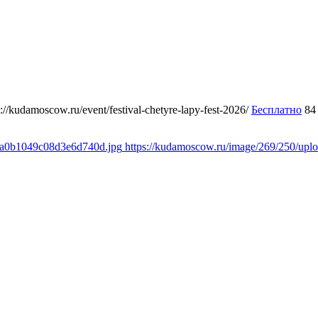
s://kudamoscow.ru/event/festival-chetyre-lapy-fest-2026/
Бесплатно
84
a8a0b1049c08d3e6d740d.jpg
https://kudamoscow.ru/image/269/250/up