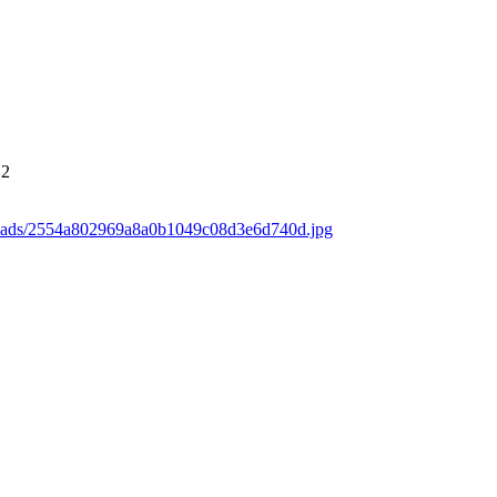
2
loads/2554a802969a8a0b1049c08d3e6d740d.jpg