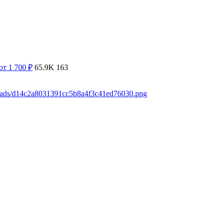
от 1 700
₽
65.9K
163
loads/d14c2a8031391cc5b8a4f3c41ed76030.png