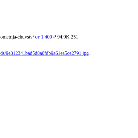
ometrija-chuvstv/
от 1 400
₽
94.9K
251
oads/9e312341bad5d8a0fdb9a61ea5ce2791.jpg