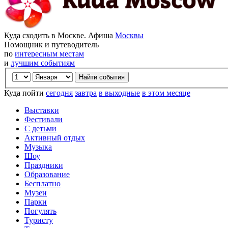
Куда сходить в Москве. Афиша
Москвы
Помощник и путеводитель
по
интересным местам
и
лучшим событиям
Куда пойти
сегодня
завтра
в выходные
в этом месяце
Выставки
Фестивали
С детьми
Активный отдых
Музыка
Шоу
Праздники
Образование
Бесплатно
Музеи
Парки
Погулять
Туристу