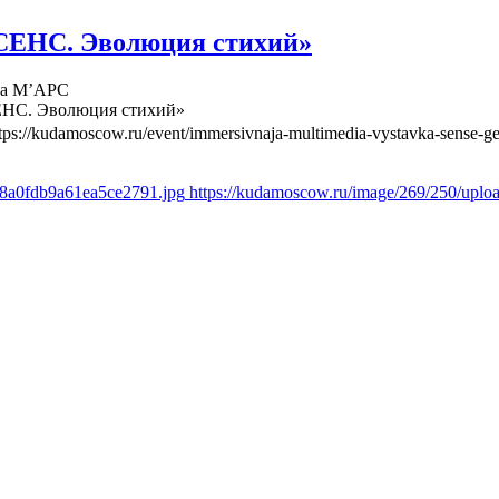
СЕНС. Эволюция стихий»
ва М’АРС
ЕНС. Эволюция стихий»
tps://kudamoscow.ru/event/immersivnaja-multimedia-vystavka-sense-ge
d8a0fdb9a61ea5ce2791.jpg
https://kudamoscow.ru/image/269/250/upl