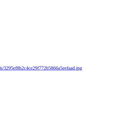
ads/3295ef8b2c4ce29f772b5866a5eefaad.jpg