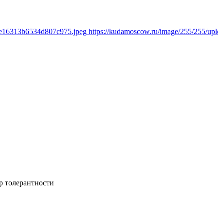
8e16313b6534d807c975.jpeg
https://kudamoscow.ru/image/255/255/u
р толерантности