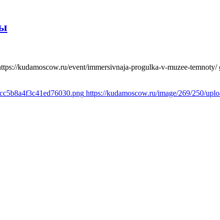
ты
https://kudamoscow.ru/event/immersivnaja-progulka-v-muzee-temnoty/
1cc5b8a4f3c41ed76030.png
https://kudamoscow.ru/image/269/250/up