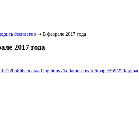
ходить бесплатно
➔
В феврале 2017 года
але 2017 года
29f772b5866a5eefaad.jpg
https://kudamoscow.ru/image/269/250/uplo