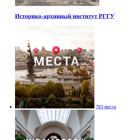
Историко-архивный институт РГГУ
783 места