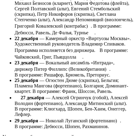
Михаил Безносов (кларнет), Мария Федотова (флейта),
Сергей Полтавский (альт), Евгений Стембольский
(скрипка), Петр Никифоров (скрипка), Светлана
Степченко (альт), Александр Непомнящий (виолончель),
Григорий Ковалевский (контрабас) . В программе:
Дебюсси, Равель, Де Фалья, Турнье .
22 декабря
— Камерный оркестр «Виртуозы Москвы».
Художественный руководитель Владимир Спиваков.
Программа исполняется без дирижера. В программе:
Чайковский, Григ, Пьяццолла .
23 декабря
— Вокальный ансамбль «Интрада»,
дирижер Питер Филлипс (Великобритания) .
В программе: Ришафор, Брюмель, Преториус.
25 декабря
— Огюстен Дюме (скрипка), Бельгия;
Пламена Мангова (фортепиано), Болгария; Доминант-
квартет. В программе: Франк, Шоссон, Равель.
27 декабря
— Алексей Огринчук (гобой), Алексей
Володин (фортепиано), Александр Митинский (альт).
В программе: Клюгхард, Шопен, Бен-Хаим, Онеггер,
Лефлер.
29 декабря
— Николай Луганский (фортепиано) .
В программе: Дебюсси, Шопен, Рахманинов.