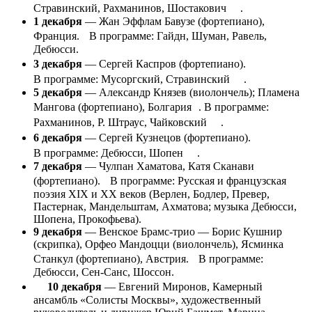
Стравинский, Рахманинов, Шостакович .
1 декабря
— Жан Эффлам Бавузе (фортепиано),
Франция. В программе: Гайдн, Шуман, Равель,
Дебюсси.
3 декабря
— Сергей Каспров (фортепиано).
В программе: Мусоргский, Стравинский .
5 декабря
— Александр Князев (виолончель); Пламена
Мангова (фортепиано), Болгария . В программе:
Рахманинов, Р. Штраус, Чайковский .
6 декабря
— Сергей Кузнецов (фортепиано).
В программе: Дебюсси, Шопен .
7 декабря
— Чулпан Хаматова, Катя Сканави
(фортепиано). В программе: Русская и французская
поэзия XIX и XX веков (Верлен, Бодлер, Превер,
Пастернак, Мандельштам, Ахматова; музыка Дебюсси,
Шопена, Прокофьева).
9 декабря
— Венское Брамс-трио — Борис Кушнир
(скрипка), Орфео Мандоцци (виолончель), Ясминка
Станкул (фортепиано), Австрия. В программе:
Дебюсси, Сен-Санс, Шоссон.
10 декабря
— Евгений Миронов, Камерный
ансамбль «Солисты Москвы», художественный