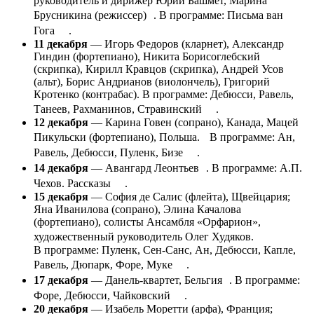
руководитель и дирижер Юрий Башмет, Марина
Брусникина (режиссер) . В программе: Письма ван
Гога .
11 декабря
— Игорь Федоров (кларнет), Александр
Гиндин (фортепиано), Никита Борисоглебский
(скрипка), Кирилл Кравцов (скрипка), Андрей Усов
(альт), Борис Андрианов (виолончель), Григорий
Кротенко (контрабас). В программе: Дебюсси, Равель,
Танеев, Рахманинов, Стравинский .
12 декабря
— Карина Говен (сопрано), Канада, Мацей
Пикульски (фортепиано), Польша. В программе: Ан,
Равель, Дебюсси, Пуленк, Бизе .
14 декабря
— Авангард Леонтьев . В программе: А.П.
Чехов. Рассказы .
15 декабря
— София де Салис (флейта), Щвейцария;
Яна Иванилова (сопрано), Элина Качалова
(фортепиано), солисты Ансамбля «Орфарион»,
художественный руководитель Олег Худяков.
В программе: Пуленк, Сен-Санс, Ан, Дебюсси, Капле,
Равель, Дюпарк, Форе, Муке .
17 декабря
— Данель-квартет, Бельгия . В программе:
Форе, Дебюсси, Чайковский .
20 декабря
— Изабель Моретти (арфа), Франция;