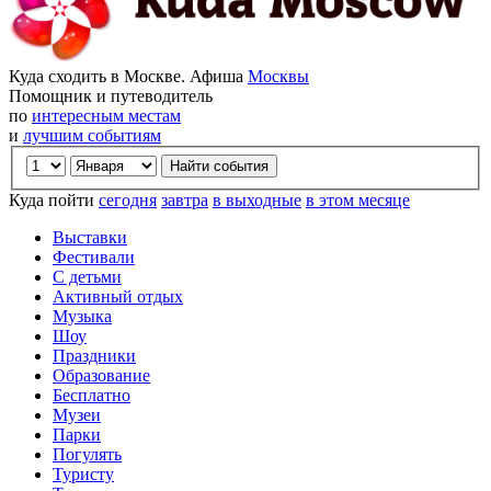
Куда сходить в Москве. Афиша
Москвы
Помощник и путеводитель
по
интересным местам
и
лучшим событиям
Куда пойти
сегодня
завтра
в выходные
в этом месяце
Выставки
Фестивали
С детьми
Активный отдых
Музыка
Шоу
Праздники
Образование
Бесплатно
Музеи
Парки
Погулять
Туристу