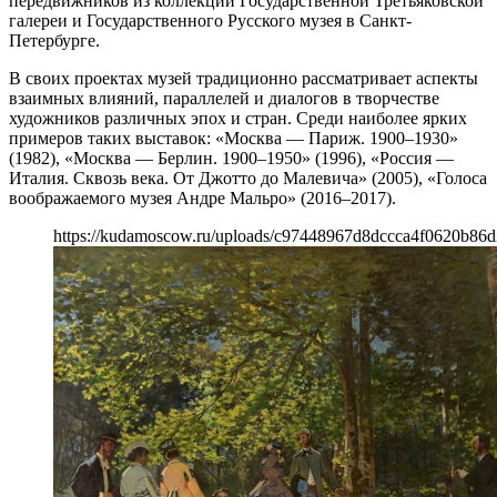
передвижников из коллекции Государственной Третьяковской
галереи и Государственного Русского музея в Санкт-
Петербурге.
В своих проектах музей традиционно рассматривает аспекты
взаимных влияний, параллелей и диалогов в творчестве
художников различных эпох и стран. Среди наиболее ярких
примеров таких выставок: «Москва — Париж. 1900–1930»
(1982), «Москва — Берлин. 1900–1950» (1996), «Россия —
Италия. Сквозь века. От Джотто до Малевича» (2005), «Голоса
воображаемого музея Андре Мальро» (2016–2017).
https://kudamoscow.ru/uploads/c97448967d8dccca4f0620b86d