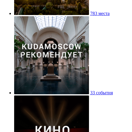
783 места
33 события