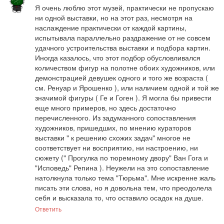
Я очень люблю этот музей, практически не пропускаю 
ни одной выставки, но на этот раз, несмотря на 
наслаждение практически от каждой картины, 
испытывала параллельно раздражение от не совсем 
удачного устроительства выставки и подбора картин. 
Иногда казалось, что этот подбор обусловливался 
количеством фигур на полотне обоих художников, или 
демонстрацией девушек одного и того же возраста ( 
см. Ренуар и Ярошенко ), или наличием одной и той же 
значимой фигуры ( Ге и Гоген ). Я могла бы привести 
еще много примеров, но здесь достаточно 
перечисленного. Из задуманного сопоставления 
художников, пришедших, по мнению кураторов 
выставки " к решению схожих задач" многое не 
соответствует ни восприятию, ни настроению, ни 
сюжету (" Прогулка по тюремному двору" Ван Гога и 
"Исповедь" Репина ). Неужели на это сопоставление 
натолкнула только тема "Тюрьма". Мне искренне жаль 
писать эти слова, но я довольна тем, что преодолела 
себя и высказала то, что оставило осадок на душе.
Ответить