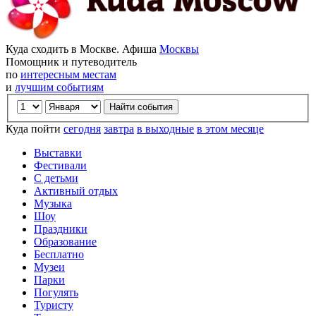
Куда сходить в Москве. Афиша
Москвы
Помощник и путеводитель
по
интересным местам
и
лучшим событиям
Куда пойти
сегодня
завтра
в выходные
в этом месяце
Выставки
Фестивали
С детьми
Активный отдых
Музыка
Шоу
Праздники
Образование
Бесплатно
Музеи
Парки
Погулять
Туристу