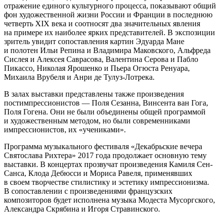
отражение единого культурного процесса, показывают общий
фон художественной жизни России и Франции в последнюю
четверть XIX века и соотносят два значительных явления
на примере их наиболее ярких представителей. В экспозиции
зритель увидит сопоставления картин Эдуарда Мане
и полотен Ильи Репина и Владимира Маковского, Альфреда
Сислея и Алексея Саврасова, Валентина Серова и Пабло
Пикассо, Николая Ярошенко и Пьера Огюста Ренуара,
Михаила Врубеля и Анри де Тулуз-Лотрека.
В залах выставки представлены также произведения
постимпрессионистов — Поля Сезанна, Винсента ван Гога,
Поля Гогена. Они не были объединены общей программой
и художественным методом, но были современниками
импрессионистов, их «учениками».
Программа музыкального фестиваля «Декабрьские вечера
Святослава Рихтера» 2017 года продолжает основную тему
выставки. В концертах прозвучат произведения Камиля Сен-
Санса, Клода Дебюсси и Мориса Равеля, применявших
в своем творчестве стилистику и эстетику импрессионизма.
В сопоставлении с произведениями французских
композиторов будет исполнена музыка Модеста Мусоргского,
Александра Скрябина и Игоря Стравинского.