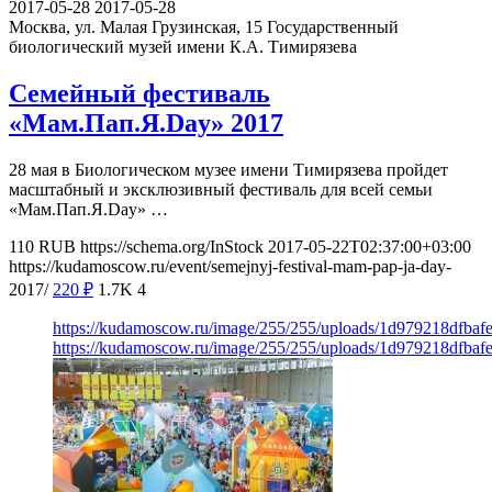
2017-05-28
2017-05-28
Москва, ул. Малая Грузинская, 15
Государственный
биологический музей имени К.А. Тимирязева
Семейный фестиваль
«Мам.Пап.Я.Day» 2017
28 мая в Биологическом музее имени Тимирязева пройдет
масштабный и эксклюзивный фестиваль для всей семьи
«Мам.Пап.Я.Day» …
110
RUB
https://schema.org/InStock
2017-05-22T02:37:00+03:00
https://kudamoscow.ru/event/semejnyj-festival-mam-pap-ja-day-
2017/
220
₽
1.7K
4
https://kudamoscow.ru/image/255/255/uploads/1d979218dfbaf
https://kudamoscow.ru/image/255/255/uploads/1d979218dfbaf