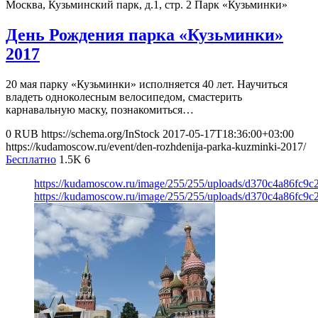
Москва, Кузьминский парк, д.1, стр. 2
Парк «Кузьминки»
День Рождения парка «Кузьминки»
2017
20 мая парку «Кузьминки» исполняется 40 лет. Научиться
владеть одноколесным велосипедом, смастерить
карнавальную маску, познакомиться…
0
RUB
https://schema.org/InStock
2017-05-17T18:36:00+03:00
https://kudamoscow.ru/event/den-rozhdenija-parka-kuzminki-2017/
Бесплатно
1.5K
6
https://kudamoscow.ru/image/255/255/uploads/d370c4a86fc9
https://kudamoscow.ru/image/255/255/uploads/d370c4a86fc9