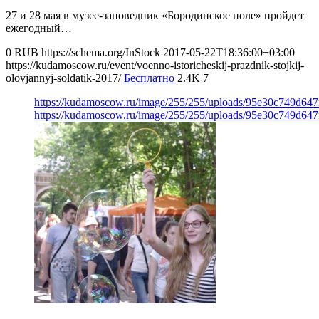
27 и 28 мая в музее-заповедник «Бородинское поле» пройдет
ежегодный…
0
RUB
https://schema.org/InStock
2017-05-22T18:36:00+03:00
https://kudamoscow.ru/event/voenno-istoricheskij-prazdnik-stojkij-
olovjannyj-soldatik-2017/
Бесплатно
2.4K
7
https://kudamoscow.ru/image/255/255/uploads/95e30c749d64
https://kudamoscow.ru/image/255/255/uploads/95e30c749d64