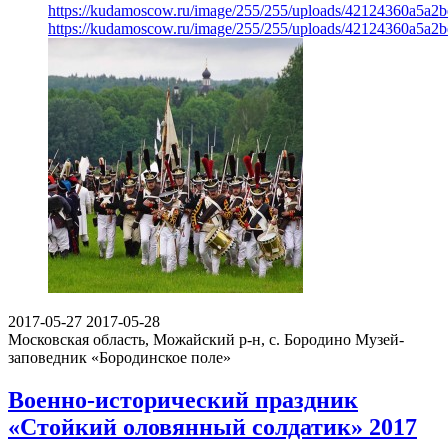
https://kudamoscow.ru/image/255/255/uploads/42124360a5a2
https://kudamoscow.ru/image/255/255/uploads/42124360a5a2
2017-05-27
2017-05-28
Московская область, Можайский р-н, с. Бородино
Музей-
заповедник «Бородинское поле»
Военно-исторический праздник
«Стойкий оловянный солдатик» 2017