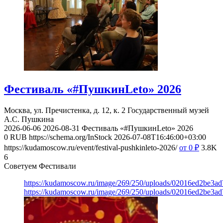
Фестиваль «#ПушкинLeto» 2026
Москва, ул. Пречистенка, д. 12, к. 2
Государственный музей
А.С. Пушкина
2026-06-06
2026-08-31
Фестиваль «#ПушкинLeto» 2026
0
RUB
https://schema.org/InStock
2026-07-08T16:46:00+03:00
https://kudamoscow.ru/event/festival-pushkinleto-2026/
от 0
₽
3.8K
6
Советуем Фестивали
https://kudamoscow.ru/image/269/250/uploads/02016ed2be3a
https://kudamoscow.ru/image/269/250/uploads/02016ed2be3a