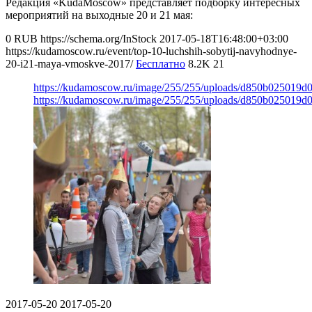
Редакция «KudaMoscow» представляет подборку интересных
мероприятий на выходные 20 и 21 мая:
0
RUB
https://schema.org/InStock
2017-05-18T16:48:00+03:00
https://kudamoscow.ru/event/top-10-luchshih-sobytij-navyhodnye-
20-i21-maya-vmoskve-2017/
Бесплатно
8.2K
21
https://kudamoscow.ru/image/255/255/uploads/d850b025019
https://kudamoscow.ru/image/255/255/uploads/d850b025019
2017-05-20
2017-05-20