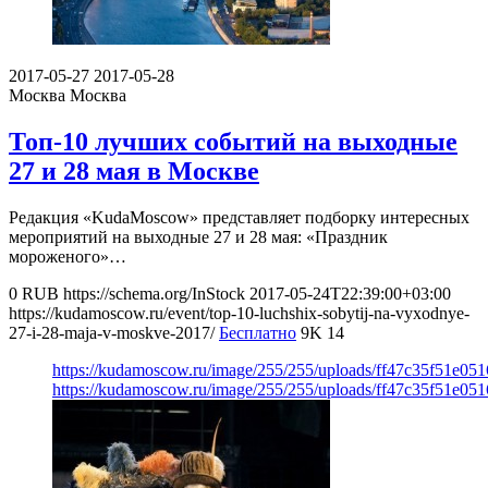
2017-05-27
2017-05-28
Москва
Москва
Топ-10 лучших событий на выходные
27 и 28 мая в Москве
Редакция «KudaMoscow» представляет подборку интересных
мероприятий на выходные 27 и 28 мая: «Праздник
мороженого»…
0
RUB
https://schema.org/InStock
2017-05-24T22:39:00+03:00
https://kudamoscow.ru/event/top-10-luchshix-sobytij-na-vyxodnye-
27-i-28-maja-v-moskve-2017/
Бесплатно
9K
14
https://kudamoscow.ru/image/255/255/uploads/ff47c35f51e05
https://kudamoscow.ru/image/255/255/uploads/ff47c35f51e05