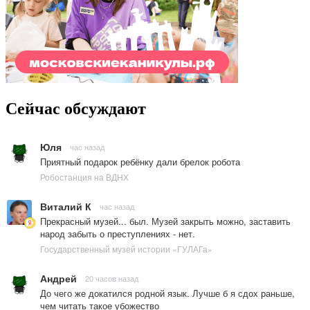
Сейчас обсуждают
Юля
час назад
Приятный подарок ребёнку дали брелок робота
Робостанция на ВДНХ
Виталий К
час назад
Прекрасный музей... был. Музей закрыть можно, заставить
народ забыть о преступлениях - нет.
Государственный музей истории «ГУЛАГа»
Андрей
20 часов назад
До чего же докатился родной язык. Лучше б я сдох раньше,
чем читать такое убожество