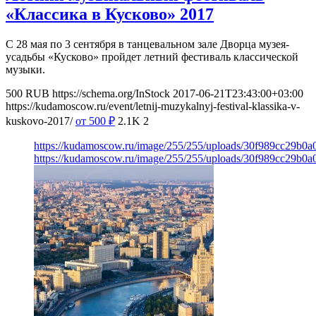
«Классика в Кусково» 2017
С 28 мая по 3 сентября в танцевальном зале Дворца музея-
усадьбы «Кусково» пройдет летний фестиваль классической
музыки.
500
RUB
https://schema.org/InStock
2017-06-21T23:43:00+03:00
https://kudamoscow.ru/event/letnij-muzykalnyj-festival-klassika-v-
kuskovo-2017/
от 500
₽
2.1K
2
https://kudamoscow.ru/image/255/255/uploads/30f989cc29b0
https://kudamoscow.ru/image/255/255/uploads/30f989cc29b0