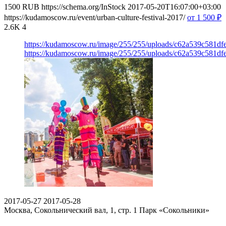
1500
RUB
https://schema.org/InStock
2017-05-20T16:07:00+03:00
https://kudamoscow.ru/event/urban-culture-festival-2017/
от 1 500
₽
2.6K
4
https://kudamoscow.ru/image/255/255/uploads/c62a539c581d
https://kudamoscow.ru/image/255/255/uploads/c62a539c581d
2017-05-27
2017-05-28
Москва, Сокольнический вал, 1, стр. 1
Парк «Сокольники»