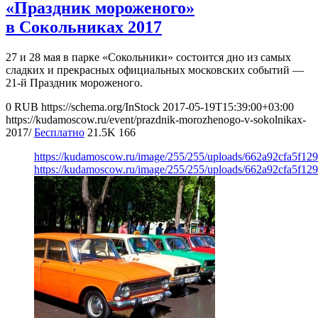
«Праздник мороженого»
в Сокольниках 2017
27 и 28 мая в парке «Сокольники» состоится дно из самых
сладких и прекрасных официальных московских событий —
21-й Праздник мороженого.
0
RUB
https://schema.org/InStock
2017-05-19T15:39:00+03:00
https://kudamoscow.ru/event/prazdnik-morozhenogo-v-sokolnikax-
2017/
Бесплатно
21.5K
166
https://kudamoscow.ru/image/255/255/uploads/662a92cfa5f1
https://kudamoscow.ru/image/255/255/uploads/662a92cfa5f1