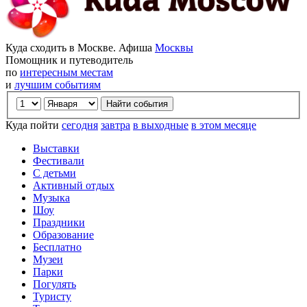
Куда сходить в Москве. Афиша
Москвы
Помощник и путеводитель
по
интересным местам
и
лучшим событиям
Куда пойти
сегодня
завтра
в выходные
в этом месяце
Выставки
Фестивали
С детьми
Активный отдых
Музыка
Шоу
Праздники
Образование
Бесплатно
Музеи
Парки
Погулять
Туристу