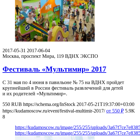
2017-05-31
2017-06-04
Москва, проспект Мира, 119
ВДНХ ЭКСПО
Фестиваль «Мультимир» 2017
С 31 мая по 4 июня в павильоне № 75 на ВДНХ пройдет
крупнейший в России фестиваль развлечений для детей
и их родителей «Мультимир».
550
RUB
https://schema.org/InStock
2017-05-21T19:37:00+03:00
https://kudamoscow.ru/event/festival-multimir-2017/
от 550
₽
5.9K
8
https://kudamoscow.ru/image/255/255/uploads/3a67f7ce7e83
https://kudamoscow.ru/image/255/255/uploads/3a67f7ce7e83