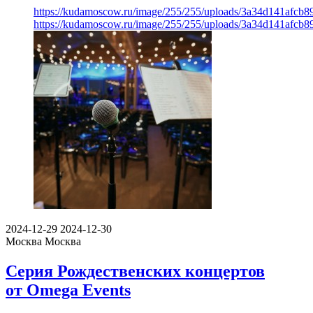
https://kudamoscow.ru/image/255/255/uploads/3a34d141afcb
https://kudamoscow.ru/image/255/255/uploads/3a34d141afcb
2024-12-29
2024-12-30
Москва
Москва
Серия Рождественских концертов
от Omega Events