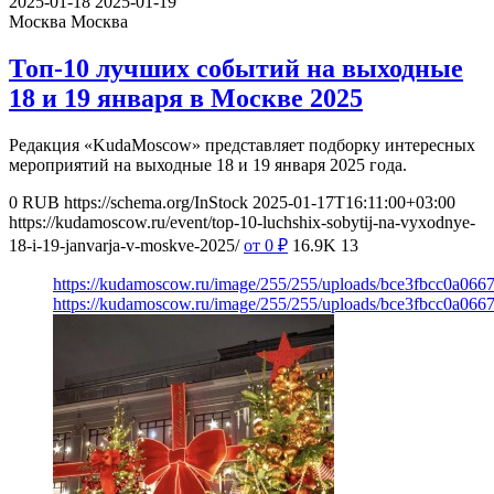
2025-01-18
2025-01-19
Москва
Москва
Топ-10 лучших событий на выходные
18 и 19 января в Москве 2025
Редакция «KudaMoscow» представляет подборку интересных
мероприятий на выходные 18 и 19 января 2025 года.
0
RUB
https://schema.org/InStock
2025-01-17T16:11:00+03:00
https://kudamoscow.ru/event/top-10-luchshix-sobytij-na-vyxodnye-
18-i-19-janvarja-v-moskve-2025/
от 0
₽
16.9K
13
https://kudamoscow.ru/image/255/255/uploads/bce3fbcc0a06
https://kudamoscow.ru/image/255/255/uploads/bce3fbcc0a06