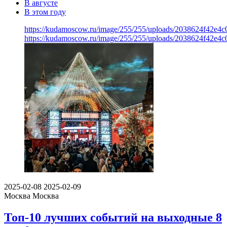
В августе
В этом году
https://kudamoscow.ru/image/255/255/uploads/2038624f42e4
https://kudamoscow.ru/image/255/255/uploads/2038624f42e4
2025-02-08
2025-02-09
Москва
Москва
Топ-10 лучших событий на выходные 8