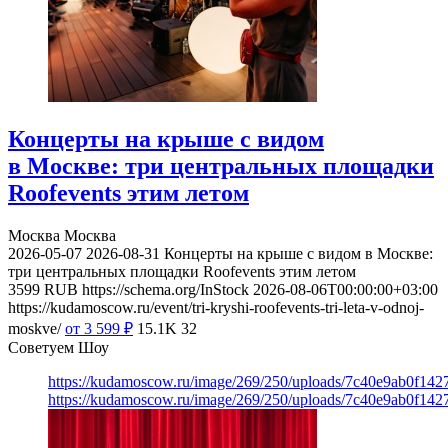
Концерты на крыше с видом
в Москве: три центральных площадки
Roofevents этим летом
Москва
Москва
2026-05-07
2026-08-31
Концерты на крыше с видом в Москве:
три центральных площадки Roofevents этим летом
3599
RUB
https://schema.org/InStock
2026-08-06T00:00:00+03:00
https://kudamoscow.ru/event/tri-kryshi-roofevents-tri-leta-v-odnoj-
moskve/
от 3 599
₽
15.1K
32
Советуем Шоу
https://kudamoscow.ru/image/269/250/uploads/7c40e9ab0f14
https://kudamoscow.ru/image/269/250/uploads/7c40e9ab0f14