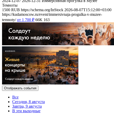
2024-12-07
2026-12-31
Иммерсивная прогулка в Музее
Темноты
1500
RUB
https://schema.org/InStock
2026-08-07T15:12:00+03:00
https://kudamoscow.ru/event/immersivnaja-progulka-v-muzee-
temnoty/
от 1 700
₽
66K
163
Отображать события
Все
Сегодня, 8 августа
Завтра, 9 августа
В эти выходные