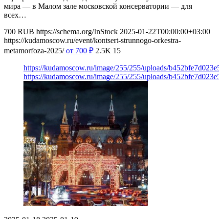
мира — в Малом зале московской консерватории — для
всех…
700
RUB
https://schema.org/InStock
2025-01-22T00:00:00+03:00
https://kudamoscow.ru/event/kontsert-strunnogo-orkestra-
metamorfoza-2025/
от 700
₽
2.5K
15
https://kudamoscow.ru/image/255/255/uploads/b452bfe7d023
https://kudamoscow.ru/image/255/255/uploads/b452bfe7d023