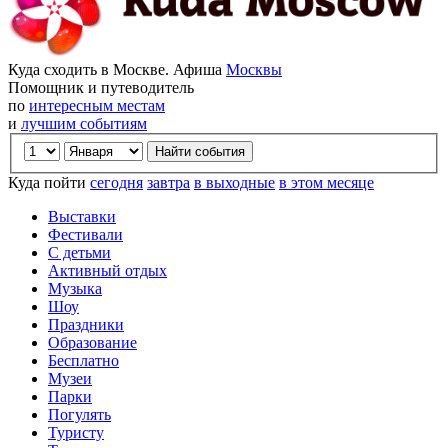
Куда сходить в Москве. Афиша
Москвы
Помощник и путеводитель
по
интересным местам
и
лучшим событиям
Куда пойти
сегодня
завтра
в выходные
в этом месяце
Выставки
Фестивали
С детьми
Активный отдых
Музыка
Шоу
Праздники
Образование
Бесплатно
Музеи
Парки
Погулять
Туристу