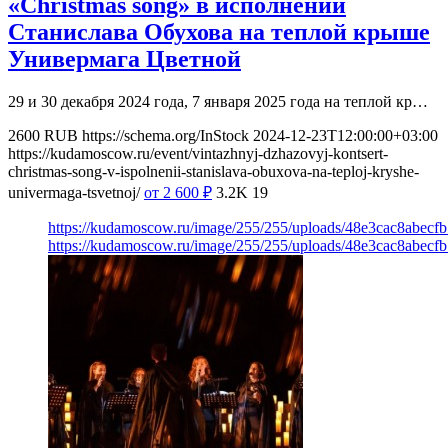
«Christmas song» в исполнении
Станислава Обухова на теплой крыше
Универмага Цветной
29 и 30 декабря 2024 года, 7 января 2025 года на теплой кр…
2600
RUB
https://schema.org/InStock
2024-12-23T12:00:00+03:00
https://kudamoscow.ru/event/vintazhnyj-dzhazovyj-kontsert-
christmas-song-v-ispolnenii-stanislava-obuxova-na-teploj-kryshe-
univermaga-tsvetnoj/
от 2 600
₽
3.2K
19
https://kudamoscow.ru/image/255/255/uploads/48e3cac8abecf
https://kudamoscow.ru/image/255/255/uploads/48e3cac8abecf