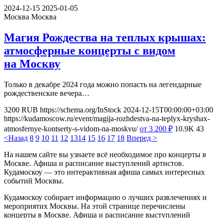
2024-12-15
2025-01-05
Москва
Москва
Магия Рождества на теплых крышах:
атмосферные концерты с видом
на Москву
Только в декабре 2024 года можно попасть на легендарные
рождественские вечера…
3200
RUB
https://schema.org/InStock
2024-12-15T00:00:00+03:00
https://kudamoscow.ru/event/magija-rozhdestva-na-teplyx-kryshax-
atmosfernye-kontserty-s-vidom-na-moskvu/
от 3 200
₽
10.9K
43
<Назад
8
9
10
11
12
13
14
15
16
17
18
Вперед >
На нашем сайте вы узнаете всё необходимое про концерты в
Москве. Афиша и расписание выступлений артистов.
Кудамоскоу — это интерактивная афиша самых интересных
событий Москвы.
Кудамоскоу собирает информацию о лучших развлечениях и
мероприятих Москвы. На этой странице перечислены
концерты в Москве. Афиша и расписание выступлений