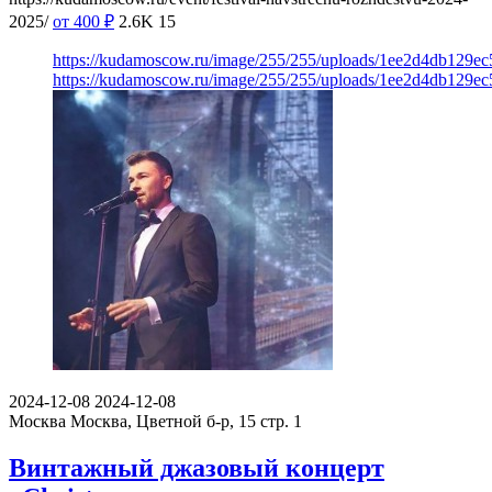
2025/
от 400
₽
2.6K
15
https://kudamoscow.ru/image/255/255/uploads/1ee2d4db129e
https://kudamoscow.ru/image/255/255/uploads/1ee2d4db129e
2024-12-08
2024-12-08
Москва
Москва, Цветной б-р, 15 стр. 1
Винтажный джазовый концерт