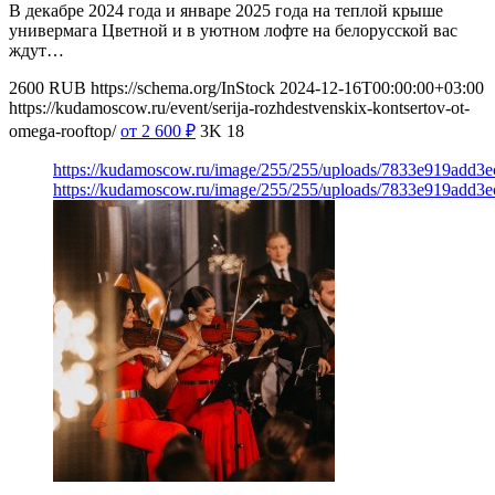
В декабре 2024 года и январе 2025 года на теплой крыше
универмага Цветной и в уютном лофте на белорусской вас
ждут…
2600
RUB
https://schema.org/InStock
2024-12-16T00:00:00+03:00
https://kudamoscow.ru/event/serija-rozhdestvenskix-kontsertov-ot-
omega-rooftop/
от 2 600
₽
3K
18
https://kudamoscow.ru/image/255/255/uploads/7833e919add3
https://kudamoscow.ru/image/255/255/uploads/7833e919add3