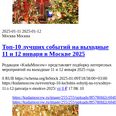
2025-01-11
2025-01-12
Москва
Москва
Топ-10 лучших событий на выходные
11 и 12 января в Москве 2025
Редакция «KudaMoscow» представляет подборку интересных
мероприятий на выходные 11 и 12 января 2025 года.
0
RUB
https://schema.org/InStock
2025-01-09T18:58:00+03:00
https://kudamoscow.ru/event/top-10-luchshix-sobytij-na-vyxodnye-
11-i-12-janvarja-v-moskve-2025/
от 0
₽
17.9K
10
https://kudamoscow.ru/image/255/255/uploads/f85780fd2c69
https://kudamoscow.ru/image/255/255/uploads/f85780fd2c69