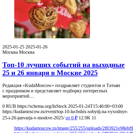
2025-01-25
2025-01-26
Москва
Москва
Топ-10 лучших событий на выходные
25 и 26 января в Москве 2025
Редакция «KudaMoscow» поздравляет студентов и Татьян
с праздником и представляет подборку интересных
мероприятий…
0
RUB
https://schema.org/InStock
2025-01-24T15:46:00+03:00
https://kudamoscow.ru/event/top-10-luchshix-sobytij-na-vyxodnye-
25-i-26-janvarja-v-moskve-2025/
от 0
₽
12.9K
11
https://kudamoscow.ru/image/255/255/uploads/2f83921e98eb