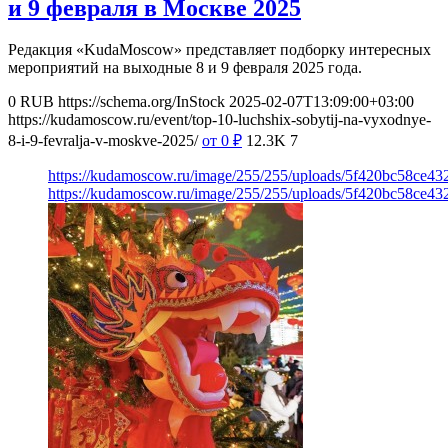
и 9 февраля в Москве 2025
Редакция «KudaMoscow» представляет подборку интересных
мероприятий на выходные 8 и 9 февраля 2025 года.
0
RUB
https://schema.org/InStock
2025-02-07T13:09:00+03:00
https://kudamoscow.ru/event/top-10-luchshix-sobytij-na-vyxodnye-
8-i-9-fevralja-v-moskve-2025/
от 0
₽
12.3K
7
https://kudamoscow.ru/image/255/255/uploads/5f420bc58ce4
https://kudamoscow.ru/image/255/255/uploads/5f420bc58ce4