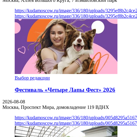
Москва, Аллея Большого Круга, 7
Измайловский парк
https://kudamoscow.ru/image/336/180/uploads/3295ef8b2c4ce
https://kudamoscow.ru/image/336/180/uploads/3295ef8b2c4ce
Выбор редакции
Фестиваль «Четыре Лапы Фест» 2026
2026-08-08
Москва, Проспект Мира, домовладение 119
ВДНХ
https://kudamoscow.ru/image/336/180/uploads/005d8295a516
https://kudamoscow.ru/image/336/180/uploads/005d8295a516