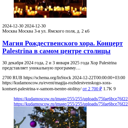
2024-12-30
2024-12-30
Москва
Москва 3-я ул. Ямского поля, д. 2 к6
Магия Рождественского хора. Концерт
Palestrina в самом центре столицы
30 декабря 2024 года, 2 и 3 января 2025 года Хор Palestrina
представляет уникальную программу…
2700
RUB
https://schema.org/InStock
2024-12-22T00:00:00+03:00
https://kudamoscow.ru/event/magija-rozhdestvenskogo-xora-
kontsert-palestrina-v-samom-tsentre-stolitsy/
от 2 700
₽
1.7K
9
https://kudamoscow.ru/image/255/255/uploads/75fae6bce76f
https://kudamoscow.ru/image/255/255/uploads/75fae6bce76f