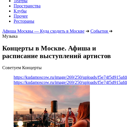
Театры
Пространства
Клубы
Прочее
Рестораны
Афиша Москвы — Куда сходить в Москве
➔
События
➔
Музыка
Концерты в Москве. Афиша и
расписание выступлений артистов
Советуем Концерты
https://kudamoscow.ru/image/269/250/uploads/f5e74f5d915a
https://kudamoscow.ru/image/269/250/uploads/f5e74f5d915a