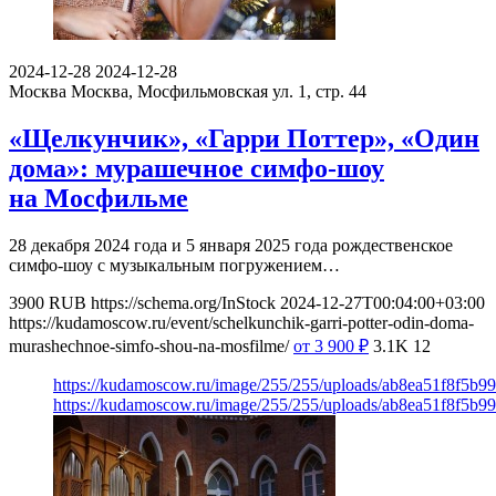
2024-12-28
2024-12-28
Москва
Москва, Мосфильмовская ул. 1, стр. 44
«Щелкунчик», «Гарри Поттер», «Один
дома»: мурашечное симфо-шоу
на Мосфильме
28 декабря 2024 года и 5 января 2025 года рождественское
симфо-шоу с музыкальным погружением…
3900
RUB
https://schema.org/InStock
2024-12-27T00:04:00+03:00
https://kudamoscow.ru/event/schelkunchik-garri-potter-odin-doma-
murashechnoe-simfo-shou-na-mosfilme/
от 3 900
₽
3.1K
12
https://kudamoscow.ru/image/255/255/uploads/ab8ea51f8f5b
https://kudamoscow.ru/image/255/255/uploads/ab8ea51f8f5b