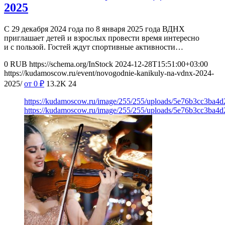
2025
С 29 декабря 2024 года по 8 января 2025 года ВДНХ
приглашает детей и взрослых провести время интересно
и с пользой. Гостей ждут спортивные активности…
0
RUB
https://schema.org/InStock
2024-12-28T15:51:00+03:00
https://kudamoscow.ru/event/novogodnie-kanikuly-na-vdnx-2024-
2025/
от 0
₽
13.2K
24
https://kudamoscow.ru/image/255/255/uploads/5e76b3cc3ba
https://kudamoscow.ru/image/255/255/uploads/5e76b3cc3ba