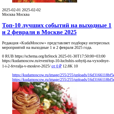
2025-02-01
2025-02-02
Москва
Москва
Топ-10 лучших событий на выходные 1
и 2 февраля в Москве 2025
Редакция «KudaMoscow» представляет подборку интересных
мероприятий на выходные 1 и 2 февраля 2025 года.
0
RUB
https://schema.org/InStock
2025-01-30T17:50:00+03:00
https://kudamoscow.ru/event/top-10-luchshix-sobytij-na-vyxodnye-
1-i-2-fevralja-v-moskve-2025/
от 0
₽
12.8K
10
https://kudamoscow.ru/image/255/255/uploads/16d3166118bf
https://kudamoscow.ru/image/255/255/uploads/16d3166118bf