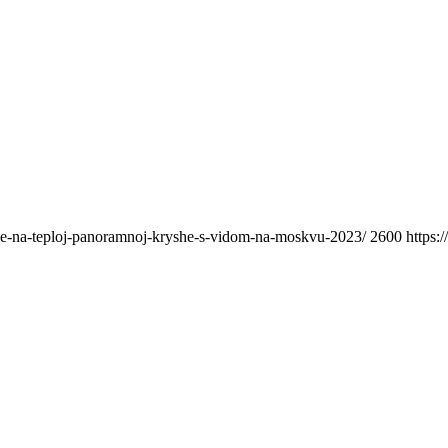
ade-na-teploj-panoramnoj-kryshe-s-vidom-na-moskvu-2023/
2600
https: