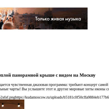
еплой панорамной крыше с видом на Москву
щается чувственная джазовая программа: трибьют-концерт самой
альные чарты! Вы услышите этот и другие мировые хиты иконы со
2afaf.png
https://kudamoscow.ru/uploads/b5181c0f50cffa9884eb177b6