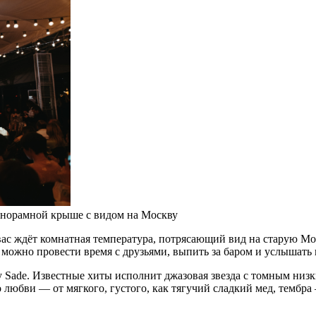
анорамной крыше с видом на Москву
с ждёт комнатная температура, потрясающий вид на старую Моск
де можно провести время с друзьями, выпить за баром и услышат
 Sade. Известные хиты исполнит джазовая звезда с томным низ
 любви — от мягкого, густого, как тягучий сладкий мед, тембр