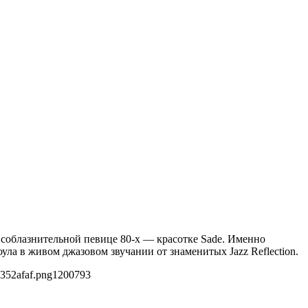
 соблазнительной певице 80-х — красотке Sade. Именно
ула в живом джазовом звучании от знаменитых Jazz Reflection.
352afaf.png
1200
793