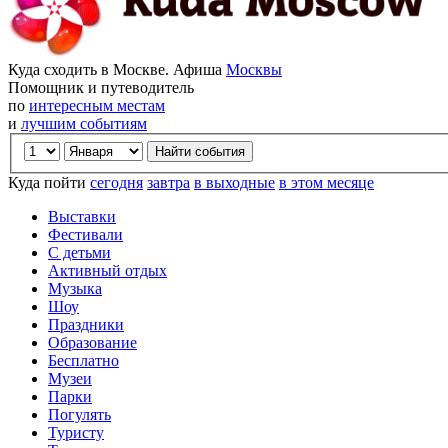
Куда сходить в Москве. Афиша
Москвы
Помощник и путеводитель
по
интересным местам
и
лучшим событиям
Куда пойти
сегодня
завтра
в выходные
в этом месяце
Выставки
Фестивали
С детьми
Активный отдых
Музыка
Шоу
Праздники
Образование
Бесплатно
Музеи
Парки
Погулять
Туристу