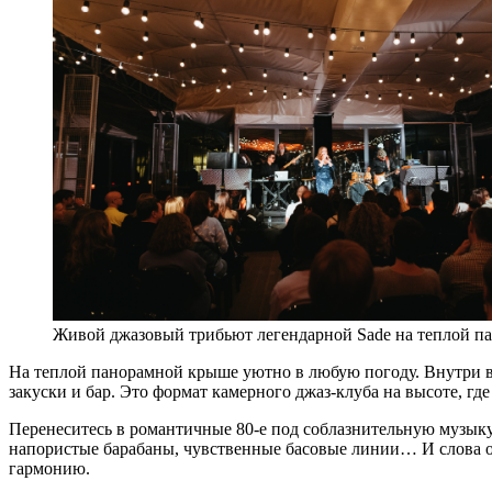
Живой джазовый трибьют легендарной Sade на теплой п
На теплой панорамной крыше уютно в любую погоду. Внутри ва
закуски и бар. Это формат камерного джаз-клуба на высоте, г
Перенеситесь в романтичные 80-е под соблазнительную музыку
напористые барабаны, чувственные басовые линии… И слова о
гармонию.