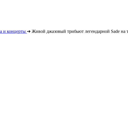
а и концерты
➔
Живой джазовый трибьют легендарной Sade на 