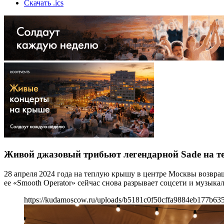
Скачать .ics
Живой джазовый трибьют легендарной Sade на т
28 апреля 2024 года на теплую крышу в центре Москвы возвра
ее «Smooth Operator» сейчас снова разрывает соцсети и музык
https://kudamoscow.ru/uploads/b5181c0f50cffa9884eb177b635