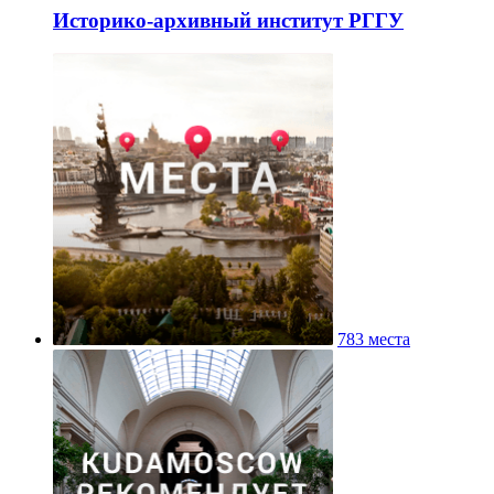
Историко-архивный институт РГГУ
783 места