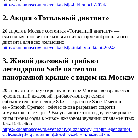
https://kudamoscow.ru/event/aktsija-biblionoch-2024/
2. Акция «Тотальный диктант»
20 апреля в Москве состоится «Тотальный диктант» —
ежегодная просветительская акция в форме добровольного
диктанта для всех желающих.
https://kudamoscow.ru/event/aktsija-totalnyj-diktant-2024/
3. Живой джазовый трибьют
легендарной Sade на теплой
панорамной крыше с видом на Москву
20 апреля на теплую крышу в центре Москвы возвращается
чувственный джазовый трибьют-концерт самой
соблазнительной певице 80-х — красотке Sade. Именно
ее «Smooth Operator» сейчас снова разрывает соцсети
и музыкальные чарты! Вы услышите этот и другие мировые
хиты иконы соула в живом джазовом звучании от знаменитых
Jazz Reflection.
https://kudamoscow.ru/event/zhivoj-dzhazovyj-tribjut-legendarnoj-
sade-na-teploj-panoramnoj-kryshe-s-vidom-na-moskvu/