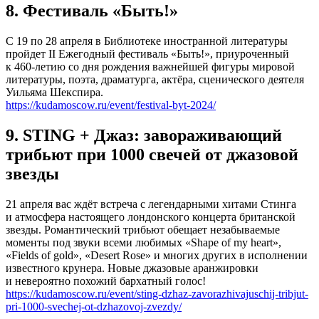
8. Фестиваль «Быть!»
С 19 по 28 апреля в Библиотеке иностранной литературы
пройдет II Ежегодный фестиваль «Быть!», приуроченный
к 460-летию со дня рождения важнейшей фигуры мировой
литературы, поэта, драматурга, актёра, сценического деятеля
Уильяма Шекспира.
https://kudamoscow.ru/event/festival-byt-2024/
9. STING + Джаз: завораживающий
трибьют при 1000 свечей от джазовой
звезды
21 апреля вас ждёт встреча с легендарными хитами Стинга
и атмосфера настоящего лондонского концерта британской
звезды. Романтический трибьют обещает незабываемые
моменты под звуки всеми любимых «Shape of my heart»,
«Fields of gold», «Desert Rose» и многих других в исполнении
известного крунера. Новые джазовые аранжировки
и невероятно похожий бархатный голос!
https://kudamoscow.ru/event/sting-dzhaz-zavorazhivajuschij-tribjut-
pri-1000-svechej-ot-dzhazovoj-zvezdy/