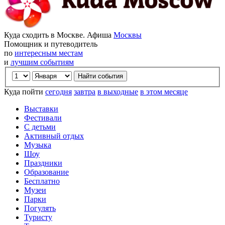
Куда сходить в Москве. Афиша
Москвы
Помощник и путеводитель
по
интересным местам
и
лучшим событиям
Куда пойти
сегодня
завтра
в выходные
в этом месяце
Выставки
Фестивали
С детьми
Активный отдых
Музыка
Шоу
Праздники
Образование
Бесплатно
Музеи
Парки
Погулять
Туристу