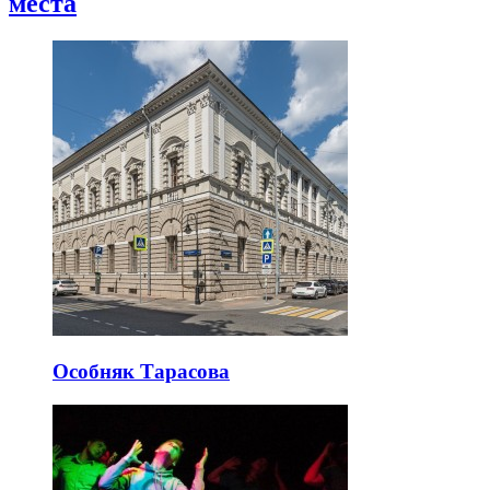
места
Особняк Тарасова