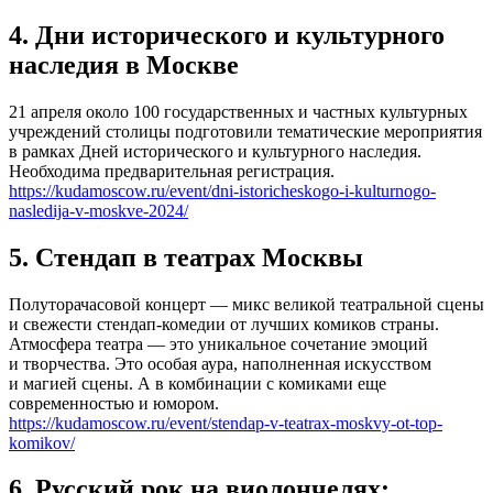
4. Дни исторического и культурного
наследия в Москве
21 апреля около 100 государственных и частных культурных
учреждений столицы подготовили тематические мероприятия
в рамках Дней исторического и культурного наследия.
Необходима предварительная регистрация.
https://kudamoscow.ru/event/dni-istoricheskogo-i-kulturnogo-
nasledija-v-moskve-2024/
5. Стендап в театрах Москвы
Полуторачасовой концерт — микс великой театральной сцены
и свежести стендап-комедии от лучших комиков страны.
Атмосфера театра — это уникальное сочетание эмоций
и творчества. Это особая аура, наполненная искусством
и магией сцены. А в комбинации с комиками еще
современностью и юмором.
https://kudamoscow.ru/event/stendap-v-teatrax-moskvy-ot-top-
komikov/
6. Русский рок на виолончелях: