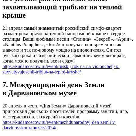
захватывающий трибьют на теплой
крыше
21 апреля самый знаменитый российский симфо-квартет
раздаст рока прямо на теплой панорамной крыше в сердце
столицы. Ваши любимые песни «Сплина», «Зверей», «Арии»,
«Nautilus Pompilius», «Би-2» прозвучат одновременно так
знакомо и так по-новому мощно на виолончелях. Синтез
русского рока и симфонической гармонии: зачем выбирать,
когда можно получить все и сразу!
https://kudamoscow.ru/event/russkij-rok-na-na-violoncheljax-
zaxvatyvajuschij-tribjut-na-teploj-kryshe/
7. Международный день Земли
в Дарвиновском музее
20 апреля в честь «Дня Земли» Дарвиновский музей
приготовил для своих посетителей программу занятий, игр,
мастер-классов, экскурсий и квестов.
https://kudamoscow.ru/event/mezhdunarodnyj-den-zemli-v-
darvinovskom-muzee-2024/