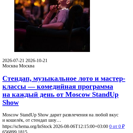
2026-07-21
2026-10-21
Москва
Москва
Стендап, музыкальное лото и мастер-
классы — комедийная программа
на каждый день от Moscow StandUp
Show
Moscow StandUp Show дарит развлечения на любой вкус
и кошелёк, от стендап шоу…
https://schema.org/InStock
2026-08-06T12:15:00+03:00
0
от 0
₽
656899
1815