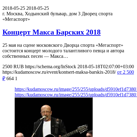
2018-05-25
2018-05-25
г. Москва, Ходынский бульвар, дом 3
Дворец спорта
«Мегаспорт»
Концерт Макса Барских 2018
25 мая на сцене московского Дворца спорта «Мегаспорт»
состоится концерт молодого талантливого певца и автора
собственных песен — Макса…
2500
RUB
https://schema.org/InStock
2018-05-18T02:07:00+03:00
https://kudamoscow.ru/event/kontsert-maksa-barskix-2018/
от 2 500
₽
664
1
https://kudamoscow.ru/image/255/255/uploads/d5910ef1d738
https://kudamoscow.ru/image/255/255/uploads/d5910ef1d738