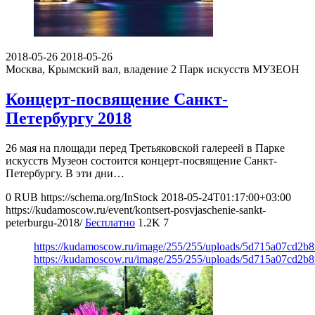
2018-05-26
2018-05-26
Москва, Крымский вал, владение 2
Парк искусств МУЗЕОН
Концерт-посвящение Санкт-
Петербургу 2018
26 мая на площади перед Третьяковской галереей в Парке
искусств Музеон состоится концерт-посвящение Санкт-
Петербургу. В эти дни…
0
RUB
https://schema.org/InStock
2018-05-24T01:17:00+03:00
https://kudamoscow.ru/event/kontsert-posvjaschenie-sankt-
peterburgu-2018/
Бесплатно
1.2K
7
https://kudamoscow.ru/image/255/255/uploads/5d715a07cd2b
https://kudamoscow.ru/image/255/255/uploads/5d715a07cd2b