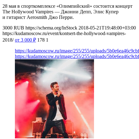
28 мая в спорткомплексе «Олимпийский» состоится концерт
The Hollywood Vampires — Джонни Депп, Элис Купер
и гитарист Aerosmith Джо Перри.
3000
RUB
https://schema.org/InStock
2018-05-21T19:48:00+03:00
https://kudamoscow.ru/event/kontsert-the-hollywood-vampires-
2018/
от 3 000
₽
178
1
https://kudamoscow.ru/image/255/255/uploads/5b0e6ea46c9cb
https://kudamoscow.ru/image/255/255/uploads/5b0e6ea46c9cb