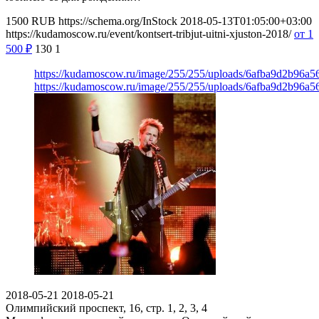
1500
RUB
https://schema.org/InStock
2018-05-13T01:05:00+03:00
https://kudamoscow.ru/event/kontsert-tribjut-uitni-xjuston-2018/
от 1
500
₽
130
1
https://kudamoscow.ru/image/255/255/uploads/6afba9d2b96a5
https://kudamoscow.ru/image/255/255/uploads/6afba9d2b96a5
2018-05-21
2018-05-21
Олимпийский проспект, 16, стр. 1, 2, 3, 4