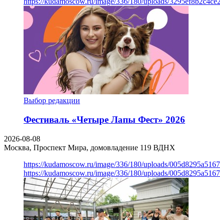
https://kudamoscow.ru/image/336/180/uploads/3295ef8b2c4ce
Выбор редакции
Фестиваль «Четыре Лапы Фест» 2026
2026-08-08
Москва, Проспект Мира, домовладение 119
ВДНХ
https://kudamoscow.ru/image/336/180/uploads/005d8295a516
https://kudamoscow.ru/image/336/180/uploads/005d8295a516