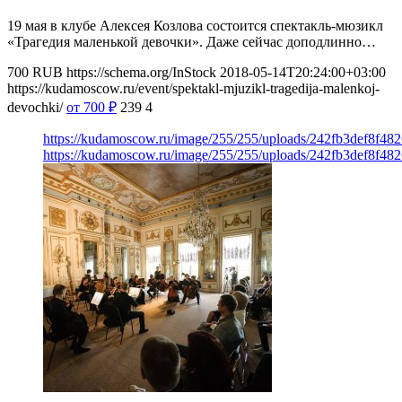
19 мая в клубе Алексея Козлова состоится спектакль-мюзикл
«Трагедия маленькой девочки». Даже сейчас доподлинно…
700
RUB
https://schema.org/InStock
2018-05-14T20:24:00+03:00
https://kudamoscow.ru/event/spektakl-mjuzikl-tragedija-malenkoj-
devochki/
от 700
₽
239
4
https://kudamoscow.ru/image/255/255/uploads/242fb3def8f48
https://kudamoscow.ru/image/255/255/uploads/242fb3def8f48