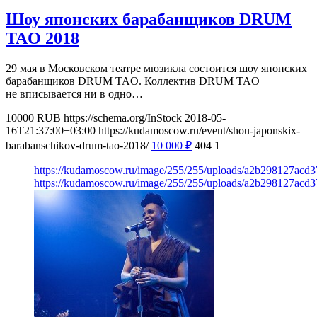
Шоу японских барабанщиков DRUM
TAO 2018
29 мая в Московском театре мюзикла состоится шоу японских
барабанщиков DRUM TAO. Коллектив DRUM TAO
не вписывается ни в одно…
10000
RUB
https://schema.org/InStock
2018-05-
16T21:37:00+03:00
https://kudamoscow.ru/event/shou-japonskix-
barabanschikov-drum-tao-2018/
10 000
₽
404
1
https://kudamoscow.ru/image/255/255/uploads/a2b298127acd
https://kudamoscow.ru/image/255/255/uploads/a2b298127acd