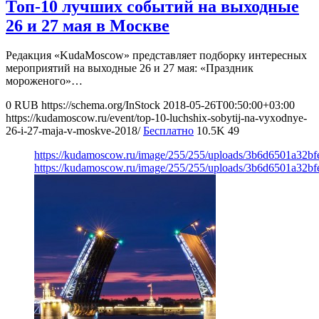
Топ-10 лучших событий на выходные
26 и 27 мая в Москве
Редакция «KudaMoscow» представляет подборку интересных
мероприятий на выходные 26 и 27 мая: «Праздник
мороженого»…
0
RUB
https://schema.org/InStock
2018-05-26T00:50:00+03:00
https://kudamoscow.ru/event/top-10-luchshix-sobytij-na-vyxodnye-
26-i-27-maja-v-moskve-2018/
Бесплатно
10.5K
49
https://kudamoscow.ru/image/255/255/uploads/3b6d6501a32b
https://kudamoscow.ru/image/255/255/uploads/3b6d6501a32b