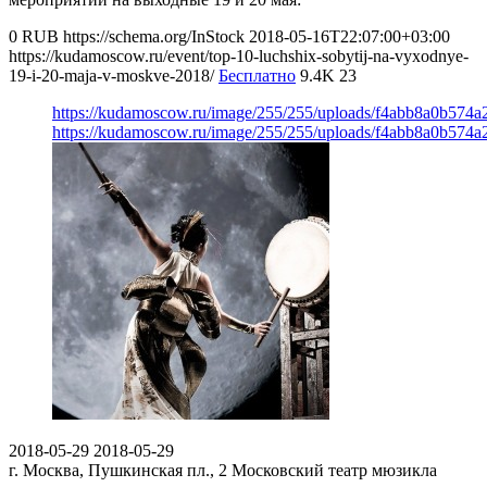
0
RUB
https://schema.org/InStock
2018-05-16T22:07:00+03:00
https://kudamoscow.ru/event/top-10-luchshix-sobytij-na-vyxodnye-
19-i-20-maja-v-moskve-2018/
Бесплатно
9.4K
23
https://kudamoscow.ru/image/255/255/uploads/f4abb8a0b574a
https://kudamoscow.ru/image/255/255/uploads/f4abb8a0b574a
2018-05-29
2018-05-29
г. Москва, Пушкинская пл., 2
Московский театр мюзикла