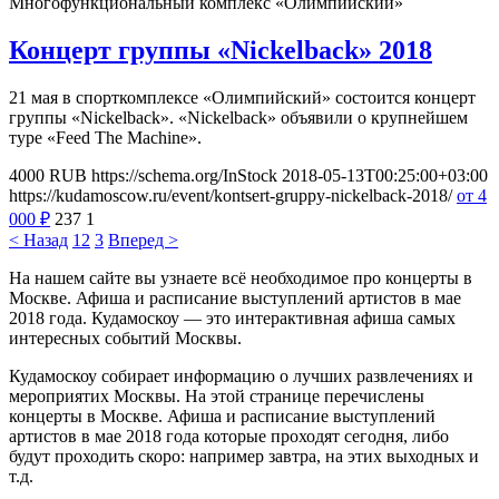
Многофункциональный комплекс «Олимпийский»
Концерт группы «Nickelback» 2018
21 мая в спорткомплексе «Олимпийский» состоится концерт
группы «Nickelback». «Nickelback» объявили о крупнейшем
туре «Feed The Machine».
4000
RUB
https://schema.org/InStock
2018-05-13T00:25:00+03:00
https://kudamoscow.ru/event/kontsert-gruppy-nickelback-2018/
от 4
000
₽
237
1
< Назад
1
2
3
Вперед >
На нашем сайте вы узнаете всё необходимое про концерты в
Москве. Афиша и расписание выступлений артистов в мае
2018 года. Кудамоскоу — это интерактивная афиша самых
интересных событий Москвы.
Кудамоскоу собирает информацию о лучших развлечениях и
мероприятих Москвы. На этой странице перечислены
концерты в Москве. Афиша и расписание выступлений
артистов в мае 2018 года которые проходят сегодня, либо
будут проходить скоро: например завтра, на этих выходных и
т.д.