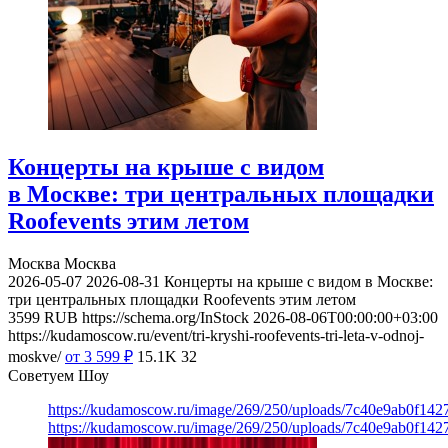
Концерты на крыше с видом
в Москве: три центральных площадки
Roofevents этим летом
Москва
Москва
2026-05-07
2026-08-31
Концерты на крыше с видом в Москве:
три центральных площадки Roofevents этим летом
3599
RUB
https://schema.org/InStock
2026-08-06T00:00:00+03:00
https://kudamoscow.ru/event/tri-kryshi-roofevents-tri-leta-v-odnoj-
moskve/
от 3 599
₽
15.1K
32
Советуем Шоу
https://kudamoscow.ru/image/269/250/uploads/7c40e9ab0f14
https://kudamoscow.ru/image/269/250/uploads/7c40e9ab0f14