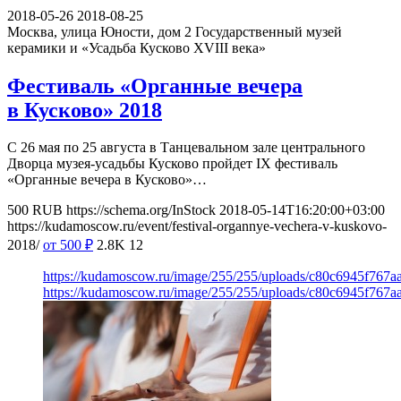
2018-05-26
2018-08-25
Москва, улица Юности, дом 2
Государственный музей
керамики и «Усадьба Кусково XVIII века»
Фестиваль «Органные вечера
в Кусково» 2018
С 26 мая по 25 августа в Танцевальном зале центрального
Дворца музея-усадьбы Кусково пройдет IХ фестиваль
«Органные вечера в Кусково»…
500
RUB
https://schema.org/InStock
2018-05-14T16:20:00+03:00
https://kudamoscow.ru/event/festival-organnye-vechera-v-kuskovo-
2018/
от 500
₽
2.8K
12
https://kudamoscow.ru/image/255/255/uploads/c80c6945f767
https://kudamoscow.ru/image/255/255/uploads/c80c6945f767