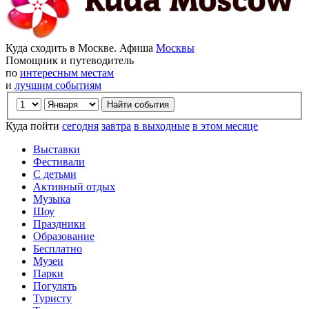
Куда сходить в Москве. Афиша
Москвы
Помощник и путеводитель
по
интересным местам
и
лучшим событиям
Куда пойти
сегодня
завтра
в выходные
в этом месяце
Выставки
Фестивали
С детьми
Активный отдых
Музыка
Шоу
Праздники
Образование
Бесплатно
Музеи
Парки
Погулять
Туристу