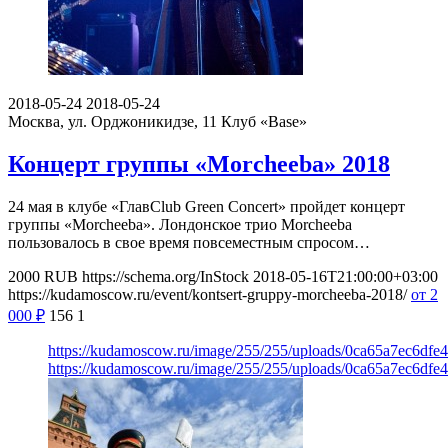
2018-05-24
2018-05-24
Москва, ул. Орджоникидзе, 11
Клуб «Base»
Концерт группы «Morcheeba» 2018
24 мая в клубе «ГлавClub Green Concert» пройдет концерт
группы «Morcheeba». Лондонское трио Morcheeba
пользовалось в свое время повсеместным спросом…
2000
RUB
https://schema.org/InStock
2018-05-16T21:00:00+03:00
https://kudamoscow.ru/event/kontsert-gruppy-morcheeba-2018/
от 2
000
₽
156
1
https://kudamoscow.ru/image/255/255/uploads/0ca65a7ec6df
https://kudamoscow.ru/image/255/255/uploads/0ca65a7ec6df