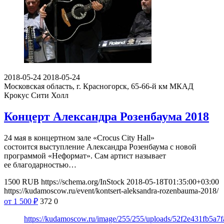
2018-05-24
2018-05-24
Московская область, г. Красногорск, 65-66-й км МКАД
Крокус Сити Холл
Концерт Александра Розенбаума 2018
24 мая в концертном зале «Crocus City Hall»
состоится выступление Александра Розенбаума с новой
программой «Неформат». Сам артист называет
ее благодарностью…
1500
RUB
https://schema.org/InStock
2018-05-18T01:35:00+03:00
https://kudamoscow.ru/event/kontsert-aleksandra-rozenbauma-2018/
от 1 500
₽
372
0
https://kudamoscow.ru/image/255/255/uploads/52f2e431fb5a7