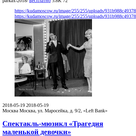
parkax-2018/
Бесплатно
5.8K
72
https://kudamoscow.ru/image/255/255/uploads/931b988c4937
https://kudamoscow.ru/image/255/255/uploads/931b988c4937
2018-05-19
2018-05-19
Москва
Москва, ул. Маросейка, д. 9/2, «Left Bank»
Спектакль-мюзикл «Трагедия
маленькой девочки»