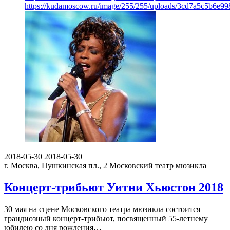
https://kudamoscow.ru/image/255/255/uploads/3cd7a5c5b6e9
2018-05-30
2018-05-30
г. Москва, Пушкинская пл., 2
Московский театр мюзикла
Концерт-трибьют Уитни Хьюстон 2018
30 мая на сцене Московского театра мюзикла состоится
грандиозный концерт-трибьют, посвященный 55-летнему
юбилею со дня рождения…