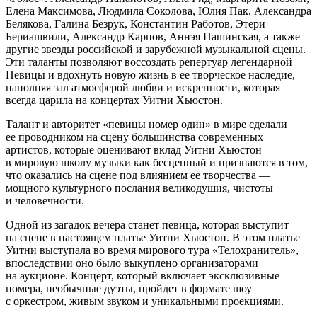
Елена Максимова, Людмила Соколова, Юлия Пак, Александра
Белякова, Галина Безрук, Константин Работов, Этери
Бериашвили, Александр Карпов, Аннэя Пашинская, а также
другие звезды российской и зарубежной музыкальной сцены.
Эти таланты позволяют воссоздать репертуар легендарной
Певицы и вдохнуть новую жизнь в ее творческое наследие,
наполняя зал атмосферой любви и искренности, которая
всегда царила на концертах Уитни Хьюстон.
Талант и авторитет «певицы номер один» в мире сделали
ее проводником на сцену большинства современных
артистов, которые оценивают вклад Уитни Хьюстон
в мировую школу музыки как бесценный и признаются в том,
что оказались на сцене под влиянием ее творчества —
мощного культурного послания великодушия, чистоты
и человечности.
Одной из загадок вечера станет певица, которая выступит
на сцене в настоящем платье Уитни Хьюстон. В этом платье
Уитни выступала во время мирового тура «Телохранитель»,
впоследствии оно было выкуплено организаторами
на аукционе. Концерт, который включает эксклюзивные
номера, необычные дуэты, пройдет в формате шоу
с оркестром, живым звуком и уникальными проекциями.