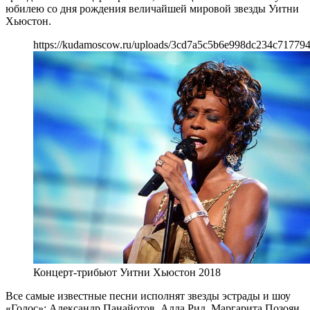
юбилею со дня рождения величайшей мировой звезды Уитни
Хьюстон.
https://kudamoscow.ru/uploads/3cd7a5c5b6e998dc234c71779
Концерт-трибьют Уитни Хьюстон 2018
Все самые известные песни исполнят звезды эстрады и шоу
«Голос»: Александр Панайотов, Алла Рид, Маргарита Позоян,