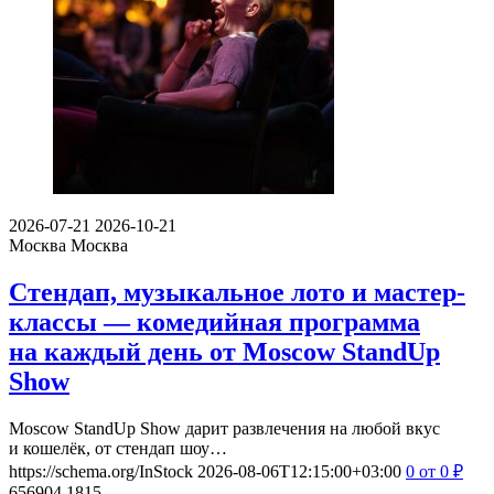
2026-07-21
2026-10-21
Москва
Москва
Стендап, музыкальное лото и мастер-
классы — комедийная программа
на каждый день от Moscow StandUp
Show
Moscow StandUp Show дарит развлечения на любой вкус
и кошелёк, от стендап шоу…
https://schema.org/InStock
2026-08-06T12:15:00+03:00
0
от 0
₽
656904
1815