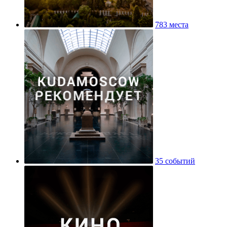
783 места
35 событий