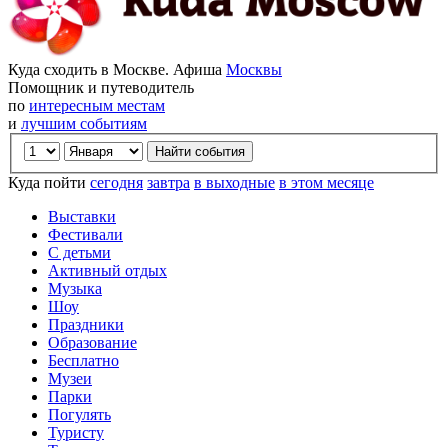
Куда сходить в Москве. Афиша
Москвы
Помощник и путеводитель
по
интересным местам
и
лучшим событиям
Куда пойти
сегодня
завтра
в выходные
в этом месяце
Выставки
Фестивали
С детьми
Активный отдых
Музыка
Шоу
Праздники
Образование
Бесплатно
Музеи
Парки
Погулять
Туристу