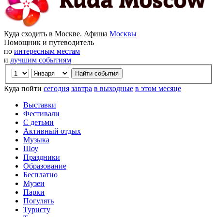
Куда сходить в Москве. Афиша
Москвы
Помощник и путеводитель
по
интересным местам
и
лучшим событиям
Куда пойти
сегодня
завтра
в выходные
в этом месяце
Выставки
Фестивали
С детьми
Активный отдых
Музыка
Шоу
Праздники
Образование
Бесплатно
Музеи
Парки
Погулять
Туристу