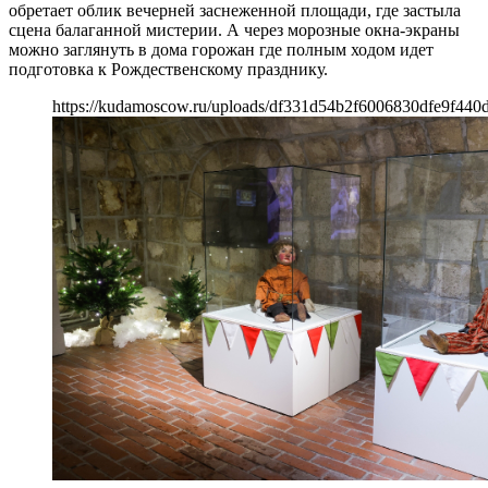
обретает облик вечерней заснеженной площади, где застыла
сцена балаганной мистерии. А через морозные окна-экраны
можно заглянуть в дома горожан где полным ходом идет
подготовка к Рождественскому празднику.
https://kudamoscow.ru/uploads/df331d54b2f6006830dfe9f440