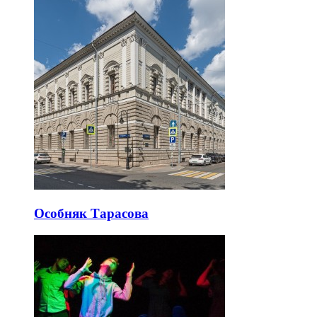
Особняк Тарасова