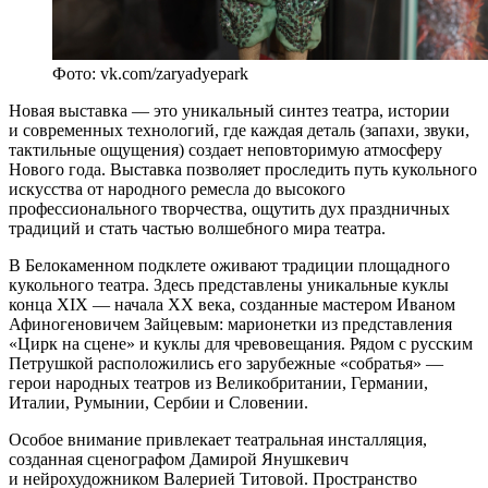
Фото: vk.com/zaryadyepark
Новая выставка — это уникальный синтез театра, истории
и современных технологий, где каждая деталь (запахи, звуки,
тактильные ощущения) создает неповторимую атмосферу
Нового года. Выставка позволяет проследить путь кукольного
искусства от народного ремесла до высокого
профессионального творчества, ощутить дух праздничных
традиций и стать частью волшебного мира театра.
В Белокаменном подклете оживают традиции площадного
кукольного театра. Здесь представлены уникальные куклы
конца XIX — начала XX века, созданные мастером Иваном
Афиногеновичем Зайцевым: марионетки из представления
«Цирк на сцене» и куклы для чревовещания. Рядом с русским
Петрушкой расположились его зарубежные «собратья» —
герои народных театров из Великобритании, Германии,
Италии, Румынии, Сербии и Словении.
Особое внимание привлекает театральная инсталляция,
созданная сценографом Дамирой Янушкевич
и нейрохудожником Валерией Титовой. Пространство