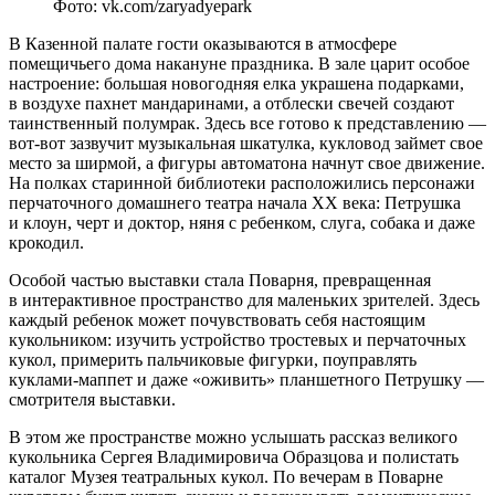
Фото: vk.com/zaryadyepark
В Казенной палате гости оказываются в атмосфере
помещичьего дома накануне праздника. В зале царит особое
настроение: большая новогодняя елка украшена подарками,
в воздухе пахнет мандаринами, а отблески свечей создают
таинственный полумрак. Здесь все готово к представлению —
вот‑вот зазвучит музыкальная шкатулка, кукловод займет свое
место за ширмой, а фигуры автоматона начнут свое движение.
На полках старинной библиотеки расположились персонажи
перчаточного домашнего театра начала XX века: Петрушка
и клоун, черт и доктор, няня с ребенком, слуга, собака и даже
крокодил.
Особой частью выставки стала Поварня, превращенная
в интерактивное пространство для маленьких зрителей. Здесь
каждый ребенок может почувствовать себя настоящим
кукольником: изучить устройство тростевых и перчаточных
кукол, примерить пальчиковые фигурки, поуправлять
куклами-маппет и даже «оживить» планшетного Петрушку —
смотрителя выставки.
В этом же пространстве можно услышать рассказ великого
кукольника Сергея Владимировича Образцова и полистать
каталог Музея театральных кукол. По вечерам в Поварне