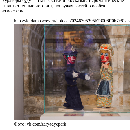
кураторы будут читать сказки и рассказывать романтические
и таинственные истории, погружая гостей в особую
атмосферу.
https://kudamoscow.ru/uploads/0246705395b78006ff0b7e81a3
Фото: vk.com/zaryadyepark