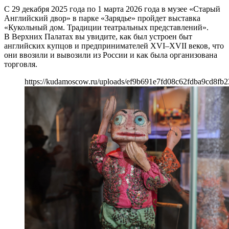
С 29 декабря 2025 года по 1 марта 2026 года в музее «Старый
Английский двор» в парке «Зарядье» пройдет выставка
«Кукольный дом. Традиции театральных представлений».
В Верхних Палатах вы увидите, как был устроен быт
английских купцов и предпринимателей XVI–XVII веков, что
они ввозили и вывозили из России и как была организована
торговля.
https://kudamoscow.ru/uploads/ef9b691e7fd08c62fdba9cd8fb2