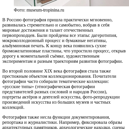
Фото: museum-tropinina.ru
В Россию фотография пришла практически мгновенно,
развивалась стремительно и самобытно, вобрав в себя
мировые достижения и талант отечественных
первопроходцев. Были пройдены все этапы: дагеротипия,
мокроколлодионный процесс и бумажные негативы,
альбуминовая печать. К концу века появились сухие
броможелатиновые пластины, что упростило процесс, открыв
дорогу к моментальной съёмке, художественным
экспериментам и разным траекториям развития фотографии.
Во второй половине XIX века фотография стала также
престижным объектом коллекционирования. Почитатели
фотографии часто собирали тематические коллекции:
«русские типы» (этнографическая фотографии
представителей разных сословий и народов России),
портреты актёров и деятелей искусства, фото-репродукции
произведений искусства из больших музеев и частных
коллекций.
Фотография также несла функции документирования,
репортажа и журналистики. Например, фиксировала образы
архитектурных памятников, археологические находки, сцены