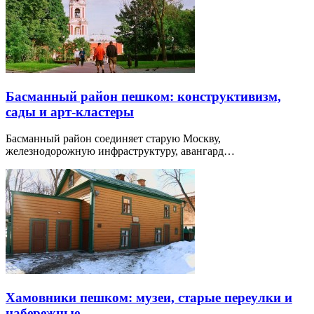
Басманный район пешком: конструктивизм,
сады и арт-кластеры
Басманный район соединяет старую Москву,
железнодорожную инфраструктуру, авангард…
Хамовники пешком: музеи, старые переулки и
набережные