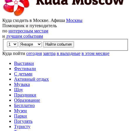
Куда сходить в Москве. Афиша
Москвы
Помощник и путеводитель
по
интересным местам
и
лучшим событиям
Куда пойти
сегодня
завтра
в выходные
в этом месяце
Выставки
Фестивали
С детьми
Активный отдых
Музыка
Шоу
Праздники
Образование
Бесплатно
Музеи
Парки
Погулять
Туристу