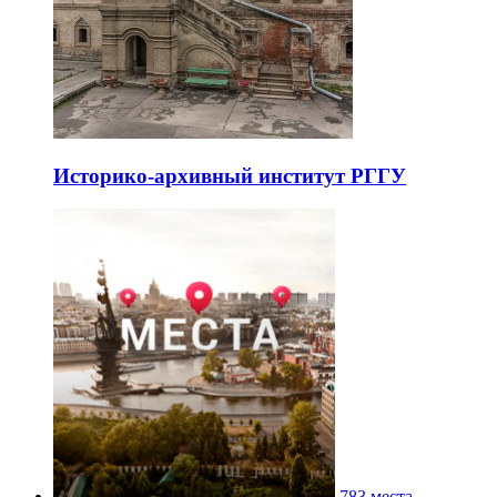
Историко-архивный институт РГГУ
783 места