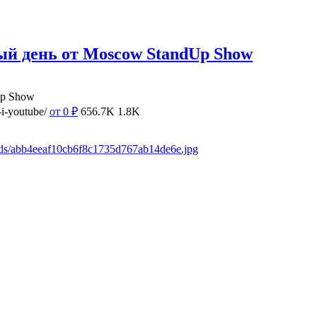
ый день от Moscow StandUp Show
Up Show
i-youtube/
от 0
₽
656.7K
1.8K
ads/abb4eeaf10cb6f8c1735d767ab14de6e.jpg