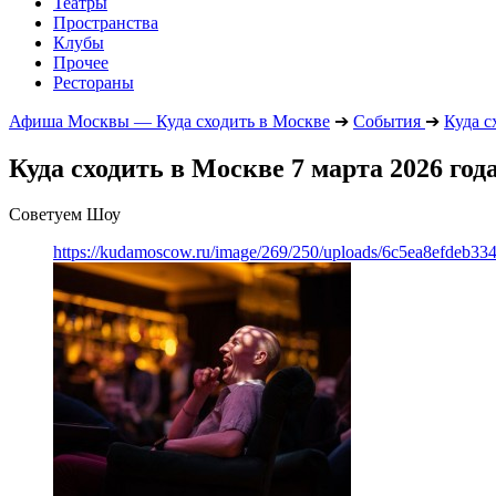
Театры
Пространства
Клубы
Прочее
Рестораны
Афиша Москвы — Куда сходить в Москве
➔
События
➔
Куда с
Куда сходить в Москве 7 марта 2026 год
Советуем Шоу
https://kudamoscow.ru/image/269/250/uploads/6c5ea8efdeb3