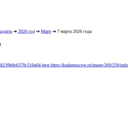
ходить
➔
2026 год
➔
Март
➔
7 марта 2026 года
а
348239b8e6370c510a04.jpeg
https://kudamoscow.ru/image/269/250/up