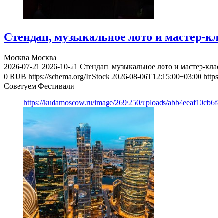
Стендап, музыкальное лото и мастер-к
Москва
Москва
2026-07-21
2026-10-21
Стендап, музыкальное лото и мастер-кл
0
RUB
https://schema.org/InStock
2026-08-06T12:15:00+03:00
http
Советуем Фестивали
https://kudamoscow.ru/image/269/250/uploads/abb4eeaf10cb