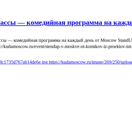
лассы — комедийная программа на кажд
ассы — комедийная программа на каждый день от Moscow Stand
s://kudamoscow.ru/event/stendap-v-moskve-ot-komikov-iz-proektov-tnt-
6f8c1735d767ab14de6e.jpg
https://kudamoscow.ru/image/269/250/uplo