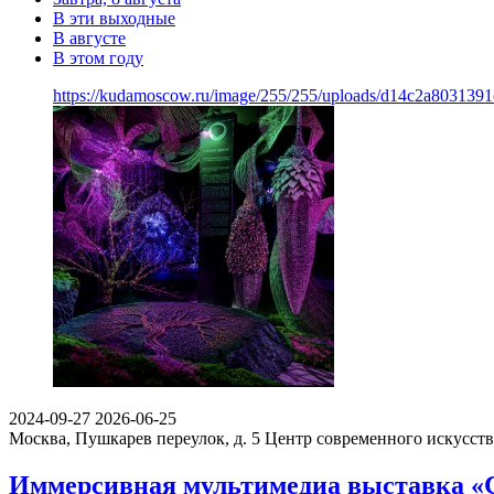
В эти выходные
В августе
В этом году
https://kudamoscow.ru/image/255/255/uploads/d14c2a803139
2024-09-27
2026-06-25
Москва, Пушкарев переулок, д. 5
Центр современного искусст
Иммерсивная мультимедиа выставка «