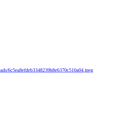
loads/6c5ea8efdeb3348239b8e6370c510a04.jpeg