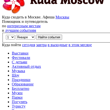
Куда сходить в Москве. Афиша
Москвы
Помощник и путеводитель
по
интересным местам
и
лучшим событиям
Куда пойти
сегодня
завтра
в выходные
в этом месяце
Выставки
Фестивали
С детьми
Активный отдых
Музыка
Шоу
Праздники
Образование
Бесплатно
Музеи
Парки
Погулять
Туристу