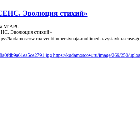
СЕНС. Эволюция стихий»
ва М’АРС
ЕНС. Эволюция стихий»
tps://kudamoscow.ru/event/immersivnaja-multimedia-vystavka-sense-ge
d8a0fdb9a61ea5ce2791.jpg
https://kudamoscow.ru/image/269/250/upl