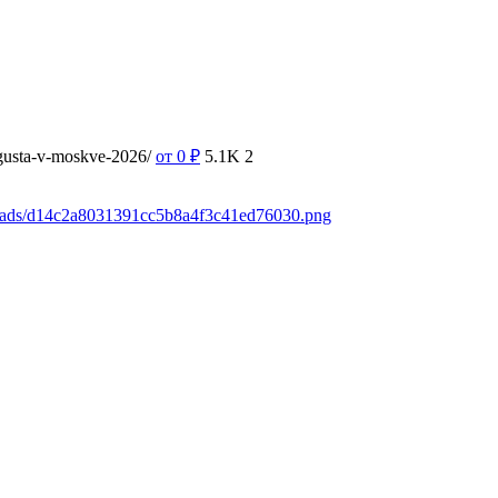
vgusta-v-moskve-2026/
от 0
₽
5.1K
2
loads/d14c2a8031391cc5b8a4f3c41ed76030.png