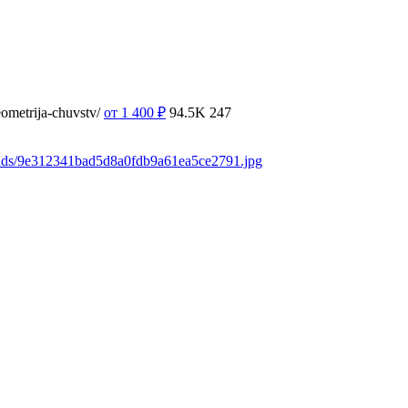
ometrija-chuvstv/
от 1 400
₽
94.5K
247
oads/9e312341bad5d8a0fdb9a61ea5ce2791.jpg