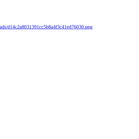
loads/d14c2a8031391cc5b8a4f3c41ed76030.png