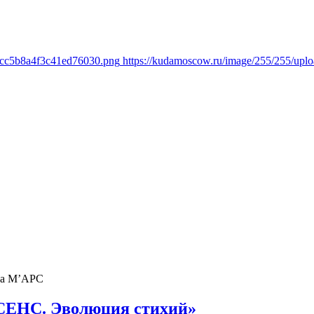
1cc5b8a4f3c41ed76030.png
https://kudamoscow.ru/image/255/255/up
ва М’АРС
СЕНС. Эволюция стихий»